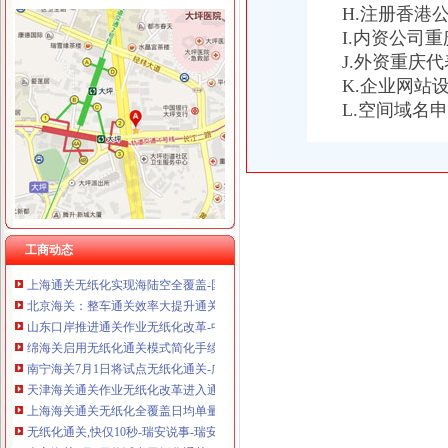
H.注册香港
I.内资公司
J.外资重庆
海关无纸化签约
K.企业网站
山东口岸推进通关作业无纸化改革-中国金融信息网
L.空间域名
我市企业减免所得税3.76亿元-拍拍贷官网_中国领先互联网金融P2P网
安徽池州海关无纸化通关改革九月底启动-百分百物流网
广东4海关试点无纸化通关快一分钟-无纸化,单证,通关手续,海
天津海关通关无纸化改革企业“即到即签”受益多_中国经济网——国
海关无纸化通关范围扩大,我市近万企业受惠·台州商报
【广东新闻】广东4海关试点无纸化通关快一分钟_在昨日举行_宝宝树
枫叶鱼：深圳海关对于通关无纸
工商动态
上海通关无纸化实现海陆空全覆盖-国内经济新闻-好买基金网
北京海关：整车通关效率大提升通关作业无纸化全覆盖-新闻快讯-中
山东口岸推进通关作业无纸化改革-中国金融信息网
绵海关启用无纸化通关模式简化手续提高效率_四川在线
南宁海关7月1日将试点无纸化通关-广西新闻网
天津海关通关作业无纸化改革进入通关读秒时代_中国经济网——国家
上海海关通关无纸化全覆盖日均单量超过3万份-拓荒族
无纸化通关,快仅10秒-瑞安说事-瑞安论坛
南宁海关7月1日将试点无纸化通关-广西新闻网