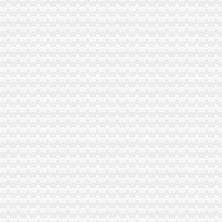
枫叶鱼：深圳海关对于通关无纸
上海通关无纸化实现海陆空全覆盖-国内经济新闻-好买基金网
北京海关：整车通关效率大提升通关作业无纸化全覆盖-新闻快讯-中
山东口岸推进通关作业无纸化改革-中国金融信息网
绵海关启用无纸化通关模式简化手续提高效率_四川在线
南宁海关7月1日将试点无纸化通关-广西新闻网
天津海关通关作业无纸化改革进入通关读秒时代_中国经济网——国家
上海海关通关无纸化全覆盖日均单量超过3万份-拓荒族
无纸化通关,快仅10秒-瑞安说事-瑞安论坛
南宁海关7月1日将试点无纸化通关-广西新闻网
武汉海关启动通关无纸化改革企业快10秒完成通关--湖北频道--网
金山海关通关无纸化试点一年来,“电子单”达近万票--上海频道--
上海通关无纸化实现海陆空全覆盖_综合新闻_中国物流与采购网
粤4海关试点无纸化通关_国内新闻_环球网
唐山海关启动通关无纸化作业12秒顺利办结通关手续-区域经济-民主与
海关通关作业无纸化企业范围扩大至所有信用等级企业_国内_新民网
海关通关作业无纸化企业范围扩大至所有信用等级企业_国内财经_财经
梧州海关通关作业无纸化改革扩大范围_广西新闻网_梧州红豆网
广西梧州市门户网站--梧州海关通关作业无纸化改革为企业减
梧州海关通关作业无纸化改革扩大范围_房产资讯_新民网
大同市无纸化通关网上签约-电子-久久信息网