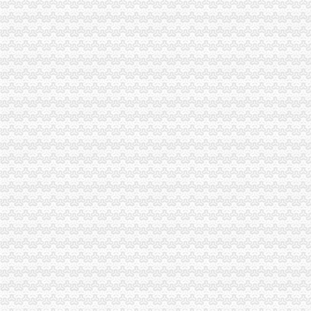
怎么查无纸化申请是否通过？-海关百问
太原海关实施通关作业无纸化改革_2013年终策划之《改变》_山西新
海关通关作业无纸化实现企业全覆盖-天山网
[股市360]上海通关无纸化实现海陆空全覆盖国内财经-财经
海关无纸化通关全覆盖河北余家企业可享红利_河北频道_凤凰网
海关通关作业无纸化企业范围扩大至所有信用等级企业-头条热点-E都市
日报：南京海关无纸化通关时效获提高
京津冀将实现海关通关一体化作业“无纸化”-搜狐新闻
集安海关启动通关作业无纸化改革
7月1日起梧州海关正式启动通关作业无纸化改革试点工作-广西中小企
盘点：海关通关作业无纸化办公知多少？_雄通股份（）
粤4海关试点无纸化通关申报将进入“读秒时代”-国内-广州市科技和
蛇口海关创新服务造“光口岸”_深圳新闻_深圳新闻网
通关无纸化企业得实惠_襄日报网
广东4海关试点无纸化通关快1分钟申报通行_武汉电视台-鹤TV
无纸化通关协议如何签？-海关百问
1—9月凭祥海关通关作业无纸化申报率稳居关区位-地方商务之窗
深圳市递四方速递有限公司：【按照海关总署部署,
北京海关：整车通关快将仅需半天通关作业无纸化全覆盖_中国城市
新疆全面实现无纸化通关全覆盖
长沙市门户网站--信息公开--市信息公开目录--工作动态--政务