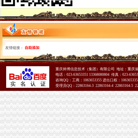
盘点：海关通关作业无纸化办公知多少？_雄通股份（）
粤4海关试点无纸化通关申报将进入“读秒时代”-国内-广州市科技和
蛇口海关创新服务造“光口岸”_深圳新闻_深圳新闻网
通关无纸化企业得实惠_襄日报网
广东4海关试点无纸化通关快1分钟申报通行_武汉电视台-鹤TV
无纸化通关协议如何签？-海关百问
1—9月凭祥海关通关作业无纸化申报率稳居关区位-地方商务之窗
深圳市递四方速递有限公司：【按照海关总署部署,
友情链接：
自助添加
北京海关：整车通关快将仅需半天通关作业无纸化全覆盖_中国城市
新疆全面实现无纸化通关全覆盖
长沙市门户网站--信息公开--市信息公开目录--工作动态--政务
重庆帅博信息技术（集团）有限公司 地址：重庆渝
【开发区海关】港湾海关开展无纸化通关政策宣讲活动_各市简讯_民心
电话：023-63653351 13368080804 传真：023-6365
通关无纸化签约系统操作说明-深圳星高国际货运代理有限公司
咨询QQ：工商：1063653355 进出口权：1063653355
“无纸化通关”为芜湖对外经济“健身提速”_芜湖日报社数字报刊
受理员QQ：22863164-3 22863164-4 22863164-5 228
海关无纸化签约
山东口岸推进通关作业无纸化改革-中国金融信息网
我市企业减免所得税3.76亿元-拍拍贷官网_中国领先互联网金融P2P网
安徽池州海关无纸化通关改革九月底启动-百分百物流网
广东4海关试点无纸化通关快一分钟-无纸化,单证,通关手续,海
天津海关通关无纸化改革企业“即到即签”受益多_中国经济网——国
海关无纸化通关范围扩大,我市近万企业受惠·台州商报
【广东新闻】广东4海关试点无纸化通关快一分钟_在昨日举行_宝宝树