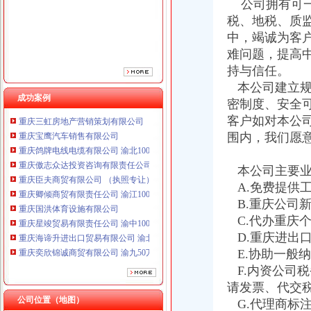
公司拥有可一
重庆臣夫商贸有限公司 （执照专让）
税、地税、质
重庆卿倾商贸有限责任公司 渝江100万 （工商注册）
中，竭诚为客
重庆国洪体育设施有限公司
重庆星竣贸易有限责任公司 渝中100万 （进出口权）
难问题，提高
重庆海谛升进出口贸易有限公司 渝北100万 （进出口权）
持与信任。
重庆奕欣锦诚商贸有限公司 渝九50万 （工商注册）
本公司建立规
重庆信同广告有限公司 渝沙50万 （工商注册）
成功案例
密制度、安全
重庆三虹房地产营销策划有限公司
客户如对本公
重庆宝鹰汽车销售有限公司
围内，我们愿
重庆鸽牌电线电缆有限公司 渝北10010万 (进出口权)
重庆傲志众达投资咨询有限责任公司 渝九1000万 （增资）
重庆臣夫商贸有限公司 （执照专让）
本公司主要业
重庆卿倾商贸有限责任公司 渝江100万 （工商注册）
A.免费提供
重庆国洪体育设施有限公司
B.重庆公司
重庆星竣贸易有限责任公司 渝中100万 （进出口权）
C.代办重庆
重庆海谛升进出口贸易有限公司 渝北100万 （进出口权）
D.重庆进出
重庆奕欣锦诚商贸有限公司 渝九50万 （工商注册）
E.协助一般
重庆信同广告有限公司 渝沙50万 （工商注册）
F.内资公司
重庆三虹房地产营销策划有限公司
重庆宝鹰汽车销售有限公司
请发票、代交
公司位置（地图）
G.代理商标