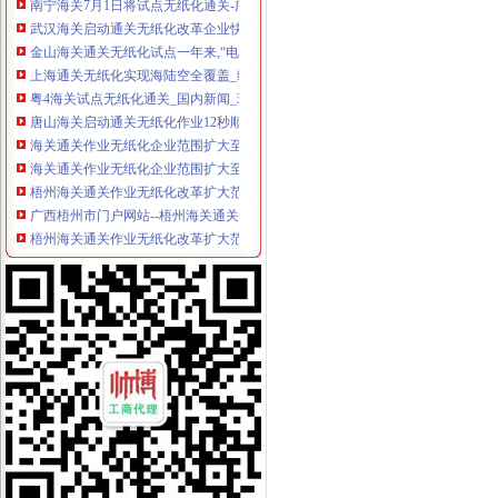
武汉海关启动通关无纸化改革企业快10秒完成通关--湖北频道--网
金山海关通关无纸化试点一年来,“电子单”达近万票--上海频道--
上海通关无纸化实现海陆空全覆盖_综合新闻_中国物流与采购网
粤4海关试点无纸化通关_国内新闻_环球网
唐山海关启动通关无纸化作业12秒顺利办结通关手续-区域经济-民主与
海关通关作业无纸化企业范围扩大至所有信用等级企业_国内_新民网
海关通关作业无纸化企业范围扩大至所有信用等级企业_国内财经_财经
梧州海关通关作业无纸化改革扩大范围_广西新闻网_梧州红豆网
广西梧州市门户网站--梧州海关通关作业无纸化改革为企业减
梧州海关通关作业无纸化改革扩大范围_房产资讯_新民网
大同市无纸化通关网上签约-电子-久久信息网
怎么查无纸化申请是否通过？-海关百问
太原海关实施通关作业无纸化改革_2013年终策划之《改变》_山西新
海关通关作业无纸化实现企业全覆盖-天山网
[股市360]上海通关无纸化实现海陆空全覆盖国内财经-财经
海关无纸化通关全覆盖河北余家企业可享红利_河北频道_凤凰网
海关通关作业无纸化企业范围扩大至所有信用等级企业-头条热点-E都市
日报：南京海关无纸化通关时效获提高
京津冀将实现海关通关一体化作业“无纸化”-搜狐新闻
集安海关启动通关作业无纸化改革
7月1日起梧州海关正式启动通关作业无纸化改革试点工作-广西中小企