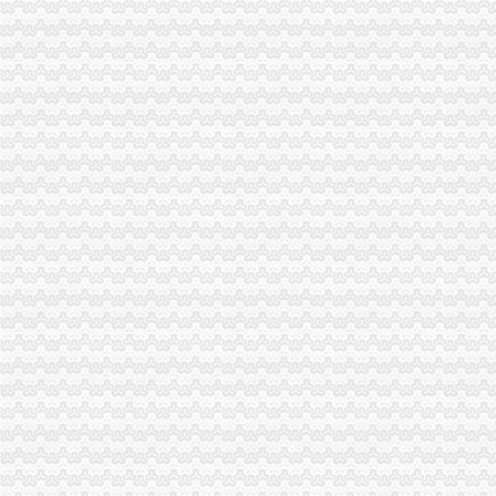
巴南分局重庆海关在哪里查获一起互联网销售冒名表案
2010年重庆市重庆海关注册登记流通领域插头插座质量监测况
重庆海关年报
2012年重庆海关税务、昆明海关税务报考条件？？-重庆公务员-
一批外贸企业获金陵海关“信用授牌”-新闻频道-华龙网
进出口许可证办理流程
进出口许可证、两用物项和技术进出口电子更新、新做通知_深圳
丰台区公司进出口权办理手续及流程,北京北京市地区国内公司注册供
无纸化签约流程
易云章签约仪式流程|易云章签约平台1.0官方版-绿软件下载-JZ5U
无纸化的签约是如何完成的？鸿学分期又是什么？_腾讯
海关无纸化签约
枫叶鱼：深圳海关对于通关无纸
山东口岸推进通关作业无纸化改革-中国金融信息网
无纸化报关
提供宁波无纸化报关签约【今日推荐网-宁波物流运输】
无纸化报关要什么资料给报关行,报关行,诺金报关
电子口岸无纸化签约
上海海关：关无纸化如何申请[]-报关员通关指南--育路报关员考
前海湾保税区成为全国个无纸化保税港区_深圳新闻_全迅速的深
重庆海关电话
重庆海关驻涪陵办事处-搜百科