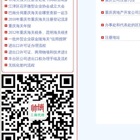
重庆公司注册代理
江津区召开微型企业协会成立大会
巴南分局重庆海关在哪里查获一起互联网销售冒名表案
重庆房地产开发公司
2010年重庆市重庆海关注册登记流通领域插头插座质量监测况
重庆海关年报
办事处和代表处的区
2012年重庆海关税务、昆明海关税务报考条件？？-重庆公务员-
一批外贸企业获金陵海关“信用授牌”-新闻频道-华龙网
注册地址
进出口许可证办理流程
进出口许可证、两用物项和技术进出口电子更新、新做通知_深圳
丰台区公司进出口权办理手续及流程,北京北京市地区国内公司注册供
无纸化签约流程
易云章签约仪式流程|易云章签约平台1.0官方版-绿软件下载-JZ5U
无纸化的签约是如何完成的？鸿学分期又是什么？_腾讯
海关无纸化签约
枫叶鱼：深圳海关对于通关无纸
山东口岸推进通关作业无纸化改革-中国金融信息网
无纸化报关
提供宁波无纸化报关签约【今日推荐网-宁波物流运输】
无纸化报关要什么资料给报关行,报关行,诺金报关
电子口岸无纸化签约
上海海关：关无纸化如何申请[]-报关员通关指南--育路报关员考
前海湾保税区成为全国个无纸化保税港区_深圳新闻_全迅速的深
重庆海关电话