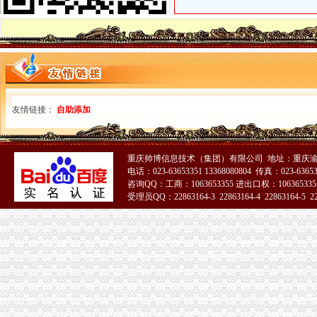
重庆海关驻涪陵办事处-搜百科
成都、重庆海关签署区域通关合作备忘录-广西新闻网
重庆海关在哪里
日淘包裹不幸被税,回忆一下我从重庆上清寺海关取包裹的流程-海淘
重庆GDP超过深圳将发生在哪一年?-知乎
重庆海关注册登记
重庆自贸区积创新释放经济活力-各地产经-中国产业经济信息网
友情链接：
自助添加
2014中华共和国海关AA类企业年鉴（精）-作者：海关总署稽查司-
海关收发货人登记证书
北京海关：《进出口收发货人登记证书》丢失-报关员通关指南--育路报
重庆帅博信息技术（集团）有限公司 地址：重庆渝
进出口货物登记证长期有效-杭州新闻中心-杭州网
电话：023-63653351 13368080804 传真：023-6365
进出口货物收发货人报关注册登记证书
咨询QQ：工商：1063653355 进出口权：1063653355
1400多家外贸企业需在下月底前换证-浙商动态-浙商频道-浙江都市网
受理员QQ：22863164-3 22863164-4 22863164-5 228
自贸试验区进出口货物收发货人报关注册登记-信息服务-番禺社区网
海关报关单位注册登记证书
深圳海关网上服务大厅>办事指南>企业管理
宁德海关：简化企业注册登记手续_宁德新闻_福建之窗
海关报关注册登记证书
【青关动态】海关报关企业注册登记提速的“密”-搜狐
宁波海关对报关注册登记证书换证期限的规定-customhy的日志-网易
海关报关登记证书