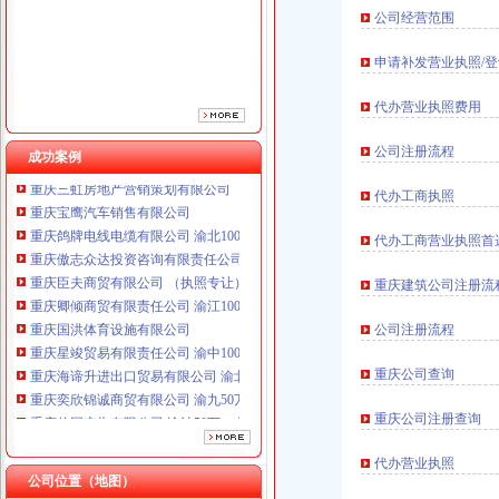
重庆臣夫商贸有限公司 （执照专让）
公司经营范围
重庆卿倾商贸有限责任公司 渝江100万 （工商注册）
重庆国洪体育设施有限公司
申请补发营业执照/
重庆星竣贸易有限责任公司 渝中100万 （进出口权）
重庆海谛升进出口贸易有限公司 渝北100万 （进出口权）
代办营业执照费用
重庆奕欣锦诚商贸有限公司 渝九50万 （工商注册）
重庆信同广告有限公司 渝沙50万 （工商注册）
公司注册流程
成功案例
重庆三虹房地产营销策划有限公司
重庆宝鹰汽车销售有限公司
代办工商执照
重庆鸽牌电线电缆有限公司 渝北10010万 (进出口权)
重庆傲志众达投资咨询有限责任公司 渝九1000万 （增资）
代办工商营业执照首
重庆臣夫商贸有限公司 （执照专让）
重庆建筑公司注册流
重庆卿倾商贸有限责任公司 渝江100万 （工商注册）
重庆国洪体育设施有限公司
公司注册流程
重庆星竣贸易有限责任公司 渝中100万 （进出口权）
重庆海谛升进出口贸易有限公司 渝北100万 （进出口权）
重庆公司查询
重庆奕欣锦诚商贸有限公司 渝九50万 （工商注册）
重庆信同广告有限公司 渝沙50万 （工商注册）
重庆公司注册查询
重庆三虹房地产营销策划有限公司
重庆宝鹰汽车销售有限公司
代办营业执照
公司位置（地图）