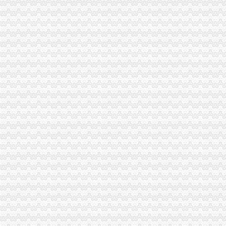
成都、重庆海关签署区域通关合作备忘录-广西新闻网
重庆海关在哪里
日淘包裹不幸被税,回忆一下我从重庆上清寺海关取包裹的流程-海淘
重庆GDP超过深圳将发生在哪一年?-知乎
重庆海关注册登记
重庆自贸区积创新释放经济活力-各地产经-中国产业经济信息网
2014中华共和国海关AA类企业年鉴（精）-作者：海关总署稽查司-
海关收发货人登记证书
北京海关：《进出口收发货人登记证书》丢失-报关员通关指南--育路报
进出口货物登记证长期有效-杭州新闻中心-杭州网
进出口货物收发货人报关注册登记证书
1400多家外贸企业需在下月底前换证-浙商动态-浙商频道-浙江都市网
自贸试验区进出口货物收发货人报关注册登记-信息服务-番禺社区网
海关报关单位注册登记证书
深圳海关网上服务大厅>办事指南>企业管理
宁德海关：简化企业注册登记手续_宁德新闻_福建之窗
海关报关注册登记证书
【青关动态】海关报关企业注册登记提速的“密”-搜狐
宁波海关对报关注册登记证书换证期限的规定-customhy的日志-网易
海关报关登记证书
申请海关报关单位注册登记证书,海关报关注册信息年度报告范本,