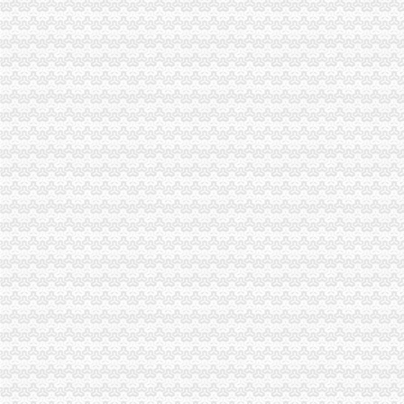
申请海关报关单位注册登记证书,海关报关注册信息年度报告范本,
上海浦东海关关于换领新版报关单位注册登记证书的通知相关咨询_找
工商动态
垫江县加微企补助资金监管
巴南区工商分局海关报关注册登记证书牵头召开行政执法与刑事司法衔接工作座
市重庆海关注册登记工商局与市外经贸委建立外资登记审批合作机制
工商干校微型企业创业培训2011年第一期培训班顺利开班
云诞生家村镇银行
全市工商系统“六个必查”重庆海关注册登记筑牢食品安全监管防线
铜梁局重庆海关注册登记开拓微型企业发展新思路
全市重庆海关在哪里安全生产大排查大整大执法专项行动圆满完成
巫溪局从“五方面”重庆海关在哪里着力加纪检监察工作
永川局“四个加”海关报关注册登记证书化两节食品市场监管有实效
合川区工商分局海关报关登记证书开展食品批发经营户专项整行动
璧山局“三化”海关报关登记证书全力营造食品安全健康消费环境
市海关报关登记证书局机关妇委会获市级机关妇委会考评等
万州局重庆海关注册成功调解房地产居间合同纠纷为消费者挽回1.9万元损失
云局“三帮四带”重庆海关注册登记扶持微型企业做大盘
2011年清明节期间消费者申诉举报咨询处理况综述
市海关报关注册登记证书局联合花旗银行召开政银企融资对接会 助推重庆经济
江津区召开微型企业协会成立大会