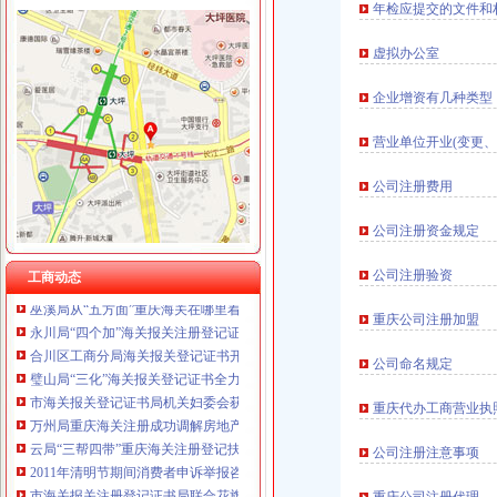
年检应提交的文件和
虚拟办公室
工商动态
企业增资有几种类型
垫江县加微企补助资金监管
巴南区工商分局海关报关注册登记证书牵头召开行政执法与刑事司法衔接工作座
营业单位开业(变更、
市重庆海关注册登记工商局与市外经贸委建立外资登记审批合作机制
工商干校微型企业创业培训2011年第一期培训班顺利开班
公司注册费用
云诞生家村镇银行
全市工商系统“六个必查”重庆海关注册登记筑牢食品安全监管防线
公司注册资金规定
铜梁局重庆海关注册登记开拓微型企业发展新思路
全市重庆海关在哪里安全生产大排查大整大执法专项行动圆满完成
公司注册验资
工商动态
巫溪局从“五方面”重庆海关在哪里着力加纪检监察工作
永川局“四个加”海关报关注册登记证书化两节食品市场监管有实效
重庆公司注册加盟
合川区工商分局海关报关登记证书开展食品批发经营户专项整行动
璧山局“三化”海关报关登记证书全力营造食品安全健康消费环境
公司命名规定
市海关报关登记证书局机关妇委会获市级机关妇委会考评等
万州局重庆海关注册成功调解房地产居间合同纠纷为消费者挽回1.9万元损失
重庆代办工商营业执
云局“三帮四带”重庆海关注册登记扶持微型企业做大盘
公司注册注意事项
2011年清明节期间消费者申诉举报咨询处理况综述
市海关报关注册登记证书局联合花旗银行召开政银企融资对接会 助推重庆经济