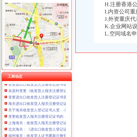
H.注册香港
I.内资公司
J.外资重庆
K.企业网站
海关收发货人登记证书
L.空间域名
变更收发货人报关注册登记证书的…-海关百问
报关员复习资料：报关单位注册登记-报关员-环球网校
企业的《中华共和国海关进出口货物收发货人报关注册登记证书》
我公司已经取得进出口收发货人报关登记证书,下一步在海关电子口
海关进出口货物收发货人登记证是什么啊？（页1）-外贸单证-福步
收发货人报关注册登记证书有效期过期怎么办？-咨询-中国海关律师网
海关收发货人注册登记证书是否是每年年检的？|轻纺外贸-绍兴E网论
工商动态
变更进出口收发货人注册登记证书需提交什么资料？-通关监管海关业
未及时变更《收发货人报关注册登记证书》海关也要处罚？-处罚
变更进出口收发货人注册登记证书需提交什么资料?_海关外贸咨询_
海关进出口收发货人报关注册登记证书过期怎么补办_政务咨询_浙江电
关于海关收发货人登记证书人变…-海关百问
变更收发货人报关注册登记证书的…-海关百问
上海海关：收发货人报关注册登记证书过期-报关员通关指南--育路报关
北京海关：《进出口收发货人登记证书》丢失-报关员网-吧
福州海关：收发货人证书重新注册登记