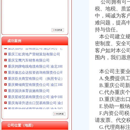
重庆傲志众达投资咨询有限责任公司 渝九1000万 （增资）
公司拥有可一
重庆臣夫商贸有限公司 （执照专让）
税、地税、质
重庆卿倾商贸有限责任公司 渝江100万 （工商注册）
中，竭诚为客
重庆国洪体育设施有限公司
难问题，提高
重庆星竣贸易有限责任公司 渝中100万 （进出口权）
持与信任。
重庆海谛升进出口贸易有限公司 渝北100万 （进出口权）
本公司建立规
重庆奕欣锦诚商贸有限公司 渝九50万 （工商注册）
成功案例
密制度、安全
重庆信同广告有限公司 渝沙50万 （工商注册）
重庆三虹房地产营销策划有限公司
客户如对本公
重庆宝鹰汽车销售有限公司
围内，我们愿
重庆鸽牌电线电缆有限公司 渝北10010万 (进出口权)
重庆傲志众达投资咨询有限责任公司 渝九1000万 （增资）
本公司主要业
重庆臣夫商贸有限公司 （执照专让）
A.免费提供
重庆卿倾商贸有限责任公司 渝江100万 （工商注册）
B.重庆公司
重庆国洪体育设施有限公司
C.代办重庆
重庆星竣贸易有限责任公司 渝中100万 （进出口权）
重庆海谛升进出口贸易有限公司 渝北100万 （进出口权）
D.重庆进出
重庆奕欣锦诚商贸有限公司 渝九50万 （工商注册）
E.协助一般
重庆信同广告有限公司 渝沙50万 （工商注册）
F.内资公司
重庆三虹房地产营销策划有限公司
请发票、代交
重庆宝鹰汽车销售有限公司
公司位置（地图）
G.代理商标