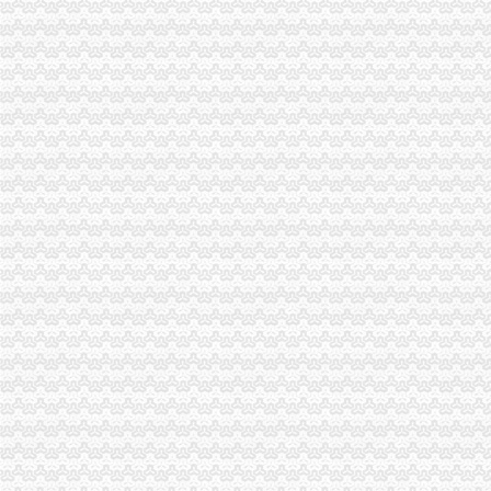
进出口收发货人报关注册登记证书注册信息变更须知
人代表变更更新中人华民共和国海关进出口货物收发货人报关注册登
收发货人备案登记表(即海关证书)变更所需资料及注意事项-hexin_
变更进出口收发货人注册登记证书需提交什么资料?-新海关外贸政
进出口收发货人注册登记变更
进出口货物收发货人应当在办理注册登记许可延期的同时办理换领进出
济南长增国际贸易有限公司海关进出口货物收发货人注册登记证书挂失
海关办理进出口收发货人注册登记及换证所需的资料,2010年|,2010
关于进出口收发货人年审的办理
2014三、办理海关《进出口货物收发货人》注册登记变更手续须知和相
进口红酒怎样做收发货人备案,标签备案代理-供应信息-环球经贸网
进出口收发货人注册登记
代办货物进出口权代办海关登记证多少钱-爱喇叭网
义乌外贸公司注册进出口收发货人注册登记【今日推荐网-金华工商/税
进出口收/发货人海关备案如何办理？提交哪些材料？
海口海关>办事服务>场景式服务>货物通关>进出口货物收发货人变
进出口收发货人报关注册注销须知-经验分享-中国物流人论坛锦程物
深圳进出口企业收发货人证书延期怎么做|诺金报关公司-11年经验深圳
电子口岸里的海关进出口收发货人年报怎么做|轻纺外贸-绍兴E网论坛
中华共和国海关进出口货物收发货人报关-深圳市恒鑫丰实业有限
我公司现已成功获批《海关进出口货物登记证书》_安徽环瑞电热器材
虎门港进口PET回收料海关报关规定|仓储报关_云同盟