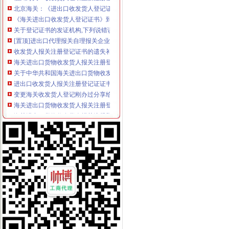
北京海关：《进出口收发货人登记证书》丢失-报关员通关指南--育路报
《海关进出口收发货人登记证书》到期换证_烟台网上民声_胶东在线
关于登记证书的发证机构,下列说错误的是（）。A.收发货人登记证
[置顶]进出口代理报关自理报关企业进出口收发货人办理海关注册登记
收发货人报关注册登记证书的遗失补办-通关监管海关业务咨询-通关
海关进出口货物收发货人报关注册登记证书逾期未年审_政务咨询_浙江
关于中华共和国海关进出口货物收发货人报关注册登记证书网上办
进出口收发货人报关注册登记证证书换证问题-阿里巴巴行业问答
变更海关收发货人登记刚办过分享给大家-外贸政策-福步外贸论坛
海关进出口货物收发货人报关注册登记证书有什么用？_已解决-阿里
海关进出口货物收发货人报关注册登记证书有什么用？_已解决-阿里
进出口收发货人报关注册登记证书注册信息变更须知
人代表变更更新中人华民共和国海关进出口货物收发货人报关注册登
收发货人备案登记表(即海关证书)变更所需资料及注意事项-hexin_
变更进出口收发货人注册登记证书需提交什么资料?-新海关外贸政
进出口收发货人注册登记变更
进出口货物收发货人应当在办理注册登记许可延期的同时办理换领进出
济南长增国际贸易有限公司海关进出口货物收发货人注册登记证书挂失
海关办理进出口收发货人注册登记及换证所需的资料,2010年|,2010
关于进出口收发货人年审的办理
2014三、办理海关《进出口货物收发货人》注册登记变更手续须知和相
进口红酒怎样做收发货人备案,标签备案代理-供应信息-环球经贸网