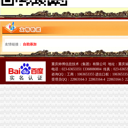
进出口收发货人注册登记
代办货物进出口权代办海关登记证多少钱-爱喇叭网
义乌外贸公司注册进出口收发货人注册登记【今日推荐网-金华工商/税
进出口收/发货人海关备案如何办理？提交哪些材料？
海口海关>办事服务>场景式服务>货物通关>进出口货物收发货人变
进出口收发货人报关注册注销须知-经验分享-中国物流人论坛锦程物
深圳进出口企业收发货人证书延期怎么做|诺金报关公司-11年经验深圳
友情链接：
自助添加
电子口岸里的海关进出口收发货人年报怎么做|轻纺外贸-绍兴E网论坛
中华共和国海关进出口货物收发货人报关-深圳市恒鑫丰实业有限
我公司现已成功获批《海关进出口货物登记证书》_安徽环瑞电热器材
重庆帅博信息技术（集团）有限公司 地址：重庆渝
虎门港进口PET回收料海关报关规定|仓储报关_云同盟
电话：023-63653351 13368080804 传真：023-6365
专业进出口权办理费用及流程详细说明-广州58同城
咨询QQ：工商：1063653355 进出口权：1063653355
河南自贸区进出口公司注册流程及进出口权办理指南_搜狐财经_搜狐网
受理员QQ：22863164-3 22863164-4 22863164-5 228
龙岗区海关登记证办理条件
海关收发货人登记证书
变更收发货人报关注册登记证书的…-海关百问
报关员复习资料：报关单位注册登记-报关员-环球网校
企业的《中华共和国海关进出口货物收发货人报关注册登记证书》
我公司已经取得进出口收发货人报关登记证书,下一步在海关电子口
海关进出口货物收发货人登记证是什么啊？（页1）-外贸单证-福步
收发货人报关注册登记证书有效期过期怎么办？-咨询-中国海关律师网