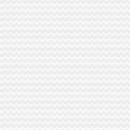
海关收发货人注册登记证书是否是每年年检的？|轻纺外贸-绍兴E网论
变更进出口收发货人注册登记证书需提交什么资料？-通关监管海关业
未及时变更《收发货人报关注册登记证书》海关也要处罚？-处罚
变更进出口收发货人注册登记证书需提交什么资料?_海关外贸咨询_
海关进出口收发货人报关注册登记证书过期怎么补办_政务咨询_浙江电
关于海关收发货人登记证书人变…-海关百问
变更收发货人报关注册登记证书的…-海关百问
上海海关：收发货人报关注册登记证书过期-报关员通关指南--育路报关
北京海关：《进出口收发货人登记证书》丢失-报关员网-吧
福州海关：收发货人证书重新注册登记
北京海关：《进出口收发货人登记证书》丢失-报关员通关指南--育路报
《海关进出口收发货人登记证书》到期换证_烟台网上民声_胶东在线
关于登记证书的发证机构,下列说错误的是（）。A.收发货人登记证
[置顶]进出口代理报关自理报关企业进出口收发货人办理海关注册登记
收发货人报关注册登记证书的遗失补办-通关监管海关业务咨询-通关
海关进出口货物收发货人报关注册登记证书逾期未年审_政务咨询_浙江
关于中华共和国海关进出口货物收发货人报关注册登记证书网上办
进出口收发货人报关注册登记证证书换证问题-阿里巴巴行业问答
变更海关收发货人登记刚办过分享给大家-外贸政策-福步外贸论坛
海关进出口货物收发货人报关注册登记证书有什么用？_已解决-阿里
海关进出口货物收发货人报关注册登记证书有什么用？_已解决-阿里