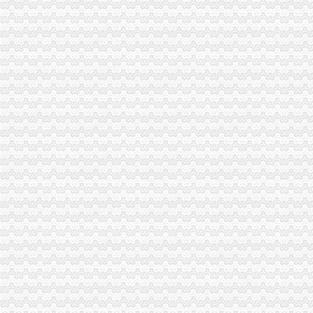
壹五六无纸化报关页,报关无纸化,在线报关,互联网+
无纸化报关签约流程-老报关员剖析无纸化报关与有纸报关的区别
无纸化报关_政务咨询_浙江电子口岸
无纸化报关要什么资料给报关行,报关行,诺金报关
无纸化报关到底是怎么回事_搜问问
无纸化报关资料的日记
无纸化报关只是海运才可以吗_百度知道
【无纸化报关资料无纸化报关资料】价格_厂家_图片-Hc360慧聪网
无纸化报关—在线播放—优酷网,高清在线观看
无纸化报关/电子报关/报关委托书-电子委托书电子报关委托书有限公司
无纸化报关排长龙善意新政遭企业吐槽_资讯频道_凤凰网
上海无纸化报关：提供整套报关资料
西自区进入“无纸化报关”时代_地方政务_中国网
木材进口无纸化报关操作流程
【无纸化报关-上海机场专业进口公司】价格_厂家_图片-Hc360慧聪网
宜昌无纸化报关
【供应荆州无纸化报关】价格,厂家,商检报关代理-搜了网
宜昌无纸化报关_志趣网
无纸化报关操作流程【货代同行转了】
无纸化报关|买单无纸化报关|东莞出口报关代理|出口买单通关_
专业湖北无纸化无纸化报关_志趣网