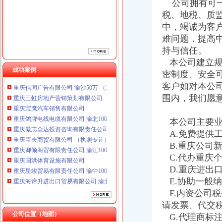
公司拥有可一
重庆傲志众达投资咨询有限责任公司 渝九1000万 （增资）
税、地税、质
重庆臣夫商贸有限公司 （执照专让）
中，竭诚为客
重庆卿倾商贸有限责任公司 渝江100万 （工商注册）
难问题，提高
重庆国洪体育设施有限公司
重庆星竣贸易有限责任公司 渝中100万 （进出口权）
持与信任。
重庆海谛升进出口贸易有限公司 渝北100万 （进出口权）
本公司建立规
重庆奕欣锦诚商贸有限公司 渝九50万 （工商注册）
成功案例
密制度、安全
重庆信同广告有限公司 渝沙50万 （工商注册）
客户如对本公
重庆三虹房地产营销策划有限公司
围内，我们愿
重庆宝鹰汽车销售有限公司
重庆鸽牌电线电缆有限公司 渝北10010万 (进出口权)
本公司主要业
重庆傲志众达投资咨询有限责任公司 渝九1000万 （增资）
重庆臣夫商贸有限公司 （执照专让）
A.免费提供
重庆卿倾商贸有限责任公司 渝江100万 （工商注册）
B.重庆公司
重庆国洪体育设施有限公司
C.代办重庆
重庆星竣贸易有限责任公司 渝中100万 （进出口权）
D.重庆进出
重庆海谛升进出口贸易有限公司 渝北100万 （进出口权）
E.协助一般
重庆奕欣锦诚商贸有限公司 渝九50万 （工商注册）
F.内资公司
重庆信同广告有限公司 渝沙50万 （工商注册）
请发票、代交
重庆三虹房地产营销策划有限公司
公司位置（地图）
重庆宝鹰汽车销售有限公司
G.代理商标