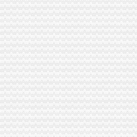
无纸化报关Nano电子商城
宁波无纸化报关宁波电子报关宁波买单报关专业安全高效便捷-阿
无纸化报关问题。实行无纸化报关后,经常会出现信息无比对况,
提供宁波无纸化报关签约【今日推荐网-宁波物流运输】
无纸化报关,买单报关-你问我答-中国物流人论坛锦程物流网BBS-
无纸化报关怎么样签约-报关报检-福步外贸论坛（FOBBusiness
无纸化报关委托操作流程及无纸化报关
南沙为什么要无纸化报关价格_南沙为什么要无纸化报关_广东广州市南
无纸化报关排长龙善意新政遭企业吐槽_资讯频道_凤凰网
无纸化报关操作流程_无纸化委托报关_什么是无纸化报关_无纸化通关
无纸化报关申请流程_无纸化报关操作流程_无纸化报关_一般出口货物
无纸化报关大家都认可湖北欣海云【今日推荐武汉物流运输】
无纸化报关_阿里问到底
无纸化报关委托操作程及无纸化报关.doc
无纸化报关需要哪些资料_中华文本库
西自区进入“无纸化报关”时代-财经频道-金融界
无纸化报关的挑战的英文翻译_无纸化报关的挑战英语怎么说_海词词典
湖北无纸化报关为您解决报关难题
无纸化报关重要通知-阿里巴巴专栏
无纸化报关问题。实行无纸化报关后,经常会出现信息无比对况,
供应武汉无纸化报关-荆州新明伟国际货运代理有限公司