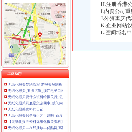
H.注册香港
I.内资公司
J.外资重庆
K.企业网站
无纸化报关
L.空间域名
提供宁波无纸化报关签约【今日推荐网-宁波物流运输】
无纸化报关要什么资料给报关行,报关行,诺金报关
无纸化报关必备：无纸化报关单签约的流程-运去哪
无纸化报关要什么资料给报关行_深圳诺金_新浪博客
无纸化报关资料
无纸化报关-报关报检-福步外贸论坛（FOBBusinessForum）|中国
壹五六无纸化报关页,报关无纸化,在线报关,互联网+
工商动态
无纸化报关签约流程-老报关员剖析无纸化报关与有纸报关的区别
无纸化报关_政务咨询_浙江电子口岸
无纸化报关要什么资料给报关行,报关行,诺金报关
无纸化报关到底是怎么回事_搜问问
无纸化报关资料的日记
无纸化报关只是海运才可以吗_百度知道
【无纸化报关资料无纸化报关资料】价格_厂家_图片-Hc360慧聪网
无纸化报关—在线播放—优酷网,高清在线观看
无纸化报关/电子报关/报关委托书-电子委托书电子报关委托书有限公司