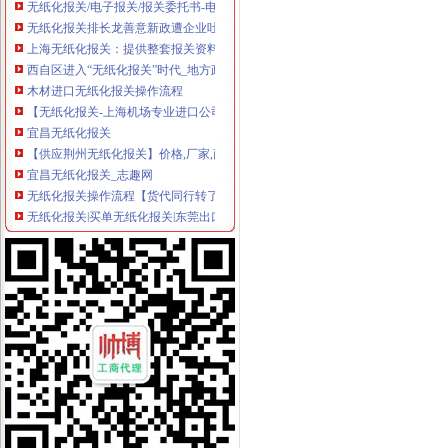
无纸化报关排长龙善意新政遭企业吐槽_资讯频道_凤凰网
上海无纸化报关：提供整套报关资料
西自区进入“无纸化报关”时代_地方政务_中国网
木材进口无纸化报关操作流程
【无纸化报关-上海机场专业进口公司】价格_厂家_图片-Hc360慧聪网
宜昌无纸化报关
【供应荆州无纸化报关】价格,厂家,商检报关代理-搜了网
宜昌无纸化报关_志趣网
无纸化报关操作流程【货代同行转了】
无纸化报关|买单无纸化报关|东莞出口报关代理|出口买单通关_
专业湖北无纸化无纸化报关_志趣网
无纸化报关Nano电子商城
宁波无纸化报关宁波电子报关宁波买单报关专业安全高效便捷-阿
无纸化报关问题。实行无纸化报关后,经常会出现信息无比对况,
提供宁波无纸化报关签约【今日推荐网-宁波物流运输】
无纸化报关,买单报关-你问我答-中国物流人论坛锦程物流网BBS-
无纸化报关怎么样签约-报关报检-福步外贸论坛（FOBBusiness
无纸化报关委托操作流程及无纸化报关
南沙为什么要无纸化报关价格_南沙为什么要无纸化报关_广东广州市南
无纸化报关排长龙善意新政遭企业吐槽_资讯频道_凤凰网
无纸化报关操作流程_无纸化委托报关_什么是无纸化报关_无纸化通关