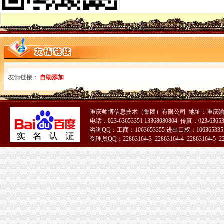
无纸化报关申请流程_无纸化报关操作流程_无纸化报关_一般出口货物
无纸化报关大家都认可湖北欣海云【今日推荐武汉物流运输】
无纸化报关_阿里问到底
无纸化报关委托操作程及无纸化报关.doc
无纸化报关需要哪些资料_中华文本库
西自区进入“无纸化报关”时代-财经频道-金融界
无纸化报关的挑战的英文翻译_无纸化报关的挑战英语怎么说_海词词典
湖北无纸化报关为您解决报关难题
友情链接：
自助添加
无纸化报关重要通知-阿里巴巴专栏
无纸化报关问题。实行无纸化报关后,经常会出现信息无比对况,
供应武汉无纸化报关-荆州新明伟国际货运代理有限公司
重庆帅博信息技术（集团）有限公司 地址：重庆渝
什麽是无纸化报关-深圳报关公司的日志-网易博客
电话：023-63653351 13368080804 传真：023-6365
成都公路口岸启动无纸化报关_滚动新闻_新浪财经_新浪网
咨询QQ：工商：1063653355 进出口权：1063653355
免费提供无纸化报关抬头核销单报送资料-阿里巴巴专栏
受理员QQ：22863164-3 22863164-4 22863164-5 228
无纸化报关操作流程-福步外贸百科
无纸化报关
提供宁波无纸化报关签约【今日推荐网-宁波物流运输】
无纸化报关要什么资料给报关行,报关行,诺金报关
无纸化报关必备：无纸化报关单签约的流程-运去哪
无纸化报关要什么资料给报关行_深圳诺金_新浪博客
无纸化报关资料
无纸化报关-报关报检-福步外贸论坛（FOBBusinessForum）|中国