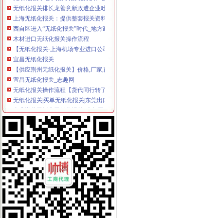
无纸化报关排长龙善意新政遭企业吐槽_资讯频道_凤凰网
上海无纸化报关：提供整套报关资料
西自区进入“无纸化报关”时代_地方政务_中国网
木材进口无纸化报关操作流程
【无纸化报关-上海机场专业进口公司】价格_厂家_图片-Hc360慧聪网
宜昌无纸化报关
【供应荆州无纸化报关】价格,厂家,商检报关代理-搜了网
宜昌无纸化报关_志趣网
无纸化报关操作流程【货代同行转了】
无纸化报关|买单无纸化报关|东莞出口报关代理|出口买单通关_
专业湖北无纸化无纸化报关_志趣网
无纸化报关Nano电子商城
宁波无纸化报关宁波电子报关宁波买单报关专业安全高效便捷-阿
无纸化报关问题。实行无纸化报关后,经常会出现信息无比对况,
提供宁波无纸化报关签约【今日推荐网-宁波物流运输】
无纸化报关,买单报关-你问我答-中国物流人论坛锦程物流网BBS-
无纸化报关怎么样签约-报关报检-福步外贸论坛（FOBBusiness
无纸化报关委托操作流程及无纸化报关
南沙为什么要无纸化报关价格_南沙为什么要无纸化报关_广东广州市南
无纸化报关排长龙善意新政遭企业吐槽_资讯频道_凤凰网
无纸化报关操作流程_无纸化委托报关_什么是无纸化报关_无纸化通关
无纸化报关申请流程_无纸化报关操作流程_无纸化报关_一般出口货物