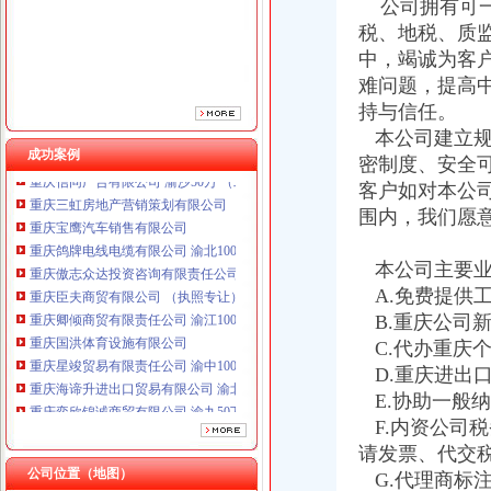
重庆傲志众达投资咨询有限责任公司 渝九1000万 （增资）
公司拥有可一
重庆臣夫商贸有限公司 （执照专让）
税、地税、质
重庆卿倾商贸有限责任公司 渝江100万 （工商注册）
中，竭诚为客
重庆国洪体育设施有限公司
难问题，提高
重庆星竣贸易有限责任公司 渝中100万 （进出口权）
持与信任。
重庆海谛升进出口贸易有限公司 渝北100万 （进出口权）
本公司建立规
重庆奕欣锦诚商贸有限公司 渝九50万 （工商注册）
成功案例
密制度、安全
重庆信同广告有限公司 渝沙50万 （工商注册）
重庆三虹房地产营销策划有限公司
客户如对本公
重庆宝鹰汽车销售有限公司
围内，我们愿
重庆鸽牌电线电缆有限公司 渝北10010万 (进出口权)
重庆傲志众达投资咨询有限责任公司 渝九1000万 （增资）
本公司主要业
重庆臣夫商贸有限公司 （执照专让）
A.免费提供
重庆卿倾商贸有限责任公司 渝江100万 （工商注册）
B.重庆公司
重庆国洪体育设施有限公司
C.代办重庆
重庆星竣贸易有限责任公司 渝中100万 （进出口权）
重庆海谛升进出口贸易有限公司 渝北100万 （进出口权）
D.重庆进出
重庆奕欣锦诚商贸有限公司 渝九50万 （工商注册）
E.协助一般
重庆信同广告有限公司 渝沙50万 （工商注册）
F.内资公司
重庆三虹房地产营销策划有限公司
请发票、代交
重庆宝鹰汽车销售有限公司
公司位置（地图）
G.代理商标