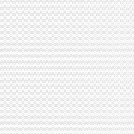
无纸化报关Nano电子商城
宁波无纸化报关宁波电子报关宁波买单报关专业安全高效便捷-阿
无纸化报关问题。实行无纸化报关后,经常会出现信息无比对况,
提供宁波无纸化报关签约【今日推荐网-宁波物流运输】
无纸化报关,买单报关-你问我答-中国物流人论坛锦程物流网BBS-
无纸化报关怎么样签约-报关报检-福步外贸论坛（FOBBusiness
无纸化报关委托操作流程及无纸化报关
南沙为什么要无纸化报关价格_南沙为什么要无纸化报关_广东广州市南
无纸化报关排长龙善意新政遭企业吐槽_资讯频道_凤凰网
无纸化报关操作流程_无纸化委托报关_什么是无纸化报关_无纸化通关
无纸化报关申请流程_无纸化报关操作流程_无纸化报关_一般出口货物
无纸化报关大家都认可湖北欣海云【今日推荐武汉物流运输】
无纸化报关_阿里问到底
无纸化报关委托操作程及无纸化报关.doc
无纸化报关需要哪些资料_中华文本库
西自区进入“无纸化报关”时代-财经频道-金融界
无纸化报关的挑战的英文翻译_无纸化报关的挑战英语怎么说_海词词典
湖北无纸化报关为您解决报关难题
无纸化报关重要通知-阿里巴巴专栏
无纸化报关问题。实行无纸化报关后,经常会出现信息无比对况,
供应武汉无纸化报关-荆州新明伟国际货运代理有限公司
什麽是无纸化报关-深圳报关公司的日志-网易博客