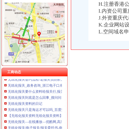
H.注册香港
I.内资公司
J.外资重庆
K.企业网站
无纸化报关
L.空间域名
提供宁波无纸化报关签约【今日推荐网-宁波物流运输】
无纸化报关要什么资料给报关行,报关行,诺金报关
无纸化报关必备：无纸化报关单签约的流程-运去哪
无纸化报关要什么资料给报关行_深圳诺金_新浪博客
无纸化报关资料
无纸化报关-报关报检-福步外贸论坛（FOBBusinessForum）|中国
壹五六无纸化报关页,报关无纸化,在线报关,互联网+
工商动态
无纸化报关签约流程-老报关员剖析无纸化报关与有纸报关的区别
无纸化报关_政务咨询_浙江电子口岸
无纸化报关要什么资料给报关行,报关行,诺金报关
无纸化报关到底是怎么回事_搜问问
无纸化报关资料的日记
无纸化报关只是海运才可以吗_百度知道
【无纸化报关资料无纸化报关资料】价格_厂家_图片-Hc360慧聪网
无纸化报关—在线播放—优酷网,高清在线观看
无纸化报关/电子报关/报关委托书-电子委托书电子报关委托书有限公司