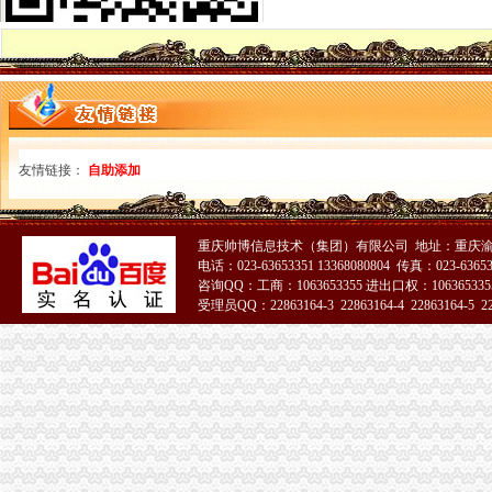
无纸化报关大家都认可湖北欣海云【今日推荐武汉物流运输】
无纸化报关_阿里问到底
无纸化报关委托操作程及无纸化报关.doc
无纸化报关需要哪些资料_中华文本库
西自区进入“无纸化报关”时代-财经频道-金融界
无纸化报关的挑战的英文翻译_无纸化报关的挑战英语怎么说_海词词典
湖北无纸化报关为您解决报关难题
友情链接：
自助添加
无纸化报关重要通知-阿里巴巴专栏
无纸化报关问题。实行无纸化报关后,经常会出现信息无比对况,
供应武汉无纸化报关-荆州新明伟国际货运代理有限公司
什麽是无纸化报关-深圳报关公司的日志-网易博客
重庆帅博信息技术（集团）有限公司 地址：重庆渝
电话：023-63653351 13368080804 传真：023-6365
成都公路口岸启动无纸化报关_滚动新闻_新浪财经_新浪网
咨询QQ：工商：1063653355 进出口权：1063653355
免费提供无纸化报关抬头核销单报送资料-阿里巴巴专栏
受理员QQ：22863164-3 22863164-4 22863164-5 228
无纸化报关操作流程-福步外贸百科
无纸化报关
提供宁波无纸化报关签约【今日推荐网-宁波物流运输】
无纸化报关要什么资料给报关行,报关行,诺金报关
无纸化报关必备：无纸化报关单签约的流程-运去哪
无纸化报关要什么资料给报关行_深圳诺金_新浪博客
无纸化报关资料
无纸化报关-报关报检-福步外贸论坛（FOBBusinessForum）|中国