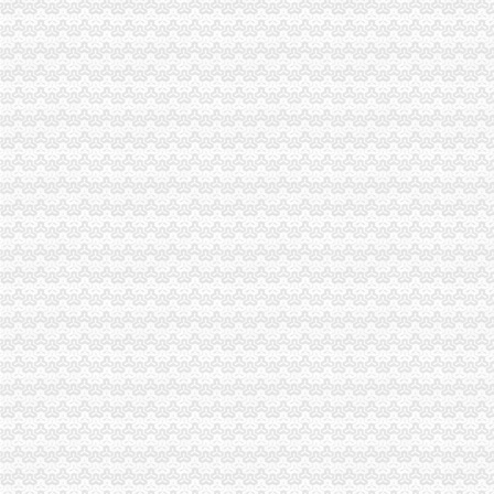
壹五六无纸化报关页,报关无纸化,在线报关,互联网+
无纸化报关签约流程-老报关员剖析无纸化报关与有纸报关的区别
无纸化报关_政务咨询_浙江电子口岸
无纸化报关要什么资料给报关行,报关行,诺金报关
无纸化报关到底是怎么回事_搜问问
无纸化报关资料的日记
无纸化报关只是海运才可以吗_百度知道
【无纸化报关资料无纸化报关资料】价格_厂家_图片-Hc360慧聪网
无纸化报关—在线播放—优酷网,高清在线观看
无纸化报关/电子报关/报关委托书-电子委托书电子报关委托书有限公司
无纸化报关排长龙善意新政遭企业吐槽_资讯频道_凤凰网
上海无纸化报关：提供整套报关资料
西自区进入“无纸化报关”时代_地方政务_中国网
木材进口无纸化报关操作流程
【无纸化报关-上海机场专业进口公司】价格_厂家_图片-Hc360慧聪网
宜昌无纸化报关
【供应荆州无纸化报关】价格,厂家,商检报关代理-搜了网
宜昌无纸化报关_志趣网
无纸化报关操作流程【货代同行转了】
无纸化报关|买单无纸化报关|东莞出口报关代理|出口买单通关_
专业湖北无纸化无纸化报关_志趣网