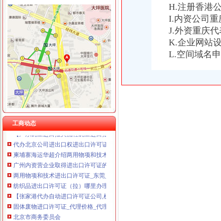
H.注册香港
I.内资公司
J.外资重庆
K.企业网站
进出口许可证办理流程
L.空间域名
进出口许可证、两用物项和技术进出口电子更新、新做通知_深圳
丰台区公司进出口权办理手续及流程,北京北京市地区国内公司注册供
稀土出口许可证深圳办理钕铁硼磁铁（分类为稀土）出口许可证的流
丰台区公司进出口权办理手续及流程,北京北京市地区国内公司注册供
海淀区进出口资质办理条件及申请流程-北京DM67网
专业办理自动进口许可证的公司？-企业动态-广州卓海进出口贸易
专业代理北京公司申请进出口,进出口许可证代办注册-北京58同城
工商动态
【广东豌豆进口报关流程豌豆进口报关进口许可证申请代理报关公司】
代办北京公司进出口权进出口许可证需要哪些资料怎样的办理方式-北
柬埔寨海运华超介绍两用物项和技术进出口的许可证办理规范-中国制
广州内资营企业取得进出口许可证的流程-简书
两用物项和技术进出口许可证_东莞__认证服务-食品商务网
纺织品进出口许可证（拉）哪里办理？怎么办理？多少钱？【今日推荐
【张家港代办自动进口许可证公司,机电证办理手续】-上海虎桥进出
固体废物进口许可证_代理价格_代理相关求购,供应信息_代理商家联
北京市商务委员会
欣海检务工作室（二十一）[进出口管制类]申办机电产品自动进口许可