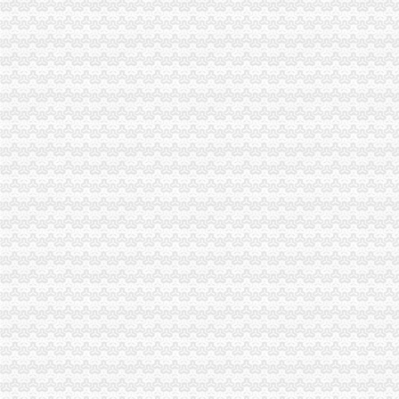
专业代理北京公司申请进出口,进出口许可证代办注册-北京58同城
【广东豌豆进口报关流程豌豆进口报关进口许可证申请代理报关公司】
代办北京公司进出口权进出口许可证需要哪些资料怎样的办理方式-北
柬埔寨海运华超介绍两用物项和技术进出口的许可证办理规范-中国制
广州内资营企业取得进出口许可证的流程-简书
两用物项和技术进出口许可证_东莞__认证服务-食品商务网
纺织品进出口许可证（拉）哪里办理？怎么办理？多少钱？【今日推荐
【张家港代办自动进口许可证公司,机电证办理手续】-上海虎桥进出
固体废物进口许可证_代理价格_代理相关求购,供应信息_代理商家联
北京市商务委员会
欣海检务工作室（二十一）[进出口管制类]申办机电产品自动进口许可
上海进出口报关公司奶进口许可证奶进口流程【今日推荐网-广州
进出口许可证_进出口权_资质办理__易知猴网
（非国家保护动物）许可证和野生动物的进出口许可证好办吗？应该
进出口许可证电子的办理-地方商务之窗
办理进口食品卫生证流程【今日推荐网-上海进出口代理】
关于成都进出口经营许可证的办理事项-中国清洁门户网
进出口许可证-进出口许可证-许可资质-服务项目-承信财务
上海公司没有进出口权怎么办理杂志进口流程
进出口许可证电子更新流程_甘肃子站_中国国际电子商务网
【成都如何申请办理进出口许可证代办进出口权？】-金牛交大路易登网
许可证电子办理流程_上海子站_中国国际电子商务网