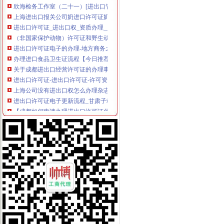
上海进出口报关公司奶进口许可证奶进口流程【今日推荐网-广州
进出口许可证_进出口权_资质办理__易知猴网
（非国家保护动物）许可证和野生动物的进出口许可证好办吗？应该
进出口许可证电子的办理-地方商务之窗
办理进口食品卫生证流程【今日推荐网-上海进出口代理】
关于成都进出口经营许可证的办理事项-中国清洁门户网
进出口许可证-进出口许可证-许可资质-服务项目-承信财务
上海公司没有进出口权怎么办理杂志进口流程
进出口许可证电子更新流程_甘肃子站_中国国际电子商务网
【成都如何申请办理进出口许可证代办进出口权？】-金牛交大路易登网
许可证电子办理流程_上海子站_中国国际电子商务网
废塑料进口许可证咨询代理服务【今日推荐网-杭州进出口代理】
进口汽车手续业务办理流程-青岛新闻网
数控折弯机自动进口许可证流程手续-进口报关-上海虎桥进出口有限公司
伪造公章办理进出口许可证-律师在线
进出口许可证电子更新流程_湖南子站_中国国际电子商务网
瑞丰德永如何办理进出口许可证？-福州便民网
肉类进口资质办理,肉类进口许可证办理流程肉类进口关税代理
广东省东莞市东莞稀释进口,怎么快速办理两用物项许可证–搜服网
二手定量仪进口许可证代理/办理O证
商务部技术进出口信息管理系统许可证电子申请流程-江市商务局