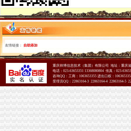
办理大兴区丰台区进出口权审批办理进出口许可证审批-北京58同城
鑫南财务--办理进出口许可证_【公司注册服务】
【办理进出口许可证、出口退税的图片】-宝安梅林365花园易登网
进出口贸易的流程-律快车知识
行业许可_成都进出口经营许可证办理_成都三证合一改革-成都世纪万方
一般贸易进出口流程-MBA智库文档
关于进出口企业办理电子新流程有关事项的通知
友情链接：
自助添加
关于进出口企业办理电子新流程有关事项的通知_手机新浪网
福州办理食品流通许可证公司注册进出口许可证-福州58同城
小规模纳税人已办理了进出口许可证,但却为何无办理进出口业务税
上海进口报关公司,上海进口清关公司,二手设备进口报关,许可
重庆帅博信息技术（集团）有限公司 地址：重庆渝
进出口许可证、两用物项和技术进出口电子更新、新做通知_深圳
电话：023-63653351 13368080804 传真：023-6365
咨询QQ：工商：1063653355 进出口权：1063653355
申请进口肉类产品的企业需要有什么进出口资质办理流程,要办理什么
受理员QQ：22863164-3 22863164-4 22863164-5 228
进口旧设备申请流程,机电证申办程序
进出口许可证办理流程
进出口许可证、两用物项和技术进出口电子更新、新做通知_深圳
丰台区公司进出口权办理手续及流程,北京北京市地区国内公司注册供
稀土出口许可证深圳办理钕铁硼磁铁（分类为稀土）出口许可证的流
丰台区公司进出口权办理手续及流程,北京北京市地区国内公司注册供
海淀区进出口资质办理条件及申请流程-北京DM67网
专业办理自动进口许可证的公司？-企业动态-广州卓海进出口贸易