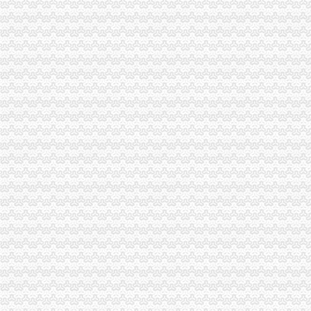
废塑料进口许可证咨询代理服务【今日推荐网-杭州进出口代理】
进口汽车手续业务办理流程-青岛新闻网
数控折弯机自动进口许可证流程手续-进口报关-上海虎桥进出口有限公司
伪造公章办理进出口许可证-律师在线
进出口许可证电子更新流程_湖南子站_中国国际电子商务网
瑞丰德永如何办理进出口许可证？-福州便民网
肉类进口资质办理,肉类进口许可证办理流程肉类进口关税代理
广东省东莞市东莞稀释进口,怎么快速办理两用物项许可证–搜服网
二手定量仪进口许可证代理/办理O证
商务部技术进出口信息管理系统许可证电子申请流程-江市商务局
办理大兴区丰台区进出口权审批办理进出口许可证审批-北京58同城
鑫南财务--办理进出口许可证_【公司注册服务】
【办理进出口许可证、出口退税的图片】-宝安梅林365花园易登网
进出口贸易的流程-律快车知识
行业许可_成都进出口经营许可证办理_成都三证合一改革-成都世纪万方
一般贸易进出口流程-MBA智库文档
关于进出口企业办理电子新流程有关事项的通知
关于进出口企业办理电子新流程有关事项的通知_手机新浪网
福州办理食品流通许可证公司注册进出口许可证-福州58同城
小规模纳税人已办理了进出口许可证,但却为何无办理进出口业务税
上海进口报关公司,上海进口清关公司,二手设备进口报关,许可