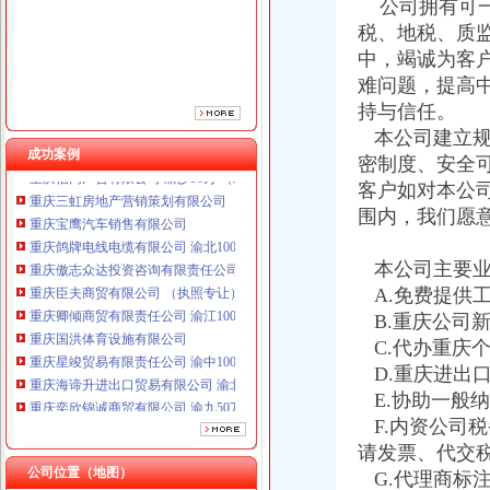
公司拥有可一
重庆臣夫商贸有限公司 （执照专让）
税、地税、质
重庆卿倾商贸有限责任公司 渝江100万 （工商注册）
中，竭诚为客
重庆国洪体育设施有限公司
难问题，提高
重庆星竣贸易有限责任公司 渝中100万 （进出口权）
持与信任。
重庆海谛升进出口贸易有限公司 渝北100万 （进出口权）
本公司建立规
重庆奕欣锦诚商贸有限公司 渝九50万 （工商注册）
成功案例
重庆信同广告有限公司 渝沙50万 （工商注册）
密制度、安全
重庆三虹房地产营销策划有限公司
客户如对本公
重庆宝鹰汽车销售有限公司
围内，我们愿
重庆鸽牌电线电缆有限公司 渝北10010万 (进出口权)
重庆傲志众达投资咨询有限责任公司 渝九1000万 （增资）
本公司主要业
重庆臣夫商贸有限公司 （执照专让）
A.免费提供
重庆卿倾商贸有限责任公司 渝江100万 （工商注册）
B.重庆公司
重庆国洪体育设施有限公司
重庆星竣贸易有限责任公司 渝中100万 （进出口权）
C.代办重庆
重庆海谛升进出口贸易有限公司 渝北100万 （进出口权）
D.重庆进出
重庆奕欣锦诚商贸有限公司 渝九50万 （工商注册）
E.协助一般
重庆信同广告有限公司 渝沙50万 （工商注册）
F.内资公司
重庆三虹房地产营销策划有限公司
请发票、代交
重庆宝鹰汽车销售有限公司
公司位置（地图）
G.代理商标