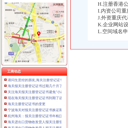
H.注册香港
I.内资公司
J.外资重庆
K.企业网站
海关报关注册登记证书
L.空间域名
报关企业注册登记许可
海关报关注册登记证书过期几个月了,办理换证需要哪些资料？急！！
中华共和国海关总署>报关企业注册登记
厦门海关：关于报关注册登记证书年检
外贸从业人员必知:海关单证丢了怎么办?_厦门威尼亚网络科技有限
天津海关关于报关企业更换注册登记证书的通知
报关注册登记证地址变更
工商动态
请问生意经的朋友,海关注册登记证书和报关注册登记证书是同一个么
海关报关注册登记证书过期几个月了,办理换证需要哪些资料？急！！
关注海关报关注册登记证书避免“小疏忽”带来通关不畅_新闻_南海网
现在海关报关注册登记证书到期了还要换证吗_政务咨询_浙江电子口岸
海关注册登记证书的变更
宁波海关对报关注册登记证书换证期限的规定-customhy的日志-网易
杭州海关：报关注册登记证书年检[]-报关员通关指南--育路报关
海关进出口货物收发货人报关注册登记证书-报关员通关指南--育路报关
海关进出口货物收发货人报关注册登记证书-外贸单证-福步外贸论坛