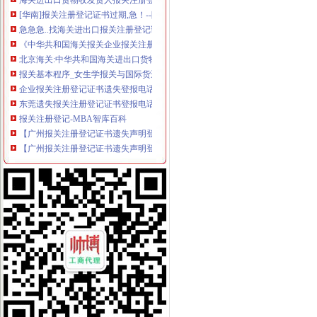
[华南]报关注册登记证书过期,急！--阿里巴巴外贸圈外贸论坛
急急急..找海关进出口报关注册登记证的失主_惊驾图文广告_新浪博客
《中华共和国海关报关企业报关注册登记证书》有效期限为_____
北京海关:中华共和国海关进出口货物收发货人报关注册登记证书
报关基本程序_女生学报关与国际货运_海关报关注册登记证书_
企业报关注册登记证书遗失登报电话_志趣网
东莞遗失报关注册登记证书登报电话-东莞日报分类广告部
报关注册登记-MBA智库百科
【广州报关注册登记证书遗失声明登报费用】价格,
【广州报关注册登记证书遗失声明登报公司】价格,
及时更换注册登记证
报关注册登记_互动百科
观典防务：关于获得海关报关单位注册登记证书的公告_观典防务（
请教关于进出口货物收发货人报关注册登记证书_烟台网上民声_胶东在
海关报关单位注册登记证书|资质荣誉|公司介绍|洛博塔重工机械设备
报关员辅导重点提炼：报关企业注册登记-报关员资格-无忧考网
办理海关注册登记、变更、注销等所需材料
进出口货物收发货人报关注册登记证书逾期怎么办?-知乎
报关企业注册登记许可
如何办理海关报关注册登记？【上海聚儒吧】_百度贴吧
中华共和国海关报关单位注册登记证书-莆田市德明机械制造有限
报关单位的注册登记-律快车报关商检