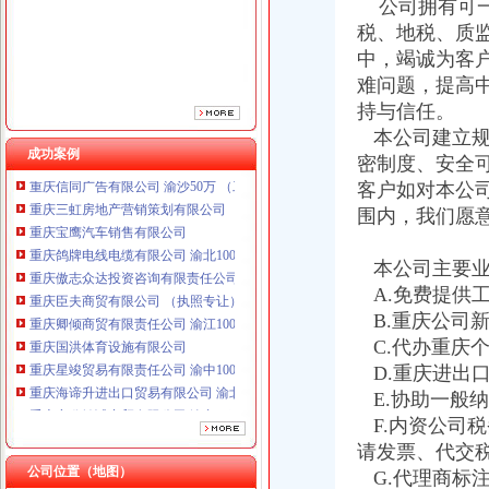
公司拥有可一
重庆傲志众达投资咨询有限责任公司 渝九1000万 （增资）
税、地税、质
重庆臣夫商贸有限公司 （执照专让）
重庆卿倾商贸有限责任公司 渝江100万 （工商注册）
中，竭诚为客
重庆国洪体育设施有限公司
难问题，提高
重庆星竣贸易有限责任公司 渝中100万 （进出口权）
持与信任。
重庆海谛升进出口贸易有限公司 渝北100万 （进出口权）
本公司建立规
重庆奕欣锦诚商贸有限公司 渝九50万 （工商注册）
成功案例
密制度、安全
重庆信同广告有限公司 渝沙50万 （工商注册）
客户如对本公
重庆三虹房地产营销策划有限公司
围内，我们愿
重庆宝鹰汽车销售有限公司
重庆鸽牌电线电缆有限公司 渝北10010万 (进出口权)
重庆傲志众达投资咨询有限责任公司 渝九1000万 （增资）
本公司主要业
重庆臣夫商贸有限公司 （执照专让）
A.免费提供
重庆卿倾商贸有限责任公司 渝江100万 （工商注册）
B.重庆公司
重庆国洪体育设施有限公司
C.代办重庆
重庆星竣贸易有限责任公司 渝中100万 （进出口权）
D.重庆进出
重庆海谛升进出口贸易有限公司 渝北100万 （进出口权）
E.协助一般
重庆奕欣锦诚商贸有限公司 渝九50万 （工商注册）
重庆信同广告有限公司 渝沙50万 （工商注册）
F.内资公司
重庆三虹房地产营销策划有限公司
请发票、代交
重庆宝鹰汽车销售有限公司
公司位置（地图）
G.代理商标