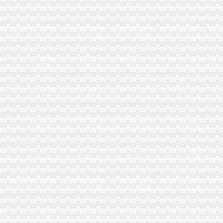
报关注册登记_互动百科
观典防务：关于获得海关报关单位注册登记证书的公告_观典防务（
请教关于进出口货物收发货人报关注册登记证书_烟台网上民声_胶东在
海关报关单位注册登记证书|资质荣誉|公司介绍|洛博塔重工机械设备
报关员辅导重点提炼：报关企业注册登记-报关员资格-无忧考网
办理海关注册登记、变更、注销等所需材料
进出口货物收发货人报关注册登记证书逾期怎么办?-知乎
报关企业注册登记许可
如何办理海关报关注册登记？【上海聚儒吧】_百度贴吧
中华共和国海关报关单位注册登记证书-莆田市德明机械制造有限
报关单位的注册登记-律快车报关商检
报关企业报关注册登记证书业务申请书（办事指南）_中华文本库
企业五证合一税务登记证后报关单位注册登记证书需要变更吗-91股票
海关报关单位注册登记证办理流程.doc-企业文件分享|开普云网盘-
(单选)报关企业报关注册登记证书和进出口收发货…-华陌网
生活小百科：海关进出口货物收发货人报关注册登记证变更人代表
中国共和国海关报关单位注册登记证书-资质荣誉-河北北光环
中华共和国海关报关单位注册登记证书-企业资质-成都利方路桥工
什么是报关单位？报关单位的注册登记-律快车报关商检
代理注册进出口货物收发货人报关注册登记证书-上海58同城
这是考报关员的考题,报关企业报关注册登记证书和进出口收发货人-
报关企业注册登记