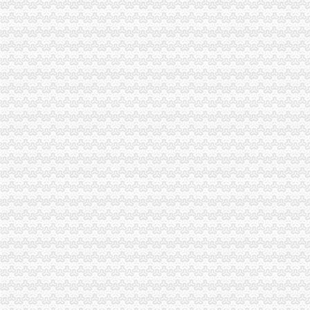
报关注册登记证地址变更
请问生意经的朋友,海关注册登记证书和报关注册登记证书是同一个么
海关报关注册登记证书过期几个月了,办理换证需要哪些资料？急！！
关注海关报关注册登记证书避免“小疏忽”带来通关不畅_新闻_南海网
现在海关报关注册登记证书到期了还要换证吗_政务咨询_浙江电子口岸
海关注册登记证书的变更
宁波海关对报关注册登记证书换证期限的规定-customhy的日志-网易
杭州海关：报关注册登记证书年检[]-报关员通关指南--育路报关
海关进出口货物收发货人报关注册登记证书-报关员通关指南--育路报关
海关进出口货物收发货人报关注册登记证书-外贸单证-福步外贸论坛
[华南]报关注册登记证书过期,急！--阿里巴巴外贸圈外贸论坛
急急急..找海关进出口报关注册登记证的失主_惊驾图文广告_新浪博客
《中华共和国海关报关企业报关注册登记证书》有效期限为_____
北京海关:中华共和国海关进出口货物收发货人报关注册登记证书
报关基本程序_女生学报关与国际货运_海关报关注册登记证书_
企业报关注册登记证书遗失登报电话_志趣网
东莞遗失报关注册登记证书登报电话-东莞日报分类广告部
报关注册登记-MBA智库百科
【广州报关注册登记证书遗失声明登报费用】价格,
【广州报关注册登记证书遗失声明登报公司】价格,
及时更换注册登记证