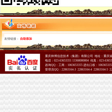
报关企业报关注册登记证书业务申请书（办事指南）_中华文本库
企业五证合一税务登记证后报关单位注册登记证书需要变更吗-91股票
海关报关单位注册登记证办理流程.doc-企业文件分享|开普云网盘-
(单选)报关企业报关注册登记证书和进出口收发货…-华陌网
生活小百科：海关进出口货物收发货人报关注册登记证变更人代表
中国共和国海关报关单位注册登记证书-资质荣誉-河北北光环
中华共和国海关报关单位注册登记证书-企业资质-成都利方路桥工
友情链接：
自助添加
什么是报关单位？报关单位的注册登记-律快车报关商检
代理注册进出口货物收发货人报关注册登记证书-上海58同城
这是考报关员的考题,报关企业报关注册登记证书和进出口收发货人-
重庆帅博信息技术（集团）有限公司 地址：重庆渝
报关企业注册登记
电话：023-63653351 13368080804 传真：023-6365
海关提醒：进出口企业报关前别忘注册登记
咨询QQ：工商：1063653355 进出口权：1063653355
【代办进出口货物收发货人报关注册登记证书,人卡,操作员卡】
受理员QQ：22863164-3 22863164-4 22863164-5 228
报关企业注册登记许可延续-MBA智库文档
海关报关注册登记证书
报关企业注册登记许可
海关报关注册登记证书过期几个月了,办理换证需要哪些资料？急！！
中华共和国海关总署>报关企业注册登记
厦门海关：关于报关注册登记证书年检
外贸从业人员必知:海关单证丢了怎么办?_厦门威尼亚网络科技有限
天津海关关于报关企业更换注册登记证书的通知