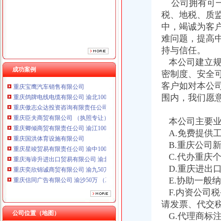
公司拥有可一
重庆卿倾商贸有限责任公司 渝江100万 （工商注册）
税、地税、质
重庆国洪体育设施有限公司
中，竭诚为客
重庆星竣贸易有限责任公司 渝中100万 （进出口权）
重庆海谛升进出口贸易有限公司 渝北100万 （进出口权）
难问题，提高
重庆奕欣锦诚商贸有限公司 渝九50万 （工商注册）
持与信任。
重庆信同广告有限公司 渝沙50万 （工商注册）
本公司建立规
重庆三虹房地产营销策划有限公司
成功案例
密制度、安全
重庆宝鹰汽车销售有限公司
客户如对本公
重庆鸽牌电线电缆有限公司 渝北10010万 (进出口权)
围内，我们愿
重庆傲志众达投资咨询有限责任公司 渝九1000万 （增资）
重庆臣夫商贸有限公司 （执照专让）
重庆卿倾商贸有限责任公司 渝江100万 （工商注册）
本公司主要业
重庆国洪体育设施有限公司
A.免费提供
重庆星竣贸易有限责任公司 渝中100万 （进出口权）
B.重庆公司
重庆海谛升进出口贸易有限公司 渝北100万 （进出口权）
C.代办重庆
重庆奕欣锦诚商贸有限公司 渝九50万 （工商注册）
D.重庆进出
重庆信同广告有限公司 渝沙50万 （工商注册）
E.协助一般
重庆三虹房地产营销策划有限公司
F.内资公司
重庆宝鹰汽车销售有限公司
请发票、代交
公司位置（地图）
G.代理商标