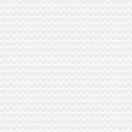
海关报关注册登记证书过期几个月了,办理换证需要哪些资料？急！！
关注海关报关注册登记证书避免“小疏忽”带来通关不畅_新闻_南海网
现在海关报关注册登记证书到期了还要换证吗_政务咨询_浙江电子口岸
海关注册登记证书的变更
宁波海关对报关注册登记证书换证期限的规定-customhy的日志-网易
杭州海关：报关注册登记证书年检[]-报关员通关指南--育路报关
海关进出口货物收发货人报关注册登记证书-报关员通关指南--育路报关
海关进出口货物收发货人报关注册登记证书-外贸单证-福步外贸论坛
[华南]报关注册登记证书过期,急！--阿里巴巴外贸圈外贸论坛
急急急..找海关进出口报关注册登记证的失主_惊驾图文广告_新浪博客
《中华共和国海关报关企业报关注册登记证书》有效期限为_____
北京海关:中华共和国海关进出口货物收发货人报关注册登记证书
报关基本程序_女生学报关与国际货运_海关报关注册登记证书_
企业报关注册登记证书遗失登报电话_志趣网
东莞遗失报关注册登记证书登报电话-东莞日报分类广告部
报关注册登记-MBA智库百科
【广州报关注册登记证书遗失声明登报费用】价格,
【广州报关注册登记证书遗失声明登报公司】价格,
及时更换注册登记证
报关注册登记_互动百科
观典防务：关于获得海关报关单位注册登记证书的公告_观典防务（