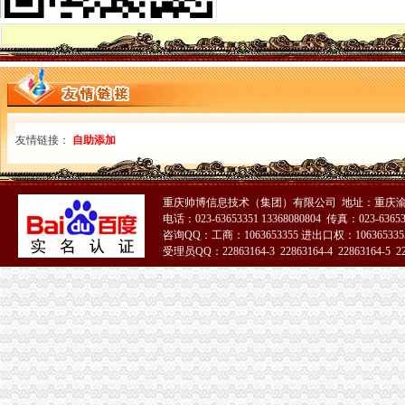
企业五证合一税务登记证后报关单位注册登记证书需要变更吗-91股票
海关报关单位注册登记证办理流程.doc-企业文件分享|开普云网盘-
(单选)报关企业报关注册登记证书和进出口收发货…-华陌网
生活小百科：海关进出口货物收发货人报关注册登记证变更人代表
中国共和国海关报关单位注册登记证书-资质荣誉-河北北光环
中华共和国海关报关单位注册登记证书-企业资质-成都利方路桥工
什么是报关单位？报关单位的注册登记-律快车报关商检
代理注册进出口货物收发货人报关注册登记证书-上海58同城
友情链接：
自助添加
这是考报关员的考题,报关企业报关注册登记证书和进出口收发货人-
报关企业注册登记
海关提醒：进出口企业报关前别忘注册登记
重庆帅博信息技术（集团）有限公司 地址：重庆渝
【代办进出口货物收发货人报关注册登记证书,人卡,操作员卡】
电话：023-63653351 13368080804 传真：023-6365
报关企业注册登记许可延续-MBA智库文档
咨询QQ：工商：1063653355 进出口权：1063653355
海关报关注册登记证书
受理员QQ：22863164-3 22863164-4 22863164-5 228
【青关动态】海关报关企业注册登记提速的“密”-搜狐
宁波海关对报关注册登记证书换证期限的规定-customhy的日志-网易
中华共和国海关总署>报关企业注册登记
厦门海关：关于报关注册登记证书年检
外贸从业人员必知:海关单证丢了怎么办?_厦门威尼亚网络科技有限
天津海关关于报关企业更换注册登记证书的通知
报关注册登记证地址变更
请问生意经的朋友,海关注册登记证书和报关注册登记证书是同一个么