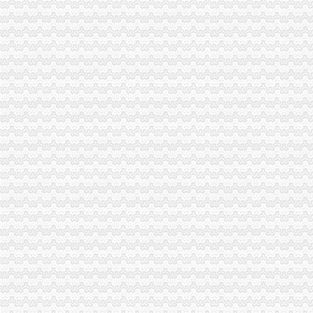
请教关于进出口货物收发货人报关注册登记证书_烟台网上民声_胶东在
海关报关单位注册登记证书|资质荣誉|公司介绍|洛博塔重工机械设备
报关员辅导重点提炼：报关企业注册登记-报关员资格-无忧考网
办理海关注册登记、变更、注销等所需材料
进出口货物收发货人报关注册登记证书逾期怎么办?-知乎
报关企业注册登记许可
如何办理海关报关注册登记？【上海聚儒吧】_百度贴吧
中华共和国海关报关单位注册登记证书-莆田市德明机械制造有限
报关单位的注册登记-律快车报关商检
报关企业报关注册登记证书业务申请书（办事指南）_中华文本库
企业五证合一税务登记证后报关单位注册登记证书需要变更吗-91股票
海关报关单位注册登记证办理流程.doc-企业文件分享|开普云网盘-
(单选)报关企业报关注册登记证书和进出口收发货…-华陌网
生活小百科：海关进出口货物收发货人报关注册登记证变更人代表
中国共和国海关报关单位注册登记证书-资质荣誉-河北北光环
中华共和国海关报关单位注册登记证书-企业资质-成都利方路桥工
什么是报关单位？报关单位的注册登记-律快车报关商检
代理注册进出口货物收发货人报关注册登记证书-上海58同城
这是考报关员的考题,报关企业报关注册登记证书和进出口收发货人-
报关企业注册登记
海关提醒：进出口企业报关前别忘注册登记