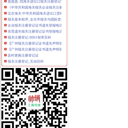
《中华共和国海关报关企业报关注册登记证书》有效期限为_____
北京海关:中华共和国海关进出口货物收发货人报关注册登记证书
报关基本程序_女生学报关与国际货运_海关报关注册登记证书_
企业报关注册登记证书遗失登报电话_志趣网
东莞遗失报关注册登记证书登报电话-东莞日报分类广告部
报关注册登记-MBA智库百科
【广州报关注册登记证书遗失声明登报费用】价格,
【广州报关注册登记证书遗失声明登报公司】价格,
及时更换注册登记证
报关注册登记_互动百科
观典防务：关于获得海关报关单位注册登记证书的公告_观典防务（
请教关于进出口货物收发货人报关注册登记证书_烟台网上民声_胶东在
海关报关单位注册登记证书|资质荣誉|公司介绍|洛博塔重工机械设备
报关员辅导重点提炼：报关企业注册登记-报关员资格-无忧考网
办理海关注册登记、变更、注销等所需材料
进出口货物收发货人报关注册登记证书逾期怎么办?-知乎
报关企业注册登记许可
如何办理海关报关注册登记？【上海聚儒吧】_百度贴吧
中华共和国海关报关单位注册登记证书-莆田市德明机械制造有限
报关单位的注册登记-律快车报关商检
报关企业报关注册登记证书业务申请书（办事指南）_中华文本库