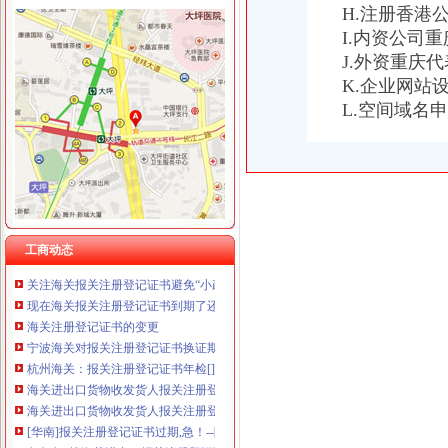
H.注册香港
I.内资公司
海关报关注册登记证书
J.外资重庆
【青关动态】海关报关企业注册登记提速的“密”-搜狐
K.企业网站
宁波海关对报关注册登记证书换证期限的规定-customhy的日志-网易
L.空间域名
中华共和国海关总署>报关企业注册登记
厦门海关：关于报关注册登记证书年检
外贸从业人员必知:海关单证丢了怎么办?_厦门威尼亚网络科技有限
天津海关关于报关企业更换注册登记证书的通知
报关注册登记证地址变更
请问生意经的朋友,海关注册登记证书和报关注册登记证书是同一个么
海关报关注册登记证书过期几个月了,办理换证需要哪些资料？急！！
工商动态
关注海关报关注册登记证书避免“小疏忽”带来通关不畅_新闻_南海网
现在海关报关注册登记证书到期了还要换证吗_政务咨询_浙江电子口岸
海关注册登记证书的变更
宁波海关对报关注册登记证书换证期限的规定-customhy的日志-网易
杭州海关：报关注册登记证书年检[]-报关员通关指南--育路报关
海关进出口货物收发货人报关注册登记证书-报关员通关指南--育路报关
海关进出口货物收发货人报关注册登记证书-外贸单证-福步外贸论坛
[华南]报关注册登记证书过期,急！--阿里巴巴外贸圈外贸论坛
急急急..找海关进出口报关注册登记证的失主_惊驾图文广告_新浪博客