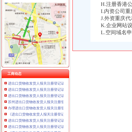
H.注册香港
I.内资公司
J.外资重庆
K.企业网站
进出口货物收发货人报关注册登记证书
L.空间域名
上海市密码管理局
遵义进出口报关：遵义市海关进出口备案办理具体有哪些要求专业代办
进出口货物收发货人报关注册登记证书办理换证需要哪些材料？
进出口货物收发货人报关注册登记证过期补办需要提供哪些材料?谢谢
进出口货物收发货人报关注册登记证书
进出口货物收发货人报关注册登记证书_政务咨询_浙江电子口岸
[企业问道]进出口货物收发货人报关注册登记证书过期怎么办？_百度知
工商动态
进出口货物收发货人报关注册登记证书-锦程国际物流
进出口货物收发货人报关注册登记证书注销登记如何办理
进出口货物收发货人报关注册登记证的变更-通关监管海关业务咨询-
苏州进出口货物收发货人报关注册登记证书_中国贸易网
办理进出口货物收发货人报关注册登记证书,需要备齐如下资料_办理
《进出口货物收发货人报关注册登记证书》丢失该怎么办？_已解决-
进出口货物收发货人报关注册登记证书现在还需要年审吗（页1）-报
进出口货物收发货人报关注册登记证书的换证如何办理_已解决-阿里
《进出口货物收发货人报关注册登…-海关百问