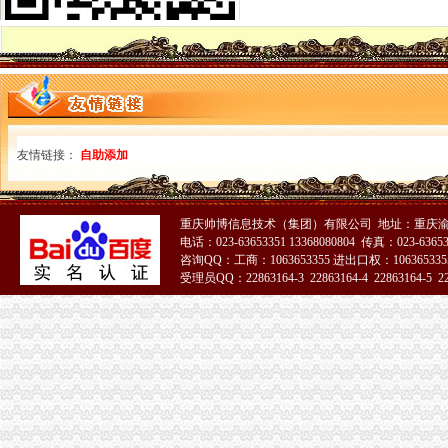
自贸试验区进出口货物收发货人报关注册登记-信息服务-番禺社区网
进出口货物收发货人（一般进出口企业）注册登记变更、换证和注销_
进出口货物收发货人报关注册登记须知-经验分享-中国物流人论坛锦
进出口货物收发货人海关注册登记证变更所需材料
进出口货物收发货人报关注册登记须知-经验分享-中国物流人论坛锦
进出口货物收发货人注册登记的相关知识有哪些-律知识|华律网（
进出口货物收发货人报关注册登记须知|进口报关百科|诺金报关咨询热
进出口货物收发货人换证
友情链接：
自助添加
进出口货物收发货人（一般进出口企业）注册登记变更、换证和注销-
进出口货物收发货人（一般进出口企业）注册登记泛珠三角合作信息网
进出口货物收发货人（一般进出口企业）注册登记变更、换证和注销-
重庆帅博信息技术（集团）有限公司 地址：重庆渝
进出口货物收发货人报关注册登记须知-资讯频道-中国物流交易中心
电话：023-63653351 13368080804 传真：023-6365
进出口货物收发货人（一般进出口企业）注册登记-报关员资格-无
咨询QQ：工商：1063653355 进出口权：1063653355
进出口货物收发货人注册登记须知
受理员QQ：22863164-3 22863164-4 22863164-5 228
进出口货物收发货人注销登记
进出口货物收发货人报关注册登记证书
上海市密码管理局
遵义进出口报关：遵义市海关进出口备案办理具体有哪些要求专业代办
进出口货物收发货人报关注册登记证书办理换证需要哪些材料？
进出口货物收发货人报关注册登记证过期补办需要提供哪些材料?谢谢
进出口货物收发货人报关注册登记证书
进出口货物收发货人报关注册登记证书_政务咨询_浙江电子口岸