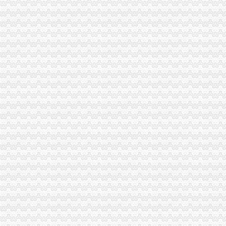
报关企业及进出口货物收发货人报关注册登记证书的有效期均为3年。-
进出口货物收发货人报关注册登记证书过期了,谁能告诉我相关咨询
上海如何办理进出口货物收发货人报关注册登记证书的地址变更_阿里
进出口货物收发货人报关注册登记…-海关百问
中华共和国【海关进出口货物收发货人报关注册登记证书】泉州花
进出口货物收发货人报关注册登记变更办事指南
人代表变更：更新《中华共和国海关进出口货物收发货人报关注
《进出口货物收发货人报关注册登记延续材料
办理“进出口货物收发货人报关注册登记申请”
进出口货物收发货人报关注册登记证书-河南驰蓝进出口贸易有限公司
自贸试验区进出口货物收发货人报关注册登记-信息服务-番禺社区网
进出口货物收发货人（一般进出口企业）注册登记变更、换证和注销_
进出口货物收发货人报关注册登记须知-经验分享-中国物流人论坛锦
进出口货物收发货人海关注册登记证变更所需材料
进出口货物收发货人报关注册登记须知-经验分享-中国物流人论坛锦
进出口货物收发货人注册登记的相关知识有哪些-律知识|华律网（
进出口货物收发货人报关注册登记须知|进口报关百科|诺金报关咨询热
进出口货物收发货人换证
进出口货物收发货人（一般进出口企业）注册登记变更、换证和注销-
进出口货物收发货人（一般进出口企业）注册登记泛珠三角合作信息网
进出口货物收发货人（一般进出口企业）注册登记变更、换证和注销-