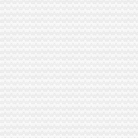
[企业问道]进出口货物收发货人报关注册登记证书过期怎么办？_百度知
进出口货物收发货人报关注册登记证书-锦程国际物流
进出口货物收发货人报关注册登记证书注销登记如何办理
进出口货物收发货人报关注册登记证的变更-通关监管海关业务咨询-
苏州进出口货物收发货人报关注册登记证书_中国贸易网
办理进出口货物收发货人报关注册登记证书,需要备齐如下资料_办理
《进出口货物收发货人报关注册登记证书》丢失该怎么办？_已解决-
进出口货物收发货人报关注册登记证书现在还需要年审吗（页1）-报
进出口货物收发货人报关注册登记证书的换证如何办理_已解决-阿里
《进出口货物收发货人报关注册登…-海关百问
苏州进出口货物收发货人报关注册登记证书_志趣网
进出口货物收发货人报关注册登记证进出口权申请-广州58同城
进出口货物收发货人报关注册登记证书_政务咨询_浙江电子口岸
《进出口货物收发货人报关注册登记证书》需要每年年检吗？-阿里巴
进出口货物收发货人报关注册登记证书-荣誉证书-昆山瑞腾精密自动化
进出口货物收发货人报关注册登记证书过期了如何换证_阿里问到底
进出口货物收发货人报关注册登记证过期如何处理_政务咨询_浙江电子
【企业管理类】《进出口货物收发货人报关注册登记证书》换证手续所
进出口货物收发货人报关注册登记证书、代表处注销-广州58同城
《中华共和国海关进出口货物收发货人报关注册登记证书》有效
报关企业报关注册登记证书和进出口货物收发货人报关注册登记证书的