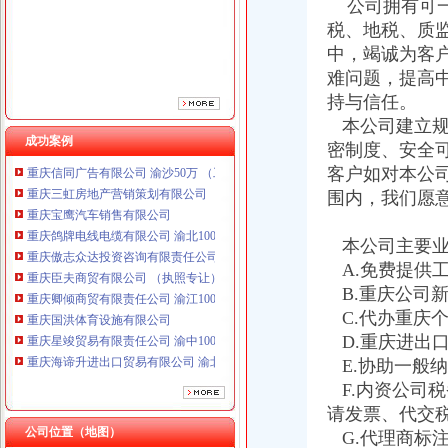
公司拥有可一
重庆傲志众达投资咨询有限责任公司 渝九1000万 （增资）
税、地税、质
重庆臣夫商贸有限公司 （执照专让）
中，竭诚为客
重庆卿倾商贸有限责任公司 渝江100万 （工商注册）
重庆国洪体育设施有限公司
难问题，提高
重庆星竣贸易有限责任公司 渝中100万 （进出口权）
持与信任。
重庆海谛升进出口贸易有限公司 渝北100万 （进出口权）
本公司建立规
重庆奕欣锦诚商贸有限公司 渝九50万 （工商注册）
成功案例
密制度、安全
重庆信同广告有限公司 渝沙50万 （工商注册）
客户如对本公
重庆三虹房地产营销策划有限公司
围内，我们愿
重庆宝鹰汽车销售有限公司
重庆鸽牌电线电缆有限公司 渝北10010万 (进出口权)
重庆傲志众达投资咨询有限责任公司 渝九1000万 （增资）
本公司主要业
重庆臣夫商贸有限公司 （执照专让）
A.免费提供
重庆卿倾商贸有限责任公司 渝江100万 （工商注册）
B.重庆公司
重庆国洪体育设施有限公司
C.代办重庆
重庆星竣贸易有限责任公司 渝中100万 （进出口权）
D.重庆进出
重庆海谛升进出口贸易有限公司 渝北100万 （进出口权）
E.协助一般
重庆奕欣锦诚商贸有限公司 渝九50万 （工商注册）
F.内资公司
重庆信同广告有限公司 渝沙50万 （工商注册）
重庆三虹房地产营销策划有限公司
请发票、代交
重庆宝鹰汽车销售有限公司
公司位置（地图）
G.代理商标