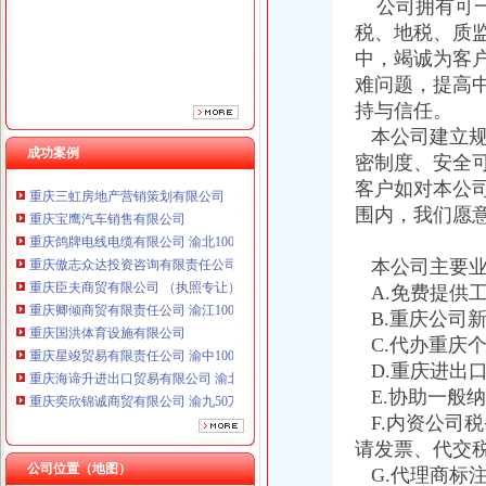
公司拥有可一
重庆臣夫商贸有限公司 （执照专让）
税、地税、质
重庆卿倾商贸有限责任公司 渝江100万 （工商注册）
中，竭诚为客
重庆国洪体育设施有限公司
难问题，提高
重庆星竣贸易有限责任公司 渝中100万 （进出口权）
持与信任。
重庆海谛升进出口贸易有限公司 渝北100万 （进出口权）
重庆奕欣锦诚商贸有限公司 渝九50万 （工商注册）
本公司建立规
成功案例
重庆信同广告有限公司 渝沙50万 （工商注册）
密制度、安全
重庆三虹房地产营销策划有限公司
客户如对本公
重庆宝鹰汽车销售有限公司
围内，我们愿
重庆鸽牌电线电缆有限公司 渝北10010万 (进出口权)
重庆傲志众达投资咨询有限责任公司 渝九1000万 （增资）
本公司主要业
重庆臣夫商贸有限公司 （执照专让）
A.免费提供
重庆卿倾商贸有限责任公司 渝江100万 （工商注册）
重庆国洪体育设施有限公司
B.重庆公司
重庆星竣贸易有限责任公司 渝中100万 （进出口权）
C.代办重庆
重庆海谛升进出口贸易有限公司 渝北100万 （进出口权）
D.重庆进出
重庆奕欣锦诚商贸有限公司 渝九50万 （工商注册）
E.协助一般
重庆信同广告有限公司 渝沙50万 （工商注册）
F.内资公司
重庆三虹房地产营销策划有限公司
请发票、代交
重庆宝鹰汽车销售有限公司
公司位置（地图）
G.代理商标