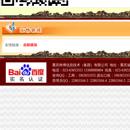
进出口货物收发货人（一般进出口企业）注册登记变更、换证和注销_
进出口货物收发货人报关注册登记须知-经验分享-中国物流人论坛锦
进出口货物收发货人海关注册登记证变更所需材料
进出口货物收发货人报关注册登记须知-经验分享-中国物流人论坛锦
进出口货物收发货人注册登记的相关知识有哪些-律知识|华律网（
进出口货物收发货人报关注册登记须知|进口报关百科|诺金报关咨询热
进出口货物收发货人换证
友情链接：
进出口货物收发货人（一般进出口企业）注册登记变更、换证和注销-
自助添加
进出口货物收发货人（一般进出口企业）注册登记泛珠三角合作信息网
进出口货物收发货人（一般进出口企业）注册登记变更、换证和注销-
进出口货物收发货人报关注册登记须知-资讯频道-中国物流交易中心
重庆帅博信息技术（集团）有限公司 地址：重庆渝
进出口货物收发货人（一般进出口企业）注册登记-报关员资格-无
电话：023-63653351 13368080804 传真：023-6365
进出口货物收发货人注册登记须知
咨询QQ：工商：1063653355 进出口权：1063653355
受理员QQ：22863164-3 22863164-4 22863164-5 228
进出口货物收发货人注销登记
进出口货物收发货人报关注册登记证书
苏州关务天空苏州区外企业送货园区综保区申请分送集报所需资料及流
进出口货物收发货人海关注册登记证变更所需材料
进出口货物收发货人报关注册登记证书办理换证需要哪些材料？
进出口货物收发货人报关注册登记证过期补办需要提供哪些材料?谢谢
进出口货物收发货人报关注册登记证书
进出口货物收发货人报关注册登记证书_政务咨询_浙江电子口岸