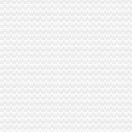
[企业问道]进出口货物收发货人报关注册登记证书过期怎么办？_百度知
进出口货物收发货人报关注册登记证书-锦程国际物流
进出口货物收发货人报关注册登记证书注销登记如何办理
进出口货物收发货人报关注册登记证的变更-通关监管海关业务咨询-
苏州进出口货物收发货人报关注册登记证书_中国贸易网
办理进出口货物收发货人报关注册登记证书,需要备齐如下资料_办理
《进出口货物收发货人报关注册登记证书》丢失该怎么办？_已解决-
进出口货物收发货人报关注册登记证书现在还需要年审吗（页1）-报
进出口货物收发货人报关注册登记证书的换证如何办理_已解决-阿里
《进出口货物收发货人报关注册登…-海关百问
苏州进出口货物收发货人报关注册登记证书_志趣网
进出口货物收发货人报关注册登记证进出口权申请-广州58同城
进出口货物收发货人报关注册登记证书_政务咨询_浙江电子口岸
《进出口货物收发货人报关注册登记证书》需要每年年检吗？-阿里巴
进出口货物收发货人报关注册登记证书-荣誉证书-昆山瑞腾精密自动化
进出口货物收发货人报关注册登记证书过期了如何换证_阿里问到底
进出口货物收发货人报关注册登记证过期如何处理_政务咨询_浙江电子
【企业管理类】《进出口货物收发货人报关注册登记证书》换证手续所
进出口货物收发货人报关注册登记证书、代表处注销-广州58同城
《中华共和国海关进出口货物收发货人报关注册登记证书》有效
报关企业报关注册登记证书和进出口货物收发货人报关注册登记证书的
报关企业及进出口货物收发货人报关注册登记证书的有效期均为3年。-