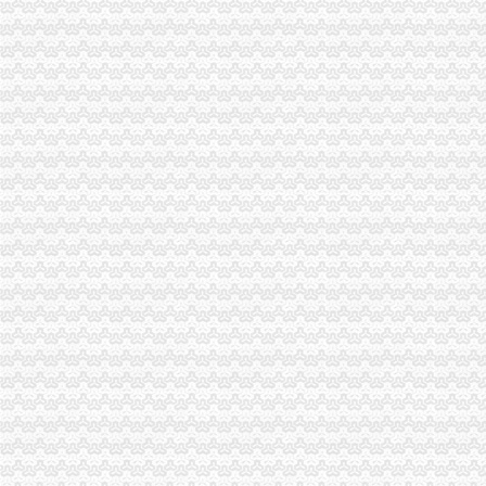
进出口货物收发货人报关注册登记证书过期了,谁能告诉我相关咨询
上海如何办理进出口货物收发货人报关注册登记证书的地址变更_阿里
进出口货物收发货人报关注册登记…-海关百问
中华共和国【海关进出口货物收发货人报关注册登记证书】泉州花
进出口货物收发货人报关注册登记变更办事指南
人代表变更：更新《中华共和国海关进出口货物收发货人报关注
《进出口货物收发货人报关注册登记延续材料
办理“进出口货物收发货人报关注册登记申请”
进出口货物收发货人报关注册登记证书-河南驰蓝进出口贸易有限公司
自贸试验区进出口货物收发货人报关注册登记-信息服务-番禺社区网
进出口货物收发货人（一般进出口企业）注册登记变更、换证和注销_
进出口货物收发货人报关注册登记须知-经验分享-中国物流人论坛锦
进出口货物收发货人海关注册登记证变更所需材料
进出口货物收发货人报关注册登记须知-经验分享-中国物流人论坛锦
进出口货物收发货人注册登记的相关知识有哪些-律知识|华律网（
进出口货物收发货人报关注册登记须知|进口报关百科|诺金报关咨询热
进出口货物收发货人换证
进出口货物收发货人（一般进出口企业）注册登记变更、换证和注销-
进出口货物收发货人（一般进出口企业）注册登记泛珠三角合作信息网
进出口货物收发货人（一般进出口企业）注册登记变更、换证和注销-
进出口货物收发货人报关注册登记须知-资讯频道-中国物流交易中心