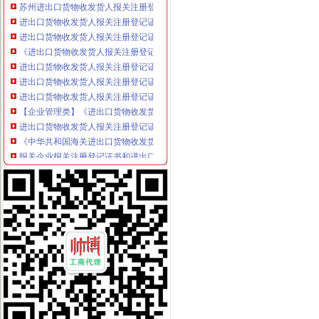
进出口货物收发货人报关注册登记证进出口权申请-广州58同城
进出口货物收发货人报关注册登记证书_政务咨询_浙江电子口岸
《进出口货物收发货人报关注册登记证书》需要每年年检吗？-阿里巴
进出口货物收发货人报关注册登记证书-荣誉证书-昆山瑞腾精密自动化
进出口货物收发货人报关注册登记证书过期了如何换证_阿里问到底
进出口货物收发货人报关注册登记证过期如何处理_政务咨询_浙江电子
【企业管理类】《进出口货物收发货人报关注册登记证书》换证手续所
进出口货物收发货人报关注册登记证书、代表处注销-广州58同城
《中华共和国海关进出口货物收发货人报关注册登记证书》有效
报关企业报关注册登记证书和进出口货物收发货人报关注册登记证书的
报关企业及进出口货物收发货人报关注册登记证书的有效期均为3年。-
进出口货物收发货人报关注册登记证书过期了,谁能告诉我相关咨询
上海如何办理进出口货物收发货人报关注册登记证书的地址变更_阿里
进出口货物收发货人报关注册登记…-海关百问
中华共和国【海关进出口货物收发货人报关注册登记证书】泉州花
进出口货物收发货人报关注册登记变更办事指南
人代表变更：更新《中华共和国海关进出口货物收发货人报关注
《进出口货物收发货人报关注册登记延续材料
办理“进出口货物收发货人报关注册登记申请”
进出口货物收发货人报关注册登记证书-河南驰蓝进出口贸易有限公司
自贸试验区进出口货物收发货人报关注册登记-信息服务-番禺社区网