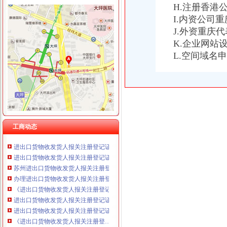
H.注册香港
I.内资公司
J.外资重庆
K.企业网站
进出口货物收发货人报关注册登记证书
苏州关务天空苏州区外企业送货园区综保区申请分送集报所需资料及流
L.空间域名
进出口货物收发货人海关注册登记证变更所需材料
进出口货物收发货人报关注册登记证书办理换证需要哪些材料？
进出口货物收发货人报关注册登记证过期补办需要提供哪些材料?谢谢
进出口货物收发货人报关注册登记证书
进出口货物收发货人报关注册登记证书_政务咨询_浙江电子口岸
[企业问道]进出口货物收发货人报关注册登记证书过期怎么办？_百度知
工商动态
进出口货物收发货人报关注册登记证书-锦程国际物流
进出口货物收发货人报关注册登记证书注销登记如何办理
进出口货物收发货人报关注册登记证的变更-通关监管海关业务咨询-
苏州进出口货物收发货人报关注册登记证书_中国贸易网
办理进出口货物收发货人报关注册登记证书,需要备齐如下资料_办理
《进出口货物收发货人报关注册登记证书》丢失该怎么办？_已解决-
进出口货物收发货人报关注册登记证书现在还需要年审吗（页1）-报
进出口货物收发货人报关注册登记证书的换证如何办理_已解决-阿里
《进出口货物收发货人报关注册登…-海关百问
苏州进出口货物收发货人报关注册登记证书_志趣网