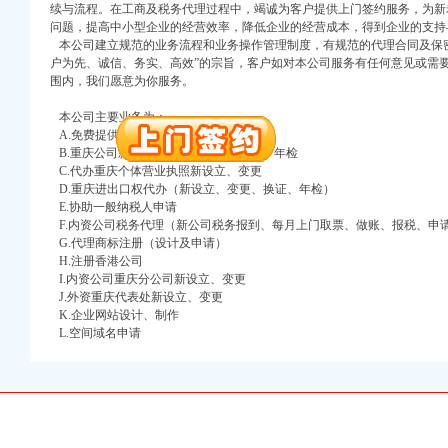
万 （增资）
续与流程。在工商及税务代理过程中，竭诚为客户提供上门签约服务，为新
问题，提高中小型企业的经营效率，降低企业的经营成本，得到企业的支持
本公司建立规范的业务流程和业务操作管理制度，有规范的代理合同及保密
注册）
户为先、诚信、务实、高效”的宗旨，客户如对本公司服务有任何意见或需
围内，我们愿意为你服务。
口权）
进出口权）
本公司主要业务为：
册）
A.免费提供工商及税务咨询服务
B.重庆公司新设立、变更、验资、增资、年检
C.代办重庆个体营业执照新设立、变更
D.重庆进出口权代办（新设立、变更、换证、年检）
E.协助一般纳税人申请
口权)
F.内资公司税务代理（新公司税务报到、每月上门取票、做账、报税、申
万 （增资）
G.代理商标注册（设计及申请）
H.注册香港公司
I.内资公司重庆分公司新设立、变更
注册）
J.外资重庆代表处新设立、变更
K.企业网站设计、制作
口权）
L.空间域名申请
进出口权）
册）