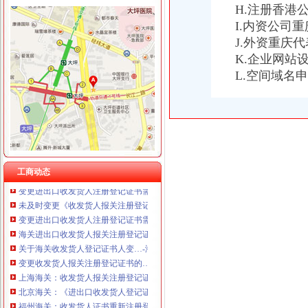
H.注册香港
I.内资公司
J.外资重庆
K.企业网站
海关收发货人登记证书
L.空间域名
变更收发货人报关注册登记证书的…-海关百问
海关办理进出口收发货人注册登记及换证所需的资料,2010年|,2010
企业的《中华共和国海关进出口货物收发货人报关注册登记证书》
我公司已经取得进出口收发货人报关登记证书,下一步在海关电子口
海关进出口货物收发货人登记证是什么啊？（页1）-外贸单证-福步
收发货人报关注册登记证书有效期过期怎么办？-咨询-中国海关律师网
海关收发货人注册登记证书是否是每年年检的？|轻纺外贸-绍兴E网论
工商动态
变更进出口收发货人注册登记证书需提交什么资料？-通关监管海关业
未及时变更《收发货人报关注册登记证书》海关也要处罚？-处罚
变更进出口收发货人注册登记证书需提交什么资料?_海关外贸咨询_
海关进出口收发货人报关注册登记证书过期怎么补办_政务咨询_浙江电
关于海关收发货人登记证书人变…-海关百问
变更收发货人报关注册登记证书的…-海关百问
上海海关：收发货人报关注册登记证书过期-报关员通关指南--育路报关
北京海关：《进出口收发货人登记证书》丢失-报关员网-吧
福州海关：收发货人证书重新注册登记