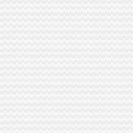
海关收发货人注册登记证书是否是每年年检的？|轻纺外贸-绍兴E网论
变更进出口收发货人注册登记证书需提交什么资料？-通关监管海关业
未及时变更《收发货人报关注册登记证书》海关也要处罚？-处罚
变更进出口收发货人注册登记证书需提交什么资料?_海关外贸咨询_
海关进出口收发货人报关注册登记证书过期怎么补办_政务咨询_浙江电
关于海关收发货人登记证书人变…-海关百问
变更收发货人报关注册登记证书的…-海关百问
上海海关：收发货人报关注册登记证书过期-报关员通关指南--育路报关
北京海关：《进出口收发货人登记证书》丢失-报关员网-吧
福州海关：收发货人证书重新注册登记
北京海关：《进出口收发货人登记证书》丢失-报关员通关指南--育路报
《海关进出口收发货人登记证书》到期换证_烟台网上民声_胶东在线
关于登记证书的发证机构,下列说错误的是（）。A.收发货人登记证
[置顶]进出口代理报关自理报关企业进出口收发货人办理海关注册登记
收发货人报关注册登记证书的遗失补办-通关监管海关业务咨询-通关
海关进出口货物收发货人报关注册登记证书逾期未年审_政务咨询_浙江
关于中华共和国海关进出口货物收发货人报关注册登记证书网上办
进出口收发货人报关注册登记证证书换证问题-阿里巴巴行业问答
变更海关收发货人登记刚办过分享给大家-外贸政策-福步外贸论坛
海关进出口货物收发货人报关注册登记证书有什么用？_已解决-阿里
海关进出口货物收发货人报关注册登记证书有什么用？_已解决-阿里