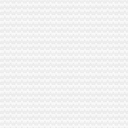
进出口收发货人报关注册登记证书注册信息变更须知
人代表变更更新中人华民共和国海关进出口货物收发货人报关注册登
收发货人备案登记表(即海关证书)变更所需资料及注意事项-hexin_
变更进出口收发货人注册登记证书需提交什么资料?-新海关外贸政
进出口收发货人注册登记变更
进出口货物收发货人应当在办理注册登记许可延期的同时办理换领进出
济南长增国际贸易有限公司海关进出口货物收发货人注册登记证书挂失
海关办理进出口收发货人注册登记及换证所需的资料,2010年|,2010
关于进出口收发货人年审的办理
2014三、办理海关《进出口货物收发货人》注册登记变更手续须知和相
进口红酒怎样做收发货人备案,标签备案代理-供应信息-环球经贸网
进出口收发货人注册登记
代办货物进出口权代办海关登记证多少钱-爱喇叭网
义乌外贸公司注册进出口收发货人注册登记【今日推荐网-金华工商/税
进出口收/发货人海关备案如何办理？提交哪些材料？
海口海关>办事服务>场景式服务>货物通关>进出口货物收发货人变
进出口收发货人报关注册注销须知-经验分享-中国物流人论坛锦程物
深圳进出口企业收发货人证书延期怎么做|诺金报关公司-11年经验深圳
电子口岸里的海关进出口收发货人年报怎么做|轻纺外贸-绍兴E网论坛
中华共和国海关进出口货物收发货人报关-深圳市恒鑫丰实业有限
我公司现已成功获批《海关进出口货物登记证书》_安徽环瑞电热器材
虎门港进口PET回收料海关报关规定|仓储报关_云同盟