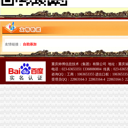
进出口收发货人注册登记
代办货物进出口权代办海关登记证多少钱-爱喇叭网
义乌外贸公司注册进出口收发货人注册登记【今日推荐网-金华工商/税
进出口收/发货人海关备案如何办理？提交哪些材料？
海口海关>办事服务>场景式服务>货物通关>进出口货物收发货人变
进出口收发货人报关注册注销须知-经验分享-中国物流人论坛锦程物
深圳进出口企业收发货人证书延期怎么做|诺金报关公司-11年经验深圳
友情链接：
自助添加
电子口岸里的海关进出口收发货人年报怎么做|轻纺外贸-绍兴E网论坛
中华共和国海关进出口货物收发货人报关-深圳市恒鑫丰实业有限
我公司现已成功获批《海关进出口货物登记证书》_安徽环瑞电热器材
重庆帅博信息技术（集团）有限公司 地址：重庆渝
虎门港进口PET回收料海关报关规定|仓储报关_云同盟
电话：023-63653351 13368080804 传真：023-6365
专业进出口权办理费用及流程详细说明-广州58同城
咨询QQ：工商：1063653355 进出口权：1063653355
河南自贸区进出口公司注册流程及进出口权办理指南_搜狐财经_搜狐网
受理员QQ：22863164-3 22863164-4 22863164-5 228
龙岗区海关登记证办理条件
海关收发货人登记证书
变更收发货人报关注册登记证书的…-海关百问
海关办理进出口收发货人注册登记及换证所需的资料,2010年|,2010
企业的《中华共和国海关进出口货物收发货人报关注册登记证书》
我公司已经取得进出口收发货人报关登记证书,下一步在海关电子口
海关进出口货物收发货人登记证是什么啊？（页1）-外贸单证-福步
收发货人报关注册登记证书有效期过期怎么办？-咨询-中国海关律师网