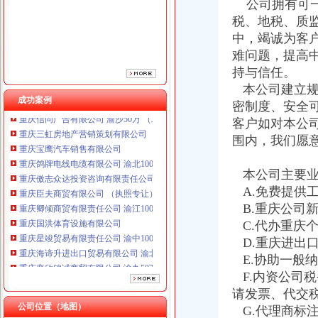
公司拥有可一
重庆傲志众达投资咨询有限责任公司 渝九1000万 （增资）
重庆臣夫商贸有限公司 （执照专让）
税、地税、质
重庆卿倾商贸有限责任公司 渝江100万 （工商注册）
中，竭诚为客
重庆国洪体育设施有限公司
难问题，提高
重庆星竣贸易有限责任公司 渝中100万 （进出口权）
持与信任。
重庆海谛升进出口贸易有限公司 渝北100万 （进出口权）
本公司建立规
重庆奕欣锦诚商贸有限公司 渝九50万 （工商注册）
成功案例
密制度、安全
重庆信同广告有限公司 渝沙50万 （工商注册）
客户如对本公
重庆三虹房地产营销策划有限公司
重庆宝鹰汽车销售有限公司
围内，我们愿
重庆鸽牌电线电缆有限公司 渝北10010万 (进出口权)
重庆傲志众达投资咨询有限责任公司 渝九1000万 （增资）
本公司主要业
重庆臣夫商贸有限公司 （执照专让）
A.免费提供
重庆卿倾商贸有限责任公司 渝江100万 （工商注册）
B.重庆公司
重庆国洪体育设施有限公司
C.代办重庆
重庆星竣贸易有限责任公司 渝中100万 （进出口权）
D.重庆进出
重庆海谛升进出口贸易有限公司 渝北100万 （进出口权）
重庆奕欣锦诚商贸有限公司 渝九50万 （工商注册）
E.协助一般
重庆信同广告有限公司 渝沙50万 （工商注册）
F.内资公司
重庆三虹房地产营销策划有限公司
请发票、代交
重庆宝鹰汽车销售有限公司
公司位置（地图）
G.代理商标