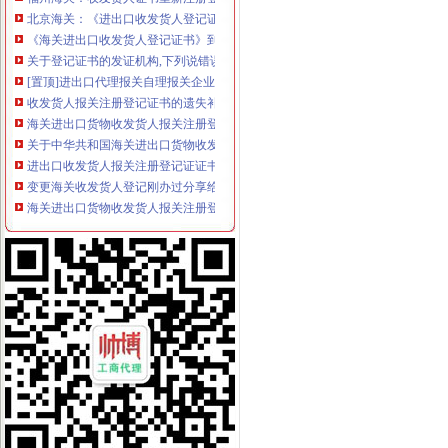
北京海关：《进出口收发货人登记证书》丢失-报关员通关指南--育路报
《海关进出口收发货人登记证书》到期换证_烟台网上民声_胶东在线
关于登记证书的发证机构,下列说错误的是（）。A.收发货人登记证
[置顶]进出口代理报关自理报关企业进出口收发货人办理海关注册登记
收发货人报关注册登记证书的遗失补办-通关监管海关业务咨询-通关
海关进出口货物收发货人报关注册登记证书逾期未年审_政务咨询_浙江
关于中华共和国海关进出口货物收发货人报关注册登记证书网上办
进出口收发货人报关注册登记证证书换证问题-阿里巴巴行业问答
变更海关收发货人登记刚办过分享给大家-外贸政策-福步外贸论坛
海关进出口货物收发货人报关注册登记证书有什么用？_已解决-阿里
海关进出口货物收发货人报关注册登记证书有什么用？_已解决-阿里
进出口收发货人报关注册登记证书注册信息变更须知
人代表变更更新中人华民共和国海关进出口货物收发货人报关注册登
收发货人备案登记表(即海关证书)变更所需资料及注意事项-hexin_
变更进出口收发货人注册登记证书需提交什么资料?-新海关外贸政
进出口收发货人注册登记变更
进出口货物收发货人应当在办理注册登记许可延期的同时办理换领进出
济南长增国际贸易有限公司海关进出口货物收发货人注册登记证书挂失
海关办理进出口收发货人注册登记及换证所需的资料,2010年|,2010
关于进出口收发货人年审的办理
2014三、办理海关《进出口货物收发货人》注册登记变更手续须知和相
进口红酒怎样做收发货人备案,标签备案代理-供应信息-环球经贸网