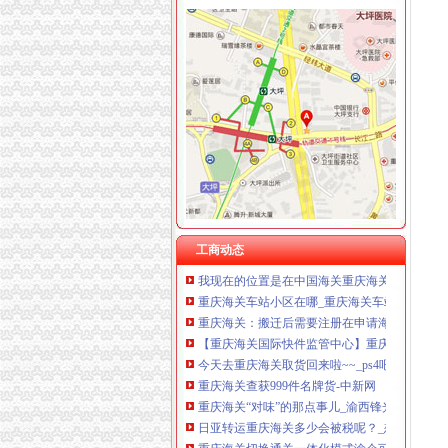
重庆海关在哪里
日淘包裹不幸被税,回忆一下我从重庆上清寺海
重庆GDP超过深圳将发生在哪一年?-知乎
重庆海关在哪_重庆海关怎么走_怎么去重庆海关
重庆海关-搜百科
重庆海关服务大厅页
【重庆海关】重庆海关电话,重庆海关地址_图
重庆海关在哪里哟-旅行专家-房天下问答
工商动态
我现在的位置是在中国海关重庆海关,过来看..-Ο
重庆海关车站小区在哪_重庆海关车站小区怎么
重庆海关：搬迁后需要注册在申请海关登记吗？-
【重庆海关国际快件监管中心】重庆海关国际快
今天去重庆海关取货回来啦~~_ps4吧_百度贴吧
重庆海关查获999件名牌货-中新网
重庆海关“对味”的那点事儿_渝西锋光V_新浪博
日亚转运重庆海关多少会被税呢？_想在日亚买
重庆海关切换通关一体化模式渝企可在全国任一