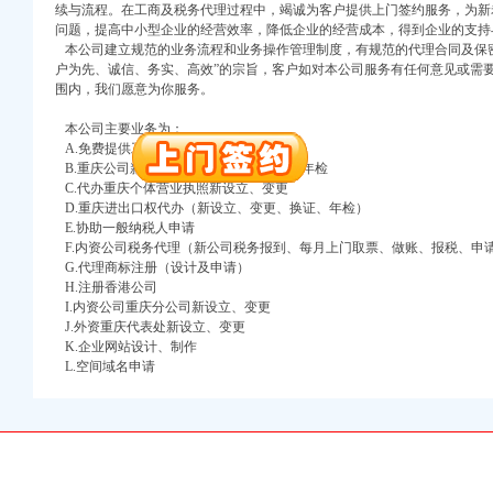
万 （增资）
续与流程。在工商及税务代理过程中，竭诚为客户提供上门签约服务，为新
问题，提高中小型企业的经营效率，降低企业的经营成本，得到企业的支持
本公司建立规范的业务流程和业务操作管理制度，有规范的代理合同及保密
注册）
户为先、诚信、务实、高效”的宗旨，客户如对本公司服务有任何意见或需
围内，我们愿意为你服务。
口权）
进出口权）
本公司主要业务为：
册）
A.免费提供工商及税务咨询服务
B.重庆公司新设立、变更、验资、增资、年检
C.代办重庆个体营业执照新设立、变更
D.重庆进出口权代办（新设立、变更、换证、年检）
E.协助一般纳税人申请
口权)
F.内资公司税务代理（新公司税务报到、每月上门取票、做账、报税、申
万 （增资）
G.代理商标注册（设计及申请）
H.注册香港公司
注册）
I.内资公司重庆分公司新设立、变更
J.外资重庆代表处新设立、变更
K.企业网站设计、制作
口权）
L.空间域名申请
进出口权）
册）