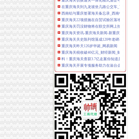
在重庆海关到九龙坡坐几路公交车_百度知道
西南铝与重庆签署海关备忘录_西南铝-中国建
重庆海关22项措施在自贸试验区落地生效-上游
重庆海关罚没财物将在联交所网上拍卖-联交所,114
重庆海关资讯-重庆海关新闻-新重庆海关信息|
重庆海关关史陈列馆落成120年老碑石成镇馆宝
重庆海关昨天120岁华诞_网易新闻
重庆海关税收破40亿元_财经新闻_财经_腾讯网
料！重庆海关查获3.7亿走案你知道是哪个项目
重庆海关开展专项服务助力在渝台企发展
重庆海关全力支持“一枢纽两高地”建设_房产资
重庆海关到加洲坐什么车到那里去_搜问问
料！重庆海关查获3.7亿走案你知道是哪个项目
重庆海关出口企业使用电子帐册通关时间缩至一
重庆海关罚没财物处置创互联网竞价模式-搜狐I
重庆海关与重庆台资企业协会签署合作备忘录
成都、重庆海关签署区域通关合作备忘录-中新
重庆海关查获数起快件走品案_中国江苏网
成都、重庆海关签署区域通关合作备忘录-财经
重庆海关：做好转型升级“加速器”-搜狐财经
重庆海关助力重庆开放经济发展_新闻_南海网
助力渝洽会重庆海关开通“绿通道”——网·重庆