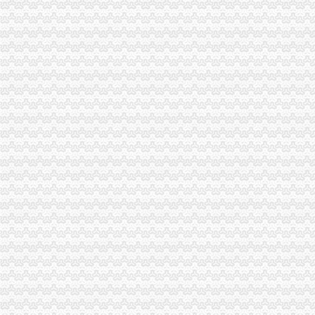
重庆海关2017年国考职位表_重庆海关2017年国家公务员职位表查
重庆海关缉局电话,重庆海关缉局电话多少_图吧电话查询
重庆海关网站网址-全关通信息网
重庆海关-外贸知识-香港瑞丰会计事务所
【携程攻略】重庆海关,重庆海关地址/电话/营业时间
有没有人知道重庆海关要多久放行啊_我从英国直邮回来的奶6罐_宝
监管中心】重庆海关国际快件（邮政）监管中心电话,重庆海关国际
重庆海关商检律咨询热线_重庆海关商检律师咨询电话-华律网（66
重庆海关：热线答疑近6万条--时政--网
重庆海关还是需要自提呀,专门电话通知的=-第2页-LGNexus5/D821
重庆海关热线备受关注接听电话超三万次_网易新闻
重庆海关网站
重庆海关联系方式_重庆二手市场_网优二手网
重庆海关迁至渝北松石支路--1--重庆新闻网
重庆海关：新注册公司备案流程[]-报关员通关指南--育路报关员
重庆海关公告2009年第8号
重庆海关总关2017新招聘信息_电话_地址-58企业名录
重庆海关缉局
重庆海关关于报关员报关业务岗位考核的通知
重庆海关附近快递员电话-快递100
重庆海关:邮寄手机需要交税吗_报关员资格_新浪博客