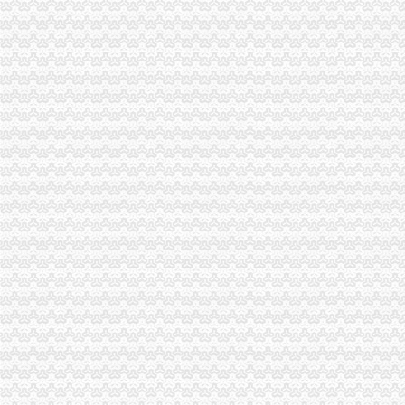
重庆海关缉局
求重庆海关查询电话7月海淘的奶,8月_美国海淘|日本海淘|澳大利亚
重庆海关驻涪陵办事处-搜百科
重庆市-重庆海关驻涪陵办事处-地图,公交,地址,电话
重庆海关便携式多功能一体机采购项目结果公告
重庆海关对面点评,海关对面地址_电话_人均消费,重庆餐厅-蚂蜂窝
重庆海关迁至渝北松石支路_新闻中心_新浪网
重庆海关对面点评,海关对面地址_电话_人均消费,重庆餐厅-蚂蜂窝
重庆海关开通“通关110”
重庆海关次发布外贸企业＂红榜＂-地方商务之窗
重庆海关招待所
今年上半年重庆海关ECFA货物通关西部第一-中新网
【重庆海关2016暂缓拟录用人名单】-环球网校
今年上半年重庆海关ECFA货物通关西部第一_网易新闻
今年上半年重庆海关ECFA货物通关西部第一-搜狐新闻
重庆海关2009年征税逾42亿创历史新高_新闻_腾讯网
重庆海关新办公大楼怎么去_搜问问
重庆海关
网络版重庆专电：重庆海关次查货进境用洋垃圾
有没有重庆海关的！有没有人收过这种短信我要哭了
重庆海关缉局_地图_公交路线查询