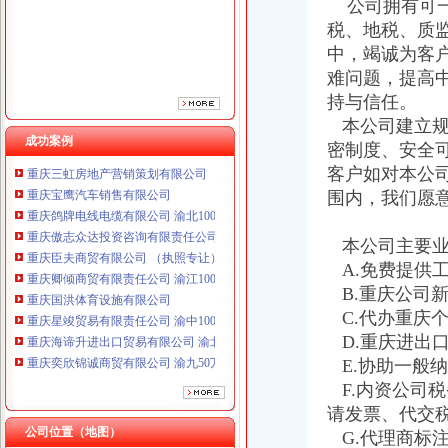
公司拥有可一
重庆臣夫商贸有限公司 （执照专让）
税、地税、质
重庆卿倾商贸有限责任公司 渝江100万 （工商注册）
中，竭诚为客
重庆国洪体育设施有限公司
重庆星竣贸易有限责任公司 渝中100万 （进出口权）
难问题，提高
重庆海谛升进出口贸易有限公司 渝北100万 （进出口权）
持与信任。
重庆奕欣锦诚商贸有限公司 渝九50万 （工商注册）
本公司建立规
重庆信同广告有限公司 渝沙50万 （工商注册）
成功案例
密制度、安全
重庆三虹房地产营销策划有限公司
客户如对本公
重庆宝鹰汽车销售有限公司
围内，我们愿
重庆鸽牌电线电缆有限公司 渝北10010万 (进出口权)
重庆傲志众达投资咨询有限责任公司 渝九1000万 （增资）
重庆臣夫商贸有限公司 （执照专让）
本公司主要业
重庆卿倾商贸有限责任公司 渝江100万 （工商注册）
A.免费提供
重庆国洪体育设施有限公司
B.重庆公司
重庆星竣贸易有限责任公司 渝中100万 （进出口权）
C.代办重庆
重庆海谛升进出口贸易有限公司 渝北100万 （进出口权）
D.重庆进出
重庆奕欣锦诚商贸有限公司 渝九50万 （工商注册）
E.协助一般
重庆信同广告有限公司 渝沙50万 （工商注册）
F.内资公司
重庆三虹房地产营销策划有限公司
重庆宝鹰汽车销售有限公司
请发票、代交
公司位置（地图）
G.代理商标