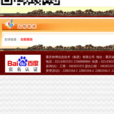
重庆海关招待所
今年上半年重庆海关ECFA货物通关西部第一-中新网
【重庆海关2016暂缓拟录用人名单】-环球网校
今年上半年重庆海关ECFA货物通关西部第一_网易新闻
今年上半年重庆海关ECFA货物通关西部第一-搜狐新闻
重庆海关2009年征税逾42亿创历史新高_新闻_腾讯网
重庆海关新办公大楼怎么去_搜问问
重庆海关
友情链接：
自助添加
网络版重庆专电：重庆海关次查货进境用洋垃圾
有没有重庆海关的！有没有人收过这种短信我要哭了
重庆海关缉局_地图_公交路线查询
重庆帅博信息技术（集团）有限公司 地址：重庆渝
重庆海关
电话：023-63653351 13368080804 传真：023-6365
重庆海关：国外寄回的包裹[]-报关员海关公告--育路报关员网
咨询QQ：工商：1063653355 进出口权：1063653355
重庆海关关于2008年重庆海关驻涪陵办事处公开选调公务员面试公告
受理员QQ：22863164-3 22863164-4 22863164-5 228
重庆海关电话
今年上半年重庆海关ECFA货物通关西部第一-中新网
2015国考重庆海关暂缓录用公示-公务员复习辅导-文都网校
重庆海关
重庆海关电话,重庆海关电话多少_图吧电话查询
重庆海关>重庆海关
【重庆海关缉局】重庆海关缉局电话,重庆海关缉局地址_图吧
重庆海关联系电话、联系地址-全关通信息网