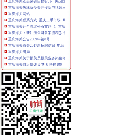
重庆海关热线备受关注接听电话超三万次_网易新闻
重庆海关网站
重庆海关联系方式_重庆二手市场_网优二手网
重庆海关迁至渝北松石支路--1--重庆新闻网
重庆海关：新注册公司备案流程[]-报关员通关指南--育路报关员
重庆海关公告2009年第8号
重庆海关总关2017新招聘信息_电话_地址-58企业名录
重庆海关缉局
重庆海关关于报关员报关业务岗位考核的通知
重庆海关附近快递员电话-快递100
重庆海关:邮寄手机需要交税吗_报关员资格_新浪博客
重庆海关缉局
求重庆海关查询电话7月海淘的奶,8月_美国海淘|日本海淘|澳大利亚
重庆海关驻涪陵办事处-搜百科
重庆市-重庆海关驻涪陵办事处-地图,公交,地址,电话
重庆海关便携式多功能一体机采购项目结果公告
重庆海关对面点评,海关对面地址_电话_人均消费,重庆餐厅-蚂蜂窝
重庆海关迁至渝北松石支路_新闻中心_新浪网
重庆海关对面点评,海关对面地址_电话_人均消费,重庆餐厅-蚂蜂窝
重庆海关开通“通关110”
重庆海关次发布外贸企业＂红榜＂-地方商务之窗