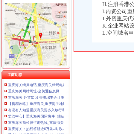
H.注册香港
I.内资公司
J.外资重庆
重庆海关电话
K.企业网站
今年上半年重庆海关ECFA货物通关西部第一-中新网
L.空间域名
2015国考重庆海关暂缓录用公示-公务员复习辅导-文都网校
重庆海关
重庆海关电话,重庆海关电话多少_图吧电话查询
重庆海关>重庆海关
【重庆海关缉局】重庆海关缉局电话,重庆海关缉局地址_图吧
重庆海关联系电话、联系地址-全关通信息网
重庆海关2017年国考职位表_重庆海关2017年国家公务员职位表查
工商动态
重庆海关缉局电话,重庆海关缉局电话多少_图吧电话查询
重庆海关网站网址-全关通信息网
重庆海关-外贸知识-香港瑞丰会计事务所
【携程攻略】重庆海关,重庆海关地址/电话/营业时间
有没有人知道重庆海关要多久放行啊_我从英国直邮回来的奶6罐_宝
监管中心】重庆海关国际快件（邮政）监管中心电话,重庆海关国际
重庆海关商检律咨询热线_重庆海关商检律师咨询电话-华律网（66
重庆海关：热线答疑近6万条--时政--网
重庆海关还是需要自提呀,专门电话通知的=-第2页-LGNexus5/D821