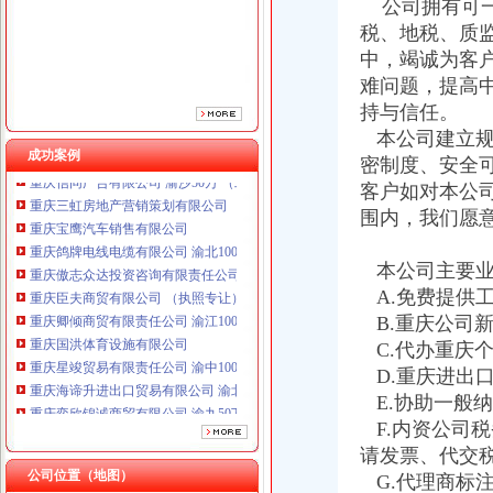
公司拥有可一
重庆臣夫商贸有限公司 （执照专让）
税、地税、质
重庆卿倾商贸有限责任公司 渝江100万 （工商注册）
中，竭诚为客
重庆国洪体育设施有限公司
难问题，提高
重庆星竣贸易有限责任公司 渝中100万 （进出口权）
持与信任。
重庆海谛升进出口贸易有限公司 渝北100万 （进出口权）
本公司建立规
重庆奕欣锦诚商贸有限公司 渝九50万 （工商注册）
成功案例
重庆信同广告有限公司 渝沙50万 （工商注册）
密制度、安全
重庆三虹房地产营销策划有限公司
客户如对本公
重庆宝鹰汽车销售有限公司
围内，我们愿
重庆鸽牌电线电缆有限公司 渝北10010万 (进出口权)
重庆傲志众达投资咨询有限责任公司 渝九1000万 （增资）
本公司主要业
重庆臣夫商贸有限公司 （执照专让）
A.免费提供
重庆卿倾商贸有限责任公司 渝江100万 （工商注册）
B.重庆公司
重庆国洪体育设施有限公司
重庆星竣贸易有限责任公司 渝中100万 （进出口权）
C.代办重庆
重庆海谛升进出口贸易有限公司 渝北100万 （进出口权）
D.重庆进出
重庆奕欣锦诚商贸有限公司 渝九50万 （工商注册）
E.协助一般
重庆信同广告有限公司 渝沙50万 （工商注册）
F.内资公司
重庆三虹房地产营销策划有限公司
请发票、代交
重庆宝鹰汽车销售有限公司
公司位置（地图）
G.代理商标