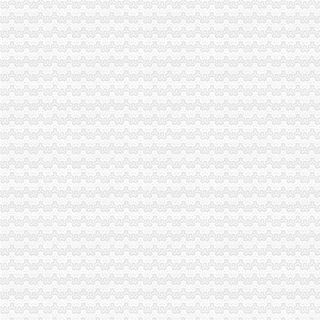
海关总署令第221号（《中华共和国海关报关单位注册登记管理规
中华共和国海关报关单位注册登记证书-牛樟芝片-福建欣利维健
中国海关报关单位注册登记证书-输送设备,环保设备,钢结构,盛运
申请海关临时报关单位注册登记流程-全关通信息网
中华共和国海关对报关单位注册登记管理规定_全文
（海关总署关于公布《中华共和国海关报关单位注册登记管理规
上海浦东海关关于换领新版报关单位注册登记证书的通知
报关单位注册登记办事指南
中华共和国海关报关单位注册登记管理规定_中华共和国海关
（海关总署关于公布《中华共和国海关报关单位注册登记管理规
报关单位申请注册登记
关于海关总署公布《中华共和国海关报关单位注册登记管理规定
2009年报关员辅导：报关单位注册登记[1]-报关员资格-无忧考网
深圳区报电子版-海关报关单位注册登记证书遗失声明_【
2011年报关员课堂：报关单位的注册登记-报关员资格-无忧考网
报关单位申请注册登记
第26号（海关总署关于公布《中华共和国海关报关单位注册登记
中华共和国海关对报关单位注册登记管理规定-规库-110网
关于对《中华共和国海关对报关单位注册登记管理规定》的公告-
中华共和国海关对报关单位注册登记管理规定_互动百科
关于《中华共和国海关对报关单位注册登记管理规定》的公告_财