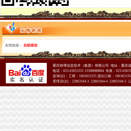
报关单位申请注册登记
关于海关总署公布《中华共和国海关报关单位注册登记管理规定
2009年报关员辅导：报关单位注册登记[1]-报关员资格-无忧考网
深圳区报电子版-海关报关单位注册登记证书遗失声明_【
2011年报关员课堂：报关单位的注册登记-报关员资格-无忧考网
报关单位申请注册登记
第26号（海关总署关于公布《中华共和国海关报关单位注册登记
友情链接：
自助添加
中华共和国海关对报关单位注册登记管理规定-规库-110网
关于对《中华共和国海关对报关单位注册登记管理规定》的公告-
中华共和国海关对报关单位注册登记管理规定_互动百科
关于《中华共和国海关对报关单位注册登记管理规定》的公告_财
重庆帅博信息技术（集团）有限公司 地址：重庆渝
报关注册登记证书年检,报关单位注册登记信息年度报告,注销报关注
电话：023-63653351 13368080804 传真：023-6365
咨询QQ：工商：1063653355 进出口权：1063653355
深圳海关关于自贸区报关企业注册登记改革相关事项的通告_中山市侨
受理员QQ：22863164-3 22863164-4 22863164-5 228
2012年报关员复习重要考点：报关单位注册登记（2）-报关员-环
海关报关单位注册登记证书
拱北海关:咨询报关企业注册登记证延续及换证_报关员资格_新浪
报关单位__POCO网（）_我的我的空间
海关报关单位注册登记证书_资质证书__浩爽制冷
苏州海关报关单位注册登记证书（2016.7.7）
本单位为进出口货物收发货人,《中华共和国海关报关单位注册登
常州海关报关单位注册登记证书（2016.5.5）