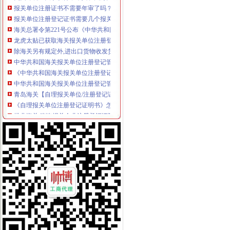
报关单位注册登记证书需要几个报关员-海南省政务服务中心
海关总署令第221号公布《中华共和国海关报关单位注册登记管理
龙虎太贴已获取海关报关单位注册登记证书_安徽龙涎中生物科
除海关另有规定外,进出口货物收发货人报关单位注册登记证书有效期
中华共和国海关报关单位注册登记管理规定.doc
《中华共和国海关报关单位注册登记管理规定2014》.doc
中华共和国海关报关单位注册登记管理规定（海关总署第221号令）
青岛海关【自理报关单位/注册登记证明书】-价格：18.0000元-se
《自理报关单位注册登记证明书》怎么换证。（深圳海关）_已解决-
拱北海关:咨询报关企业注册登记证延续及换证_报关员资格_新浪
自理报关单位注册登记证明书办理所需要的材料有哪些_已解决-阿里
海关总署令第221号（《中华共和国海关报关单位注册登记管理规
中华共和国海关报关单位注册登记证书-牛樟芝片-福建欣利维健
中国海关报关单位注册登记证书-输送设备,环保设备,钢结构,盛运
申请海关临时报关单位注册登记流程-全关通信息网
中华共和国海关对报关单位注册登记管理规定_全文
（海关总署关于公布《中华共和国海关报关单位注册登记管理规
上海浦东海关关于换领新版报关单位注册登记证书的通知
报关单位注册登记办事指南
中华共和国海关报关单位注册登记管理规定_中华共和国海关
（海关总署关于公布《中华共和国海关报关单位注册登记管理规