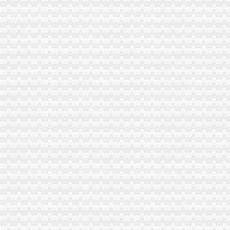
海关报关单位注册登记证书,五证合一了,还有地址变更_政务咨询_
报关单位注册登记证书长期有效？-通关监管海关业务咨询-通关咨询-
海关报关单位注册登记证书-荣誉证书-重庆通瑞过滤设备制造有限公司
北京海关：自理报关单位注册登记证明书[]-报关员通关指南--育
武汉海关：自理报关单位注册登记证是否还有效？
武汉海关：自理报关单位注册登记证是否还有效？-报关员通关指南--育
下列单位中,海关一般不予核发注册登记证书,仅出具临时报关单位
报关单位注册登记证书年检_政务咨询_浙江电子口岸
下列单位中,海关一般不予核发注册登记证书,仅出具临时报关单位注
奥美环境：关于获得中华共和国海关报关单位注册登记证书的公告
报关单位注册证书不需要年审了吗？-全关通信息网
报关单位注册登记证书需要几个报关员-海南省政务服务中心
海关总署令第221号公布《中华共和国海关报关单位注册登记管理
龙虎太贴已获取海关报关单位注册登记证书_安徽龙涎中生物科
除海关另有规定外,进出口货物收发货人报关单位注册登记证书有效期
中华共和国海关报关单位注册登记管理规定.doc
《中华共和国海关报关单位注册登记管理规定2014》.doc
中华共和国海关报关单位注册登记管理规定（海关总署第221号令）
青岛海关【自理报关单位/注册登记证明书】-价格：18.0000元-se
《自理报关单位注册登记证明书》怎么换证。（深圳海关）_已解决-
拱北海关:咨询报关企业注册登记证延续及换证_报关员资格_新浪
自理报关单位注册登记证明书办理所需要的材料有哪些_已解决-阿里