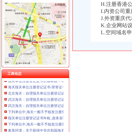
H.注册香港
I.内资公司
J.外资重庆
K.企业网站
海关报关单位注册登记证书
L.空间域名
拱北海关:咨询报关企业注册登记证延续及换证_报关员资格_新浪
报关单位__POCO网（）_我的我的空间
海关报关单位注册登记证书_资质证书__浩爽制冷
苏州海关报关单位注册登记证书（2016.7.7）
本单位为进出口货物收发货人,《中华共和国海关报关单位注册登
常州海关报关单位注册登记证书（2016.5.5）
海关报关单位注册登记证书,五证合一了,还有地址变更_政务咨询_
工商动态
报关单位注册登记证书长期有效？-通关监管海关业务咨询-通关咨询-
海关报关单位注册登记证书-荣誉证书-重庆通瑞过滤设备制造有限公司
北京海关：自理报关单位注册登记证明书[]-报关员通关指南--育
武汉海关：自理报关单位注册登记证是否还有效？
武汉海关：自理报关单位注册登记证是否还有效？-报关员通关指南--育
下列单位中,海关一般不予核发注册登记证书,仅出具临时报关单位
报关单位注册登记证书年检_政务咨询_浙江电子口岸
下列单位中,海关一般不予核发注册登记证书,仅出具临时报关单位注
奥美环境：关于获得中华共和国海关报关单位注册登记证书的公告
报关单位注册证书不需要年审了吗？-全关通信息网