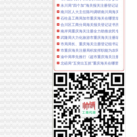
南川区人大主任陈均调研南川局海关报关登记
石柱县工商局加市重庆海关在哪里场监管为高
合川区工商分局海关报关登记证书开展食品批
南岸局重庆海关注册全力助推农民专业合作社
武隆局大力化旅游市重庆海关注册场监管成效
市局局长、重庆海关注册登记组书记波对学习
市重庆海关注册局积发挥职能为农民工办实事
渝中局率先推行《超市重庆海关注册食品安全
北碚局“五突出五抓”重庆海关在哪里扎实开展
荣昌局“三措施”海关报关登记证书做好犬只市
梁平局与渝中局共筑“两翼”重庆海关注册农户
永川局海关报关登记证书多举措化流通环节食
南川区机关事业单位“一讲二评三公示”重庆海
江津局重庆海关注册登记积加户外广告监管
九龙坡区五项措施整直港大道店招店牌成效明
全国工商双生市重庆海关在哪里场管理理论研
巴南区工商分局与山东省邹城市海关报关登记
沙坪坝局海关报关登记证书规范订单合同示范
璧山局大路所实施“一社一标”重庆海关注册商
江北局海关报关注册登记证书多措并举促进微
南岸局重庆海关注册全力推进企业联合征信工