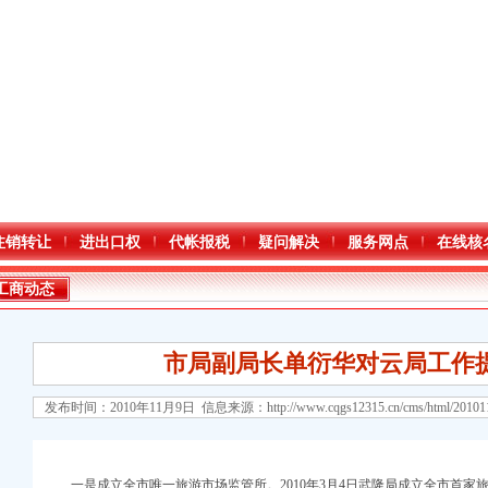
注销转让
进出口权
代帐报税
疑问解决
服务网点
在线核
工商动态
市局副局长单衍华对云局工作
发布时间：2010年11月9日 信息来源：
http://www.cqgs12315.cn/cms/html/2010
口权)
一是成立全市唯一旅游市场监管所。2010年3月4日武隆局成立全市首家
万 （增资）