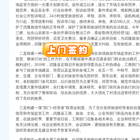
场监管方面的一次重大创新尝试。该所成立以来，提出了市场主体有照率、
规范率、食品安全率、行业自律率、投诉处理率、案件查处率、维权网点建设
注册）
社会公开投诉电话，24小时接受旅游投诉、举报、咨询、求助等。该机构
为11起，受理游客纠纷、投诉等23起，接待来信、来电、来访500人次，
口权）
护了武隆旅游市场的正常秩序，保护了游客和旅游经营者的合法权益。今年
进出口权）
三桥、仙女山农家乐一条街开展综合整治工作，查处取缔无照经营5起，规范
美化、亮照明价经营、店堂卫生整洁、服务员佩证上岗等目标，为武隆旅游塑造
册）
金周期间，武隆境内景区（点）无安全事故、无重大纠纷、无有效投诉，旅
二是探索一种旅游市场联合执法模式。武隆局在加强旅游市场监管的工作
其责、整体行动”的工作方针，在不断探索中逐步完善多部门联合执法模式
顺利进行。2010年，武隆县定期召开旅游管理委员会工作协调会，工商部
口权)
参与了旅游市场建设、培育以及监管的各项工作，在五一节、中秋节、国庆
万 （增资）
价、交通、文化等部门，重点对旅游市场无照经营、黑车拉客、娱乐场所欺
时，各职能部门各司其职，以行政指导为主要手段，培育市场、规范市场目
注册）
发现重大案件线索时，实行集中调查、集体研究、各部门依托各自执行的法
制，充分发挥了整体联动、综合执法的优势，大大强化了对违法违章经营行
口权）
得了良好的效果。
进出口权）
三是构建一项“部门+经营者”联席会制度。为了充分发挥旅游经营者的自
册）
指导和市场监管工作，武隆县工商、旅游、文化、公安等部门和县内各主要
度，在旅游旺季、重要节假日前，工商部门召集各相关单位、企业和经营户
有关法律法规；传达近期有关文件、会议精神；通报旅游有关数据、案例以
游经营者的意见建议并给予答复等内容。
四是制定一套黄金周工作预案。自武隆县申报自然遗产地成功以来，旅游