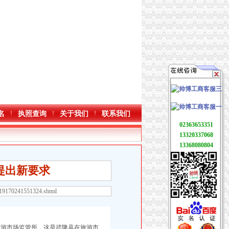
名
执照查询
关于我们
联系我们
02363653351
13320337068
13368080804
提出新要求
119170241551324.shtml
旅游市场监管所，这是武隆县在旅游市