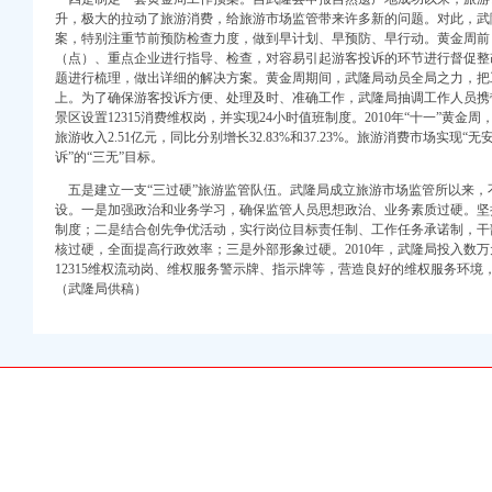
升，极大的拉动了旅游消费，给旅游市场监管带来许多新的问题。对此，武
案，特别注重节前预防检查力度，做到早计划、早预防、早行动。黄金周前
（点）、重点企业进行指导、检查，对容易引起游客投诉的环节进行督促整
题进行梳理，做出详细的解决方案。黄金周期间，武隆局动员全局之力，把
上。为了确保游客投诉方便、处理及时、准确工作，武隆局抽调工作人员携
景区设置12315消费维权岗，并实现24小时值班制度。2010年“十一”黄金周
法专项行动圆满完成
旅游收入2.51亿元，同比分别增长32.83%和37.23%。旅游消费市场实现
诉”的“三无”目标。
监察工作
开行政执法与刑事司法衔接工作座谈会
五是建立一支“三过硬”旅游监管队伍。武隆局成立旅游市场监管所以来，
设。一是加强政治和业务学习，确保监管人员思想政治、业务素质过硬。坚
动各项工作
制度；二是结合创先争优活动，实行岗位目标责任制、工作任务承诺制，干
国工商行政管理工作会议精
核过硬，全面提高行政效率；三是外部形象过硬。2010年，武隆局投入数
班顺利开班
12315维权流动岗、维权服务警示牌、指示牌等，营造良好的维权服务环
呈现五大点
（武隆局供稿）
经纪人培训质量
得新突破
亿元
牢食品安全监管防线
12315行政执法体系建设
批“绿通道”重庆海关在哪里
海关报关登记证书“结穷亲”活动
食品市场监管有实效