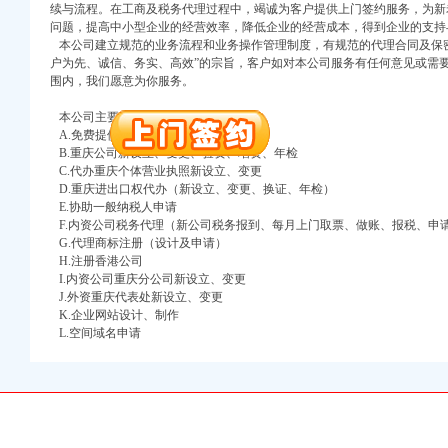
万 （增资）
续与流程。在工商及税务代理过程中，竭诚为客户提供上门签约服务，为新
问题，提高中小型企业的经营效率，降低企业的经营成本，得到企业的支持
本公司建立规范的业务流程和业务操作管理制度，有规范的代理合同及保密
注册）
户为先、诚信、务实、高效”的宗旨，客户如对本公司服务有任何意见或需
围内，我们愿意为你服务。
口权）
进出口权）
本公司主要业务为：
册）
A.免费提供工商及税务咨询服务
B.重庆公司新设立、变更、验资、增资、年检
C.代办重庆个体营业执照新设立、变更
D.重庆进出口权代办（新设立、变更、换证、年检）
E.协助一般纳税人申请
口权)
F.内资公司税务代理（新公司税务报到、每月上门取票、做账、报税、申
万 （增资）
G.代理商标注册（设计及申请）
H.注册香港公司
I.内资公司重庆分公司新设立、变更
注册）
J.外资重庆代表处新设立、变更
K.企业网站设计、制作
口权）
L.空间域名申请
进出口权）
册）