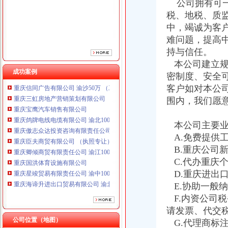
公司拥有可一
重庆傲志众达投资咨询有限责任公司 渝九1000万 （增资）
税、地税、质
重庆臣夫商贸有限公司 （执照专让）
重庆卿倾商贸有限责任公司 渝江100万 （工商注册）
中，竭诚为客
重庆国洪体育设施有限公司
难问题，提高
重庆星竣贸易有限责任公司 渝中100万 （进出口权）
持与信任。
重庆海谛升进出口贸易有限公司 渝北100万 （进出口权）
本公司建立规
重庆奕欣锦诚商贸有限公司 渝九50万 （工商注册）
成功案例
密制度、安全
重庆信同广告有限公司 渝沙50万 （工商注册）
客户如对本公
重庆三虹房地产营销策划有限公司
围内，我们愿
重庆宝鹰汽车销售有限公司
重庆鸽牌电线电缆有限公司 渝北10010万 (进出口权)
重庆傲志众达投资咨询有限责任公司 渝九1000万 （增资）
本公司主要业
重庆臣夫商贸有限公司 （执照专让）
A.免费提供
重庆卿倾商贸有限责任公司 渝江100万 （工商注册）
B.重庆公司
重庆国洪体育设施有限公司
C.代办重庆
重庆星竣贸易有限责任公司 渝中100万 （进出口权）
D.重庆进出
重庆海谛升进出口贸易有限公司 渝北100万 （进出口权）
E.协助一般
重庆奕欣锦诚商贸有限公司 渝九50万 （工商注册）
重庆信同广告有限公司 渝沙50万 （工商注册）
F.内资公司
重庆三虹房地产营销策划有限公司
请发票、代交
重庆宝鹰汽车销售有限公司
公司位置（地图）
G.代理商标