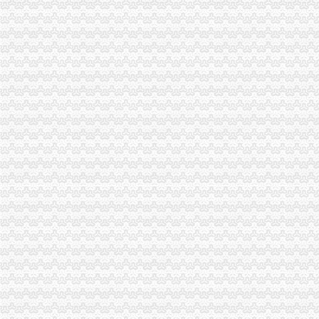
重庆海关切换通关一体化模式渝企可在全国任一海关办手续|海关|重庆|
重庆海关公告2017年第15号关于实施优惠原产地无纸申报有关事宜的
重庆海关2009年报关员报名确认的公告-报关员-环球网校
重庆海关率先推出“三自一简”创新举措助力殊监管区域科学发展_
重庆海关：做好转型升级“加速器”_财经_腾讯网
重庆海关和北京海关票进口区域通关货物运行成功-银行频道-和讯网
奇帆出席重庆海关关长任职仪式_国内_新民网
2012年重庆海关税务、昆明海关税务报考条件？？-重庆公务员-
春节7天重庆海关验放进出境旅客2.78万人次-今日重庆-华龙网
重庆海关破获例航空口岸走品案嫌疑内1503克-今日重
重庆海关推广电子支付去年过半关税网上收取-搜狐财经
【2012年重庆海关公开遴选公务员报名况公示】-环球网校
2017年重庆海关造价员年审报名中心_志趣网
重庆海关深入企业为跨境电商发展支招_新浪新闻
重庆海关支持璧山工业园设保税仓库助推经济发展——网·重庆视
2013年重庆海关公务员面试入围人员寄送材料通知_中公教育网
2012年重庆海关公开遴选公务员报名况公示_中大网校
国家公务员2014年重庆海关职位表-公务员-报名网
重庆海关复制推广上海自贸区监管创新_中国行业研究网
重庆海关关于2007年报关员资格报名确认有关问题的通知-报关员
重庆海关关于2008年报关员资格报名现场确认有关问题的通知