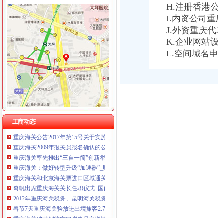
H.注册香港
I.内资公司
J.外资重庆
K.企业网站
重庆海关年报
L.空间域名
2012年重庆海关税务、昆明海关税务报考条件？？-重庆公务员-
重庆海关顺利切换全国通关一体化模式渝企可享“全国海关如同一关”
全国通关一体化启动重庆海关办理张报关单_新闻_大众网
重庆海关顺利切换全国通关一体化模式渝企可享“全国海关如同一关”
重庆海关关于2012年度录用公务员面试工作有关安排的通知—
2013年重庆海关公告第1号-报关员-报名网
重庆海关切换通关一体化模式渝企可在全国任一海关办手续|海关|重庆|
工商动态
重庆海关公告2017年第15号关于实施优惠原产地无纸申报有关事宜的
重庆海关2009年报关员报名确认的公告-报关员-环球网校
重庆海关率先推出“三自一简”创新举措助力殊监管区域科学发展_
重庆海关：做好转型升级“加速器”_财经_腾讯网
重庆海关和北京海关票进口区域通关货物运行成功-银行频道-和讯网
奇帆出席重庆海关关长任职仪式_国内_新民网
2012年重庆海关税务、昆明海关税务报考条件？？-重庆公务员-
春节7天重庆海关验放进出境旅客2.78万人次-今日重庆-华龙网
重庆海关破获例航空口岸走品案嫌疑内1503克-今日重