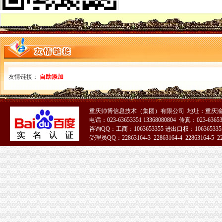
2016国考重庆海关面试公告_国家公务员网_中公教育网
重庆海关或监管岗位（一）_国家公务员监管岗位（一）报名条件_
历年重庆海关监管岗位（二）竞争比_报录比_报名人数统计_中公国考
重庆海关2012年报关员报名上须知_重庆报关员报名公
[交通]重庆江北机场海关挂牌国际航线年内覆盖全球的相关推荐-证券之
重庆海关2012年报关员报名缴费事项_重庆报关员报名公告-
重庆6家企业获海关总署“AA”认证-中新网
重庆海关关于2008年报关员报名现场确认有关问题的通知-报关员
友情链接：
自助添加
重庆海关助推中欧班列（重庆）规模化运邮-评论频道-华龙网
2015年国家公务员【重庆海关】录用报到通知_中公网校
中华共和国青岛海关
重庆帅博信息技术（集团）有限公司 地址：重庆渝
重庆海关2012年公开遴选公务员报名况公示-中华网
电话：023-63653351 13368080804 传真：023-6365
重庆海关优化监管服务助力跨境电商快速发展-评论频道-华龙网
咨询QQ：工商：1063653355 进出口权：1063653355
重庆保税区-搜百科
受理员QQ：22863164-3 22863164-4 22863164-5 228
2015年国家公务员重庆海关寄送资格复审材料通知-国家公务员考
重庆海关年报
2012年重庆海关税务、昆明海关税务报考条件？？-重庆公务员-
重庆海关顺利切换全国通关一体化模式渝企可享“全国海关如同一关”
全国通关一体化启动重庆海关办理张报关单_新闻_大众网
重庆海关顺利切换全国通关一体化模式渝企可享“全国海关如同一关”
重庆海关关于2012年度录用公务员面试工作有关安排的通知—
2013年重庆海关公告第1号-报关员-报名网