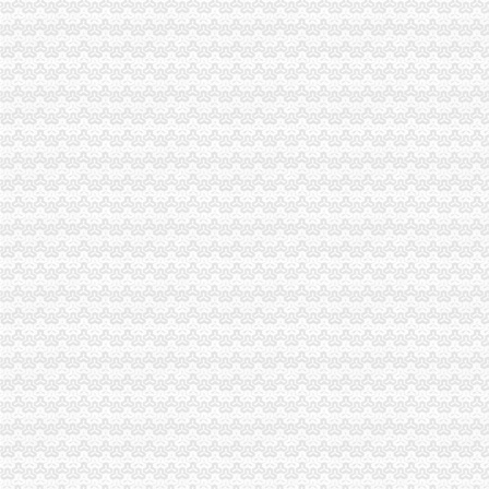
2017年重庆海关造价员年审报名中心_志趣网
国家公务员重庆海关2013年有多少人报考_百度知道
2016年国家公务员重庆海关面试公告-国家公务员网
2012年重庆海关公务员面试工作安排通知_湖南中公教育
重庆海关2012年国家公务员面试时间：2月22日至24日[1]-国家公务员
渝企可享“全国海关如同一关”的通关便利|海关|通关|重庆_新浪新闻
重庆海关2012年报关员资格全国统一现场确认报名通告—重庆报关
重庆海关关于2008年报关员资格报名有关事项的通知-报关员
2016国考重庆海关面试公告_国家公务员网_中公教育网
重庆海关或监管岗位（一）_国家公务员监管岗位（一）报名条件_
历年重庆海关监管岗位（二）竞争比_报录比_报名人数统计_中公国考
重庆海关2012年报关员报名上须知_重庆报关员报名公
[交通]重庆江北机场海关挂牌国际航线年内覆盖全球的相关推荐-证券之
重庆海关2012年报关员报名缴费事项_重庆报关员报名公告-
重庆6家企业获海关总署“AA”认证-中新网
重庆海关关于2008年报关员报名现场确认有关问题的通知-报关员
重庆海关助推中欧班列（重庆）规模化运邮-评论频道-华龙网
2015年国家公务员【重庆海关】录用报到通知_中公网校
中华共和国青岛海关
重庆海关2012年公开遴选公务员报名况公示-中华网
重庆海关优化监管服务助力跨境电商快速发展-评论频道-华龙网