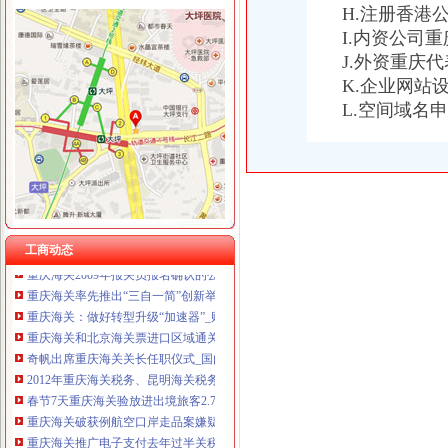
H.注册香港
I.内资公司
J.外资重庆
重庆海关年报
K.企业网站
2012年重庆海关税务、昆明海关税务报考条件？？-重庆公务员-
L.空间域名
重庆海关顺利切换全国通关一体化模式渝企可享“全国海关如同一关”
全国通关一体化启动重庆海关办理张报关单_新闻_大众网
重庆海关顺利切换全国通关一体化模式渝企可享“全国海关如同一关”
重庆海关关于2012年度录用公务员面试工作有关安排的通知—
2013年重庆海关公告第1号-报关员-报名网
重庆海关切换通关一体化模式渝企可在全国任一海关办手续|海关|重庆|
重庆海关公告2017年第15号关于实施优惠原产地无纸申报有关事宜的
工商动态
重庆海关2009年报关员报名确认的公告-报关员-环球网校
重庆海关率先推出“三自一简”创新举措助力殊监管区域科学发展_
重庆海关：做好转型升级“加速器”_财经_腾讯网
重庆海关和北京海关票进口区域通关货物运行成功-银行频道-和讯网
奇帆出席重庆海关关长任职仪式_国内_新民网
2012年重庆海关税务、昆明海关税务报考条件？？-重庆公务员-
春节7天重庆海关验放进出境旅客2.78万人次-今日重庆-华龙网
重庆海关破获例航空口岸走品案嫌疑内1503克-今日重
重庆海关推广电子支付去年过半关税网上收取-搜狐财经
【2012年重庆海关公开遴选公务员报名况公示】-环球网校