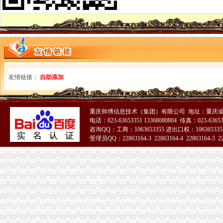
历年重庆海关监管岗位（二）竞争比_报录比_报名人数统计_中公国考
重庆海关2012年报关员报名上须知_重庆报关员报名公
[交通]重庆江北机场海关挂牌国际航线年内覆盖全球的相关推荐-证券之
重庆海关2012年报关员报名缴费事项_重庆报关员报名公告-
重庆6家企业获海关总署“AA”认证-中新网
重庆海关关于2008年报关员报名现场确认有关问题的通知-报关员
重庆海关助推中欧班列（重庆）规模化运邮-评论频道-华龙网
友情链接：
自助添加
2015年国家公务员【重庆海关】录用报到通知_中公网校
中华共和国青岛海关
重庆海关2012年公开遴选公务员报名况公示-中华网
重庆海关优化监管服务助力跨境电商快速发展-评论频道-华龙网
重庆帅博信息技术（集团）有限公司 地址：重庆渝
电话：023-63653351 13368080804 传真：023-6365
重庆保税区-搜百科
咨询QQ：工商：1063653355 进出口权：1063653355
2015年国家公务员重庆海关寄送资格复审材料通知-国家公务员考
受理员QQ：22863164-3 22863164-4 22863164-5 228
重庆海关年报
2012年重庆海关税务、昆明海关税务报考条件？？-重庆公务员-
重庆海关顺利切换全国通关一体化模式渝企可享“全国海关如同一关”
全国通关一体化启动重庆海关办理张报关单_新闻_大众网
重庆海关顺利切换全国通关一体化模式渝企可享“全国海关如同一关”
重庆海关关于2012年度录用公务员面试工作有关安排的通知—
2013年重庆海关公告第1号-报关员-报名网
重庆海关切换通关一体化模式渝企可在全国任一海关办手续|海关|重庆|