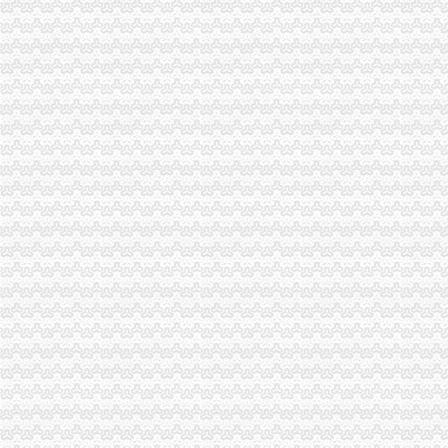
重庆海关公告2017年第15号关于实施优惠原产地无纸申报有关事宜的
重庆海关2009年报关员报名确认的公告-报关员-环球网校
重庆海关率先推出“三自一简”创新举措助力殊监管区域科学发展_
重庆海关：做好转型升级“加速器”_财经_腾讯网
重庆海关和北京海关票进口区域通关货物运行成功-银行频道-和讯网
奇帆出席重庆海关关长任职仪式_国内_新民网
2012年重庆海关税务、昆明海关税务报考条件？？-重庆公务员-
春节7天重庆海关验放进出境旅客2.78万人次-今日重庆-华龙网
重庆海关破获例航空口岸走品案嫌疑内1503克-今日重
重庆海关推广电子支付去年过半关税网上收取-搜狐财经
【2012年重庆海关公开遴选公务员报名况公示】-环球网校
2017年重庆海关造价员年审报名中心_志趣网
重庆海关深入企业为跨境电商发展支招_新浪新闻
重庆海关支持璧山工业园设保税仓库助推经济发展——网·重庆视
2013年重庆海关公务员面试入围人员寄送材料通知_中公教育网
2012年重庆海关公开遴选公务员报名况公示_中大网校
国家公务员2014年重庆海关职位表-公务员-报名网
重庆海关复制推广上海自贸区监管创新_中国行业研究网
重庆海关关于2007年报关员资格报名确认有关问题的通知-报关员
重庆海关关于2008年报关员资格报名现场确认有关问题的通知
重庆海关关于2008年报关员资格报名现场确认有关问题的通知
重庆海关关于2008年报关员资格报名有关事项的通知-报关员考