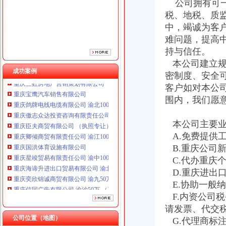
重庆臣夫商贸有限公司 （执照专让）
公司拥有可一
重庆卿倾商贸有限责任公司 渝江100万 （工商注册）
税、地税、质
重庆国洪体育设施有限公司
中，竭诚为客
重庆星竣贸易有限责任公司 渝中100万 （进出口权）
难问题，提高
重庆海谛升进出口贸易有限公司 渝北100万 （进出口权）
持与信任。
重庆奕欣锦诚商贸有限公司 渝九50万 （工商注册）
本公司建立规
重庆信同广告有限公司 渝沙50万 （工商注册）
成功案例
密制度、安全
重庆三虹房地产营销策划有限公司
重庆宝鹰汽车销售有限公司
客户如对本公
重庆鸽牌电线电缆有限公司 渝北10010万 (进出口权)
围内，我们愿
重庆傲志众达投资咨询有限责任公司 渝九1000万 （增资）
重庆臣夫商贸有限公司 （执照专让）
本公司主要业
重庆卿倾商贸有限责任公司 渝江100万 （工商注册）
A.免费提供
重庆国洪体育设施有限公司
B.重庆公司
重庆星竣贸易有限责任公司 渝中100万 （进出口权）
C.代办重庆
重庆海谛升进出口贸易有限公司 渝北100万 （进出口权）
重庆奕欣锦诚商贸有限公司 渝九50万 （工商注册）
D.重庆进出
重庆信同广告有限公司 渝沙50万 （工商注册）
E.协助一般
重庆三虹房地产营销策划有限公司
F.内资公司
重庆宝鹰汽车销售有限公司
请发票、代交
公司位置（地图）
G.代理商标