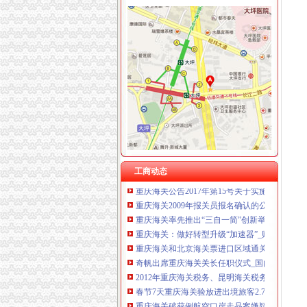
重庆海关年报
2012年重庆海关税务、昆明海关税务报考条件？
重庆海关顺利切换全国通关一体化模式渝企可享
全国通关一体化启动重庆海关办理张报关单_新
重庆海关顺利切换全国通关一体化模式渝企可享
重庆海关关于2012年度录用公务员面试工作有
2013年重庆海关公告第1号-报关员-报名网
重庆海关切换通关一体化模式渝企可在全国任一海
工商动态
重庆海关公告2017年第15号关于实施优惠原
重庆海关2009年报关员报名确认的公告-报关员
重庆海关率先推出“三自一简”创新举措助力殊监
重庆海关：做好转型升级“加速器”_财经_腾讯网
重庆海关和北京海关票进口区域通关货物运行成
奇帆出席重庆海关关长任职仪式_国内_新民网
2012年重庆海关税务、昆明海关税务报考条件？
春节7天重庆海关验放进出境旅客2.78万人次-
重庆海关破获例航空口岸走品案嫌疑内1503克-
重庆海关推广电子支付去年过半关税网上收取-