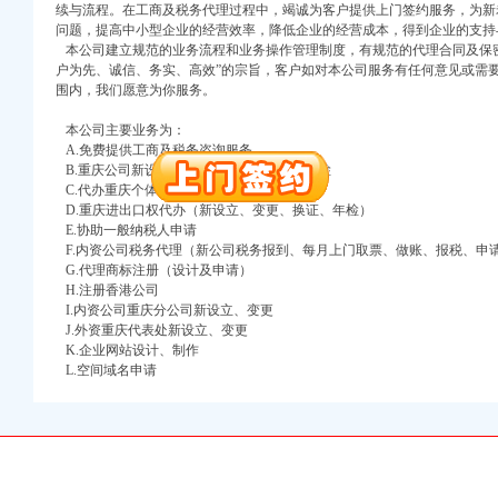
万 （增资）
续与流程。在工商及税务代理过程中，竭诚为客户提供上门签约服务，为新
问题，提高中小型企业的经营效率，降低企业的经营成本，得到企业的支持
注册）
本公司建立规范的业务流程和业务操作管理制度，有规范的代理合同及保密
户为先、诚信、务实、高效”的宗旨，客户如对本公司服务有任何意见或需
围内，我们愿意为你服务。
口权）
进出口权）
本公司主要业务为：
册）
A.免费提供工商及税务咨询服务
B.重庆公司新设立、变更、验资、增资、年检
C.代办重庆个体营业执照新设立、变更
D.重庆进出口权代办（新设立、变更、换证、年检）
E.协助一般纳税人申请
口权)
F.内资公司税务代理（新公司税务报到、每月上门取票、做账、报税、申
万 （增资）
G.代理商标注册（设计及申请）
H.注册香港公司
注册）
I.内资公司重庆分公司新设立、变更
J.外资重庆代表处新设立、变更
K.企业网站设计、制作
口权）
L.空间域名申请
进出口权）
册）