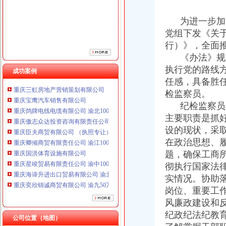
重庆臣夫商贸有限公司 （执照专让）
重庆卿倾商贸有限责任公司 渝江100万 （工商注册）
为进一步加强
重庆国洪体育设施有限公司
党组下发《关
重庆星竣贸易有限责任公司 渝中100万 （进出口权）
行）》，全面
重庆海谛升进出口贸易有限公司 渝北100万 （进出口权）
《办法》规定
重庆奕欣锦诚商贸有限公司 渝九50万 （工商注册）
执行党的路线
重庆信同广告有限公司 渝沙50万 （工商注册）
成功案例
任感，具备胜
重庆三虹房地产营销策划有限公司
重庆宝鹰汽车销售有限公司
检监察员。
重庆鸽牌电线电缆有限公司 渝北10010万 (进出口权)
纪检监察员在
重庆傲志众达投资咨询有限责任公司 渝九1000万 （增资）
主要职责是抓
重庆臣夫商贸有限公司 （执照专让）
设的现状，采
重庆卿倾商贸有限责任公司 渝江100万 （工商注册）
在政治思想、
重庆国洪体育设施有限公司
题，确保工商
重庆星竣贸易有限责任公司 渝中100万 （进出口权）
彻执行国家法
重庆海谛升进出口贸易有限公司 渝北100万 （进出口权）
重庆奕欣锦诚商贸有限公司 渝九50万 （工商注册）
实情况。协助
重庆信同广告有限公司 渝沙50万 （工商注册）
岗位、重要工
重庆三虹房地产营销策划有限公司
风廉政建设和
重庆宝鹰汽车销售有限公司
纪政纪法纪教
公司位置（地图）