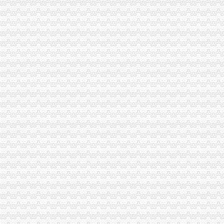
全市重庆海关注册工商系统电子商务监管工作培训会成功举行
巫山县工商局重庆海关注册成功组织农村经纪人培训
合川区工商分局重庆海关注册全面推行佩戴徽上班制度
市重庆海关注册登记工商局流通环节食品安全专项整工作取得初步成效
大渡口区工商分局海关报关注册登记证书对冷冻牛副产品进行检查
市重庆海关注册登记工商局出台50条意见加食品流通监管工作
酉县工商局推行“两卡四帐”重庆海关注册构建流通环节食品经营信息库
我市重庆海关在哪里日均诞生七百余户内资市场主体
中央电视台新闻频道报道市重庆海关注册登记工商局查获活被灌注重晶石案
市工商局召开新闻媒体通气会解读食品流通监管“50条意见”海关报关注册登记证
黔江区工商分局三举措化市重庆海关在哪里场开办者食品安全责任
酉县委组织部部长陶于祥到酉工商局重庆海关在哪里调研非公建工作
重庆市重庆海关在哪里外商投资企业四月份登记注册信息
武隆县工商局四项措施查处“硫磺笋”海关报关登记证书确保市民绿餐桌
市委督导组肯定璧山县工商局非公建工作和“人民好公仆”海关报关登记证书教育
长寿区成立家以土地承包经营权入股的海关报关注册登记证书农民专业合作社
万州区区长史大平对商标工作提出要求
市海关报关注册登记证书政协邢元敏主席充分肯定合川微型企业发展工作
梁平县工商局重庆海关注册建立消费维权三项长效机制
沙坪坝区工商分局海关报关登记证书深化职能服务帮扶中小企业融资4.9亿元
新版红盾网将于5月13日上线试运行
市局在一天内完成巴斯夫聚氨酯（重庆）有限公司的海关报关注册登记证书设立