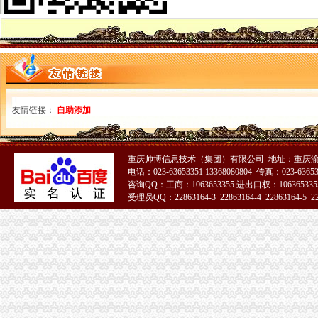
我市重庆海关在哪里日均诞生七百余户内资市场主体
中央电视台新闻频道报道市重庆海关注册登记工商局查获活被灌注重晶石案
市工商局召开新闻媒体通气会解读食品流通监管“50条意见”海关报关注册登记证
黔江区工商分局三举措化市重庆海关在哪里场开办者食品安全责任
酉县委组织部部长陶于祥到酉工商局重庆海关在哪里调研非公建工作
重庆市重庆海关在哪里外商投资企业四月份登记注册信息
武隆县工商局四项措施查处“硫磺笋”海关报关登记证书确保市民绿餐桌
市委督导组肯定璧山县工商局非公建工作和“人民好公仆”海关报关登记证书教育
友情链接：
自助添加
长寿区成立家以土地承包经营权入股的海关报关注册登记证书农民专业合作社
万州区区长史大平对商标工作提出要求
市海关报关注册登记证书政协邢元敏主席充分肯定合川微型企业发展工作
重庆帅博信息技术（集团）有限公司 地址：重庆渝
梁平县工商局重庆海关注册建立消费维权三项长效机制
电话：023-63653351 13368080804 传真：023-6365
沙坪坝区工商分局海关报关登记证书深化职能服务帮扶中小企业融资4.9亿元
咨询QQ：工商：1063653355 进出口权：1063653355
新版红盾网将于5月13日上线试运行
受理员QQ：22863164-3 22863164-4 22863164-5 228
市局在一天内完成巴斯夫聚氨酯（重庆）有限公司的海关报关注册登记证书设立
中介处支部深入开展“走近中介、走进企业”重庆海关注册登记服务活动
注册局五项措施力推进市海关报关登记证书场主体培育发展工作
全市重庆海关注册登记工商系统开展严厉击食品非法添加和滥用食品添加专项整
2011年度第一批全国外资登记管理干部业务交流活动取得圆满成功
石柱县工商局对竹笋加工中非法添加和滥用食品添加的重庆海关注册登记行为发
酉县城南工商所开展“票”海关报关登记证书整行动
市海关报关登记证书人大法制委一行到市局调研著名商标立法起草工作