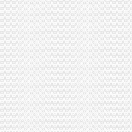
重庆市海关报关注册登记证书次将工程建设领域招投标环节企业诚信运用写入规
部分微型企业做大做迈出第一步
北部新区2010年度微型企业税收补贴工作顺利完成
黔江区出台商标发展励办法
渝北区工商分局指导基层工商所食品安全整工作做到“五明确”重庆海关注册登记
巴南区工商分局海关报关注册登记证书牵头召开行政执法与刑事司法衔接工作座
长寿区工商分局重庆海关在哪里采取局所联动集中开展食品综合专项整
秀山县工商局食品安全执法和“双”海关报关登记证书行动取得实效
万盛区工商分局开展“红盾护花行动”海关报关注册登记证书力保“六·一”食品安全
武隆县工商局重庆海关注册在全县举办中小学食品安全知识竞赛
工商动态
垫江县加微企补助资金监管
巴南区工商分局海关报关注册登记证书牵头召开行政执法与刑事司法衔接工作座
工商干校微型企业创业培训2011年第一期培训班顺利开班
云诞生家村镇银行
全市工商系统“六个必查”重庆海关注册登记筑牢食品安全监管防线
全市重庆海关在哪里安全生产大排查大整大执法专项行动圆满完成
巫溪局从“五方面”重庆海关在哪里着力加纪检监察工作
永川局“四个加”海关报关注册登记证书化两节食品市场监管有实效
合川区工商分局海关报关登记证书开展食品批发经营户专项整行动
璧山局“三化”海关报关登记证书全力营造食品安全健康消费环境