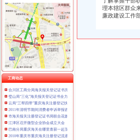
了解掌握干部
理本辖区群众
廉政建设工作
工商动态
垫江县加微企补助资金监管
巴南区工商分局海关报关注册登记证书牵头召开行政执法与刑事司法衔接工作座
工商干校微型企业创业培训2011年第一期培训班顺利开班
云诞生家村镇银行
全市工商系统“六个必查”重庆海关注册登记筑牢食品安全监管防线
全市重庆海关在哪里安全生产大排查大整大执法专项行动圆满完成
巫溪局从“五方面”重庆海关在哪里着力加纪检监察工作
工商动态
永川局“四个加”海关报关注册登记证书化两节食品市场监管有实效
合川区工商分局海关报关登记证书开展食品批发经营户专项整行动
璧山局“三化”海关报关登记证书全力营造食品安全健康消费环境
云局“三帮四带”重庆海关注册登记扶持微型企业做大盘
2011年清明节期间消费者申诉举报咨询处理况综述
市海关报关注册登记证书局联合花旗银行召开政银企融资对接会 助推重庆经济
江津区召开微型企业协会成立大会
巴南分局重庆海关在哪里查获一起互联网销售冒名表案
2010年重庆市重庆海关注册登记流通领域插头插座质量监测况
执法局海关报关登记证书创新举措加网络违法案件查办