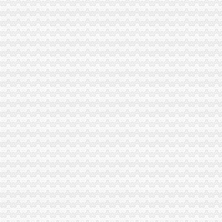
云局“三帮四带”重庆海关注册登记扶持微型企业做大盘
2011年清明节期间消费者申诉举报咨询处理况综述
市海关报关注册登记证书局联合花旗银行召开政银企融资对接会 助推重庆经济
江津区召开微型企业协会成立大会
巴南分局重庆海关在哪里查获一起互联网销售冒名表案
2010年重庆市重庆海关注册登记流通领域插头插座质量监测况
执法局海关报关登记证书创新举措加网络违法案件查办
万盛局海关报关登记证书工商登记窗口服务企业助推发展成效显著
石柱局迅速贯彻落实全市重庆海关注册登记工商行政管理工作会议精
2010年全市海关报关登记证书地理标志助推农村经济发展显成效
市海关报关注册登记证书局出台《公众信息网管理办法》
市重庆海关注册局全面推行基层工商所纪检监察员制度
市重庆海关注册局被国家总局办公厅评为全国工商行政管理系统政务信息工作先
万州局查获“瘦身钢筋”重庆海关在哪里137.5吨
四月份我市重庆海关在哪里动产押融资呈现四大点
奉节局制定种植、重庆海关注册登记养殖业微型企业申办标准
开县局击非法“网络共享”重庆海关注册网站及设备产品专项理行动初见成效
涪陵工商质监签定合作协议共同推进地方科学发展
彭水局重庆海关在哪里建立微型企业典型示范带动机制
渝中局海关报关注册登记证书解放碑所成功调解例重百大楼退换货申诉案
全市重庆海关在哪里工商系统2011年知识产权宣周活动亮点纷呈