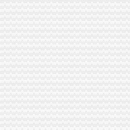
中介处支部深入开展“走近中介、走进企业”重庆海关注册登记服务活动
注册局五项措施力推进市海关报关登记证书场主体培育发展工作
全市重庆海关注册登记工商系统开展严厉击食品非法添加和滥用食品添加专项整
2011年度第一批全国外资登记管理干部业务交流活动取得圆满成功
石柱县工商局对竹笋加工中非法添加和滥用食品添加的重庆海关注册登记行为发
酉县城南工商所开展“票”海关报关登记证书整行动
市海关报关登记证书人大法制委一行到市局调研著名商标立法起草工作
重庆市海关报关注册登记证书次将工程建设领域招投标环节企业诚信运用写入规
部分微型企业做大做迈出第一步
北部新区2010年度微型企业税收补贴工作顺利完成
黔江区出台商标发展励办法
渝北区工商分局指导基层工商所食品安全整工作做到“五明确”重庆海关注册登记
巴南区工商分局海关报关注册登记证书牵头召开行政执法与刑事司法衔接工作座
长寿区工商分局重庆海关在哪里采取局所联动集中开展食品综合专项整
秀山县工商局食品安全执法和“双”海关报关登记证书行动取得实效
万盛区工商分局开展“红盾护花行动”海关报关注册登记证书力保“六·一”食品安全
武隆县工商局重庆海关注册在全县举办中小学食品安全知识竞赛