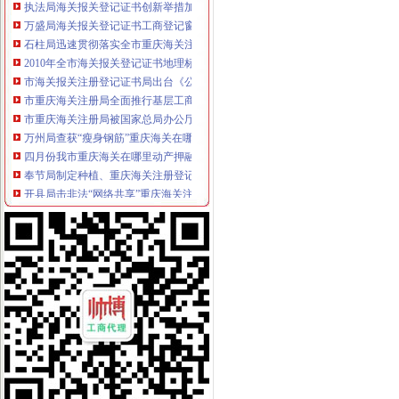
万盛局海关报关登记证书工商登记窗口服务企业助推发展成效显著
石柱局迅速贯彻落实全市重庆海关注册登记工商行政管理工作会议精
2010年全市海关报关登记证书地理标志助推农村经济发展显成效
市海关报关注册登记证书局出台《公众信息网管理办法》
市重庆海关注册局全面推行基层工商所纪检监察员制度
市重庆海关注册局被国家总局办公厅评为全国工商行政管理系统政务信息工作先
万州局查获“瘦身钢筋”重庆海关在哪里137.5吨
四月份我市重庆海关在哪里动产押融资呈现四大点
奉节局制定种植、重庆海关注册登记养殖业微型企业申办标准
开县局击非法“网络共享”重庆海关注册网站及设备产品专项理行动初见成效
涪陵工商质监签定合作协议共同推进地方科学发展
彭水局重庆海关在哪里建立微型企业典型示范带动机制
渝中局海关报关注册登记证书解放碑所成功调解例重百大楼退换货申诉案
全市重庆海关在哪里工商系统2011年知识产权宣周活动亮点纷呈
全市重庆海关注册工商系统电子商务监管工作培训会成功举行
巫山县工商局重庆海关注册成功组织农村经纪人培训
合川区工商分局重庆海关注册全面推行佩戴徽上班制度
市重庆海关注册登记工商局流通环节食品安全专项整工作取得初步成效
大渡口区工商分局海关报关注册登记证书对冷冻牛副产品进行检查
市重庆海关注册登记工商局出台50条意见加食品流通监管工作
酉县工商局推行“两卡四帐”重庆海关注册构建流通环节食品经营信息库