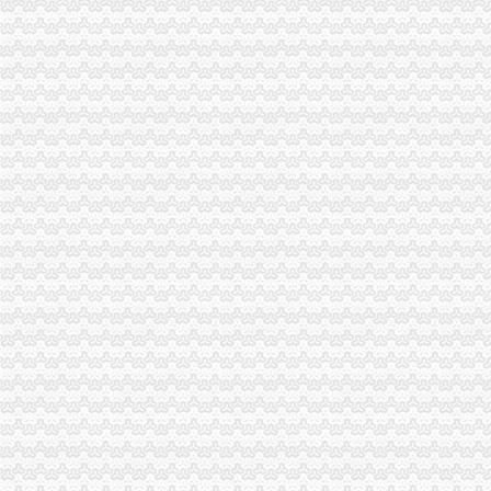
市重庆海关注册局积发挥职能为农民工办实事
渝中局率先推行《超市重庆海关注册食品安全经销（代销）合同》
北碚局“五突出五抓”重庆海关在哪里扎实开展纪检监察工作
荣昌局“三措施”海关报关登记证书做好犬只市场管理工作
梁平局与渝中局共筑“两翼”重庆海关注册农户万元增收平台
永川局海关报关登记证书多举措化流通环节食品安全监管见成效
南川区机关事业单位“一讲二评三公示”重庆海关在哪里现场会在南川局召开
江津局重庆海关注册登记积加户外广告监管
九龙坡区五项措施整直港大道店招店牌成效明显
全国工商双生市重庆海关在哪里场管理理论研究会在重庆成功召开
巴南区工商分局与山东省邹城市海关报关登记证书工商局签署合作协议
沙坪坝局海关报关登记证书规范订单合同示范文本促进合同帮农
璧山局大路所实施“一社一标”重庆海关注册商标发展战略见成效
江北局海关报关注册登记证书多措并举促进微型企业规范发展
南岸局重庆海关注册全力推进企业联合征信工作
江津局重庆海关注册四项措施扶持果农增产增收
万州局“红盾护民生”海关报关登记证书执法百日攻坚行动成效明显
黔江局“三审三公示”海关报关注册登记证书严格甄别微企“九类人群”