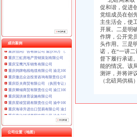
北碚局采取“
重庆傲志众达投资咨询有限责任公司 渝九1000万 （增资）
促和谐，促进
重庆臣夫商贸有限公司 （执照专让）
党组成员在创
重庆卿倾商贸有限责任公司 渝江100万 （工商注册）
重庆国洪体育设施有限公司
主生活会，使
重庆星竣贸易有限责任公司 渝中100万 （进出口权）
开展。二是明
重庆海谛升进出口贸易有限公司 渝北100万 （进出口权）
作牌，公开党
重庆奕欣锦诚商贸有限公司 渝九50万 （工商注册）
成功案例
头作用。三是
重庆信同广告有限公司 渝沙50万 （工商注册）
诺，在“一讲
重庆三虹房地产营销策划有限公司
督下履行承诺
重庆宝鹰汽车销售有限公司
能的情况。该
重庆鸽牌电线电缆有限公司 渝北10010万 (进出口权)
重庆傲志众达投资咨询有限责任公司 渝九1000万 （增资）
测评，并将评
重庆臣夫商贸有限公司 （执照专让）
（北碚局供稿
重庆卿倾商贸有限责任公司 渝江100万 （工商注册）
重庆国洪体育设施有限公司
重庆星竣贸易有限责任公司 渝中100万 （进出口权）
重庆海谛升进出口贸易有限公司 渝北100万 （进出口权）
重庆奕欣锦诚商贸有限公司 渝九50万 （工商注册）
重庆信同广告有限公司 渝沙50万 （工商注册）
重庆三虹房地产营销策划有限公司
重庆宝鹰汽车销售有限公司
公司位置（地图）