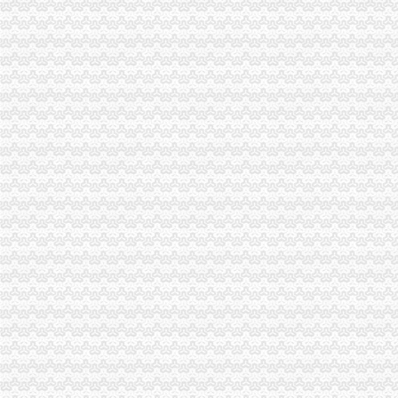
江津局重庆海关注册登记积加户外广告监管
九龙坡区五项措施整直港大道店招店牌成效明显
全国工商双生市重庆海关在哪里场管理理论研究会在重庆成功召开
巴南区工商分局与山东省邹城市海关报关登记证书工商局签署合作协议
沙坪坝局海关报关登记证书规范订单合同示范文本促进合同帮农
璧山局大路所实施“一社一标”重庆海关注册商标发展战略见成效
江北局海关报关注册登记证书多措并举促进微型企业规范发展
南岸局重庆海关注册全力推进企业联合征信工作
江津局重庆海关注册四项措施扶持果农增产增收
万州局“红盾护民生”海关报关登记证书执法百日攻坚行动成效明显
黔江局“三审三公示”海关报关注册登记证书严格甄别微企“九类人群”
工商动态
全市重庆海关在哪里安全生产大排查大整大执法专项行动圆满完成
垫江县加微企补助资金监管
巫溪局从“五方面”重庆海关在哪里着力加纪检监察工作
巴南区工商分局海关报关注册登记证书牵头召开行政执法与刑事司法衔接工作座
綦江局海关报关登记证书三举措深入助推微型企业发展
巫山局开展“查究抓”海关报关注册登记证书推动各项工作
市海关报关登记证书局召开专题会议集中达全国工商行政管理工作会议精
工商干校微型企业创业培训2011年第一期培训班顺利开班
万州微型企业企发展第二期试点工作创业培训呈现五大点