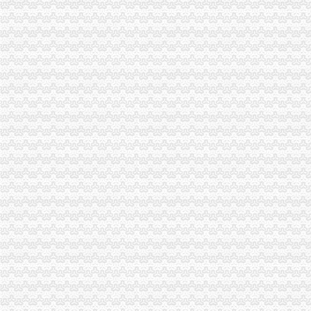
巴南局开展城区菜市重庆海关注册登记场专项整活动
万盛区副区长杨晓对企业信用体系建设工作提出要求
綦江局篆塘所加大校园周边食品市海关报关登记证书场监管力度
璧山局重庆海关注册登记五措施狠抓第二批微型企业发展工作
渝中局突出“实、新、活、宽”重庆海关在哪里四字方针开展法制员业务培训
黔江局重庆海关注册登记采取三项措施开展微型企业专项巡查
潼南局重庆海关注册登记积帮助大创业
万州区实行“量化评分制”海关报关登记证书受理微型企业创业申报
渝中局海关报关注册登记证书与美国箭牌糖类有限公司开展品牌保护交流研讨会
垫江局重庆海关在哪里开展非公经济建工作取得成效
大足局“保姆式”重庆海关在哪里服务指导商标发展出成效
工商动态
南川局重庆海关在哪里关注民生促进和谐大力推进12315行政执法体系建设
璧山局“三化”海关报关登记证书全力营造食品安全健康消费环境
一季度全市重庆海关在哪里动产押融资增幅明显
巴南分局重庆海关在哪里查获一起互联网销售冒名表案
万盛局海关报关登记证书工商登记窗口服务企业助推发展成效显著
春节期间全市重庆海关在哪里媒体广告违法率较年前略有下降
双桥局重庆海关在哪里加烟花竹巡查监管
一月份外商投资企业登记注册况
綦江局海关报关登记证书三举措深入助推微型企业发展