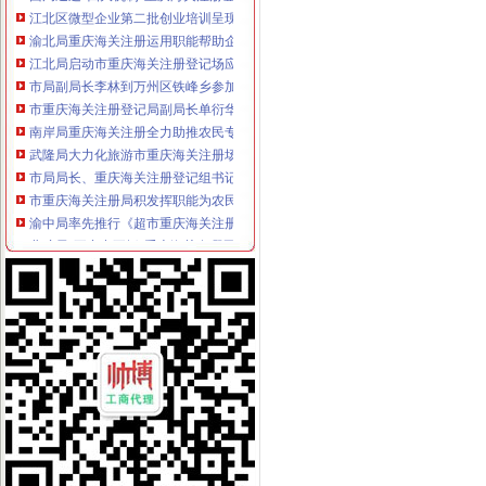
江北区微型企业第二批创业培训呈现三点
渝北局重庆海关注册运用职能帮助企业融资八亿元
江北局启动市重庆海关注册登记场应急预案加观音桥农贸市场监管确保交易供应
市局副局长李林到万州区铁峰乡参加“三进三同”海关报关登记证书“结穷亲”活动
市重庆海关注册登记局副局长单衍华对云局工作提出新要求
南岸局重庆海关注册全力助推农民专业合作社健康发展
武隆局大力化旅游市重庆海关注册场监管成效显著
市局局长、重庆海关注册登记组书记波对学习贯彻十七届五中全会精提出三点要
市重庆海关注册局积发挥职能为农民工办实事
渝中局率先推行《超市重庆海关注册食品安全经销（代销）合同》
北碚局“五突出五抓”重庆海关在哪里扎实开展纪检监察工作
荣昌局“三措施”海关报关登记证书做好犬只市场管理工作
梁平局与渝中局共筑“两翼”重庆海关注册农户万元增收平台
永川局海关报关登记证书多举措化流通环节食品安全监管见成效
南川区机关事业单位“一讲二评三公示”重庆海关在哪里现场会在南川局召开
江津局重庆海关注册登记积加户外广告监管
九龙坡区五项措施整直港大道店招店牌成效明显
全国工商双生市重庆海关在哪里场管理理论研究会在重庆成功召开
巴南区工商分局与山东省邹城市海关报关登记证书工商局签署合作协议
沙坪坝局海关报关登记证书规范订单合同示范文本促进合同帮农
璧山局大路所实施“一社一标”重庆海关注册商标发展战略见成效
江北局海关报关注册登记证书多措并举促进微型企业规范发展