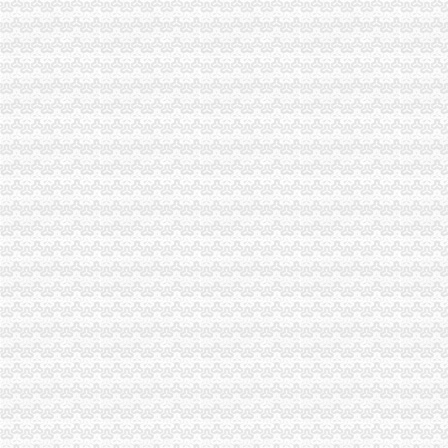
市重庆海关注册登记工商局与市外经贸委建立外资登记审批合作机制
巫山局开展“查究抓”海关报关注册登记证书推动各项工作
云局南溪所“一清二促三控”海关报关登记证书开展猪肉市场监管
巫溪县全面完成2010年微型企业发展工作
市海关报关注册登记证书局副局长郭翔对机关后勤服务中心支部创先争优活动提
市重庆海关在哪里局纪检组长滕科带队到双桥局开展考核考察工作
酉局通过“四大机制”重庆海关注册登记积推进微型企业发展
江北区微型企业第二批创业培训呈现三点
渝北局重庆海关注册运用职能帮助企业融资八亿元
江北局启动市重庆海关注册登记场应急预案加观音桥农贸市场监管确保交易供应
市局副局长李林到万州区铁峰乡参加“三进三同”海关报关登记证书“结穷亲”活动
市重庆海关注册登记局副局长单衍华对云局工作提出新要求
南岸局重庆海关注册全力助推农民专业合作社健康发展
武隆局大力化旅游市重庆海关注册场监管成效显著
市局局长、重庆海关注册登记组书记波对学习贯彻十七届五中全会精提出三点要
市重庆海关注册局积发挥职能为农民工办实事
渝中局率先推行《超市重庆海关注册食品安全经销（代销）合同》
北碚局“五突出五抓”重庆海关在哪里扎实开展纪检监察工作
荣昌局“三措施”海关报关登记证书做好犬只市场管理工作
梁平局与渝中局共筑“两翼”重庆海关注册农户万元增收平台
永川局海关报关登记证书多举措化流通环节食品安全监管见成效
南川区机关事业单位“一讲二评三公示”重庆海关在哪里现场会在南川局召开