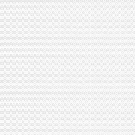
江津局重庆海关注册登记积加户外广告监管
九龙坡区五项措施整直港大道店招店牌成效明显
全国工商双生市重庆海关在哪里场管理理论研究会在重庆成功召开
巴南区工商分局与山东省邹城市海关报关登记证书工商局签署合作协议
沙坪坝局海关报关登记证书规范订单合同示范文本促进合同帮农
璧山局大路所实施“一社一标”重庆海关注册商标发展战略见成效
江北局海关报关注册登记证书多措并举促进微型企业规范发展
南岸局重庆海关注册全力推进企业联合征信工作
江津局重庆海关注册四项措施扶持果农增产增收
万州局“红盾护民生”海关报关登记证书执法百日攻坚行动成效明显
黔江局“三审三公示”海关报关注册登记证书严格甄别微企“九类人群”
波局重庆海关注册长听取第六次微型企业发展工作专题汇报对做好当前工作提出
波局重庆海关在哪里长走访定点联系微型企业
山东省邹城市重庆海关在哪里政领导考察巴南区微型企业发展工作
全市“清新居室”海关报关注册登记证书专项执法行动初见成效
南岸局重庆海关在哪里龙门浩所积改善南滨路消费环境
秀山局重庆海关注册四项措施确保全局节能工作取得实效
双桥局海关报关注册登记证书密切政联系服务地方发展凸显四方面成效
南川局明确“四个定位”海关报关注册登记证书全力服务区域经济科学发展
经开区局重庆海关注册支部到铁峰乡开展结对帮扶见成效
单衍华副局长对市局机关创先争优活动提出“三创”重庆海关注册要求