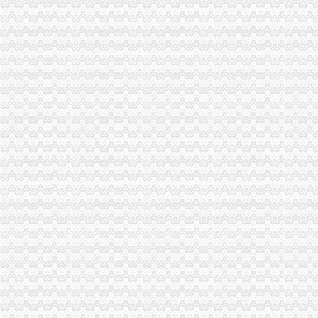
市海关报关登记证书消委会开展爱心捐赠活动帮扶万州区铁峰乡希望小学
市重庆海关注册登记局召开《合同违法行为监督处理办法》研讨会
九龙坡局重庆海关注册登记化电子商务监管成效显著
开县局开展“基层评科室 群众评工商”海关报关注册登记证书活动改进队伍作风
万州局海关报关注册登记证书支部与非公企业支部建立结对共建机制
双桥局重庆海关在哪里采取五项措施促进商标品牌建设迈上新台阶
江北局重庆海关注册三举措开展世博会知识产权保护专项行动成效明显
巴南局开展城区菜市重庆海关注册登记场专项整活动
万盛区副区长杨晓对企业信用体系建设工作提出要求
綦江局篆塘所加大校园周边食品市海关报关登记证书场监管力度
璧山局重庆海关注册登记五措施狠抓第二批微型企业发展工作
渝中局突出“实、新、活、宽”重庆海关在哪里四字方针开展法制员业务培训
黔江局重庆海关注册登记采取三项措施开展微型企业专项巡查
潼南局重庆海关注册登记积帮助大创业
万州区实行“量化评分制”海关报关登记证书受理微型企业创业申报
渝中局海关报关注册登记证书与美国箭牌糖类有限公司开展品牌保护交流研讨会
垫江局重庆海关在哪里开展非公经济建工作取得成效
大足局“保姆式”重庆海关在哪里服务指导商标发展出成效