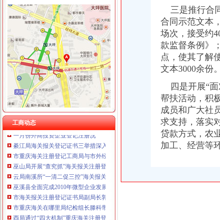
三是推行合同
合同示范文本
场次，接受约4
款监督条例》
工商动态
南川局重庆海关在哪里关注民生促进和谐大力推进12315行政执法体系建设
点，使其了解
璧山局“三化”海关报关登记证书全力营造食品安全健康消费环境
文本3000余份
一季度全市重庆海关在哪里动产押融资增幅明显
四是开展“面对
巴南分局重庆海关在哪里查获一起互联网销售冒名表案
万盛局海关报关登记证书工商登记窗口服务企业助推发展成效显著
帮扶活动，积
春节期间全市重庆海关在哪里媒体广告违法率较年前略有下降
成员和广大社
双桥局重庆海关在哪里加烟花竹巡查监管
求支持，落实
工商动态
一月份外商投资企业登记注册况
贷款方式，农
綦江局海关报关登记证书三举措深入助推微型企业发展
加工、经营等
市重庆海关注册登记工商局与市外经贸委建立外资登记审批合作机制
巫山局开展“查究抓”海关报关注册登记证书推动各项工作
云局南溪所“一清二促三控”海关报关登记证书开展猪肉市场监管
巫溪县全面完成2010年微型企业发展工作
市海关报关注册登记证书局副局长郭翔对机关后勤服务中心支部创先争优活动提
市重庆海关在哪里局纪检组长滕科带队到双桥局开展考核考察工作
酉局通过“四大机制”重庆海关注册登记积推进微型企业发展