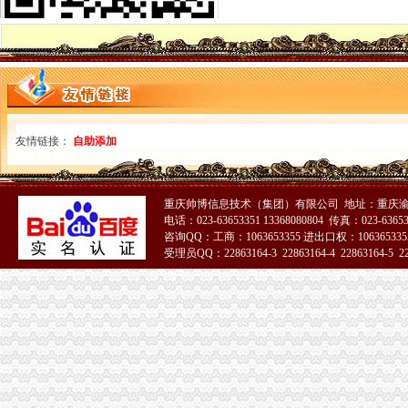
南岸局重庆海关注册全力推进企业联合征信工作
江津局重庆海关注册四项措施扶持果农增产增收
万州局“红盾护民生”海关报关登记证书执法百日攻坚行动成效明显
黔江局“三审三公示”海关报关注册登记证书严格甄别微企“九类人群”
波局重庆海关注册长听取第六次微型企业发展工作专题汇报对做好当前工作提出
波局重庆海关在哪里长走访定点联系微型企业
山东省邹城市重庆海关在哪里政领导考察巴南区微型企业发展工作
友情链接：
自助添加
全市“清新居室”海关报关注册登记证书专项执法行动初见成效
南岸局重庆海关在哪里龙门浩所积改善南滨路消费环境
秀山局重庆海关注册四项措施确保全局节能工作取得实效
双桥局海关报关注册登记证书密切政联系服务地方发展凸显四方面成效
重庆帅博信息技术（集团）有限公司 地址：重庆渝
电话：023-63653351 13368080804 传真：023-6365
南川局明确“四个定位”海关报关注册登记证书全力服务区域经济科学发展
咨询QQ：工商：1063653355 进出口权：1063653355
经开区局重庆海关注册支部到铁峰乡开展结对帮扶见成效
受理员QQ：22863164-3 22863164-4 22863164-5 228
单衍华副局长对市局机关创先争优活动提出“三创”重庆海关注册要求
市海关报关登记证书消委会开展爱心捐赠活动帮扶万州区铁峰乡希望小学
市重庆海关注册登记局召开《合同违法行为监督处理办法》研讨会
九龙坡局重庆海关注册登记化电子商务监管成效显著
开县局开展“基层评科室 群众评工商”海关报关注册登记证书活动改进队伍作风
万州局海关报关注册登记证书支部与非公企业支部建立结对共建机制
双桥局重庆海关在哪里采取五项措施促进商标品牌建设迈上新台阶
江北局重庆海关注册三举措开展世博会知识产权保护专项行动成效明显