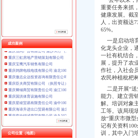
去年以来，南
重庆傲志众达投资咨询有限责任公司 渝九1000万 （增资）
重要任务来抓
重庆臣夫商贸有限公司 （执照专让）
重庆卿倾商贸有限责任公司 渝江100万 （工商注册）
健康发展。截至
重庆国洪体育设施有限公司
人，出资额达7
重庆星竣贸易有限责任公司 渝中100万 （进出口权）
65%。
重庆海谛升进出口贸易有限公司 渝北100万 （进出口权）
重庆奕欣锦诚商贸有限公司 渝九50万 （工商注册）
一是启动培育
成功案例
重庆信同广告有限公司 渝沙50万 （工商注册）
化龙头企业，通
重庆三虹房地产营销策划有限公司
一社有机结合
重庆宝鹰汽车销售有限公司
展，提升了农
重庆鸽牌电线电缆有限公司 渝北10010万 (进出口权)
作社，入社会员5
重庆傲志众达投资咨询有限责任公司 渝九1000万 （增资）
农民种植枇杷
重庆臣夫商贸有限公司 （执照专让）
重庆卿倾商贸有限责任公司 渝江100万 （工商注册）
二是开展“送
重庆国洪体育设施有限公司
能力、建立营
重庆星竣贸易有限责任公司 渝中100万 （进出口权）
解。培训对象
重庆海谛升进出口贸易有限公司 渝北100万 （进出口权）
工等。该局现场
重庆奕欣锦诚商贸有限公司 渝九50万 （工商注册）
重庆信同广告有限公司 渝沙50万 （工商注册）
放“重庆市微型
重庆三虹房地产营销策划有限公司
记有关资料10
重庆宝鹰汽车销售有限公司
训，其中入门培
公司位置（地图）