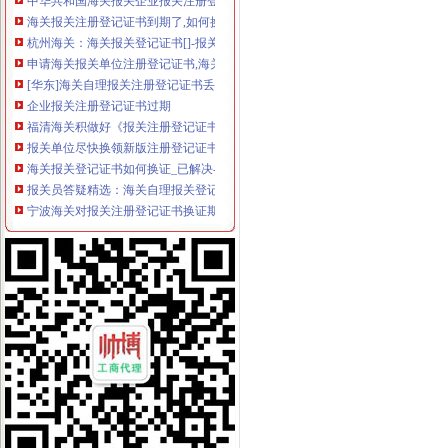
海关报关注册登记证书到期了,如何换证？_政务咨询_浙江电子口岸
杭州海关：海关报关登记证书[]-报关员通关指南--育路报关员考
申请海关报关单位注册登记证书,海关报关注册信息年度报告范本,
[华东]海关自理报关注册登记证书丢失-报关报检-福步外贸论坛（FOB
企业报关注册登记证书过期
福清海关积做好《报关注册登记证书》换证工作
报关单位尽快换领新版注册登记证书|海关|报关_凤凰财经
海关报关登记证书如何换证_已解决-阿里巴巴生意经
报关员答疑精选：海关自理报关登记证变更-报关员-环球网校
宁波海关对报关注册登记证书换证期限的规定_海关外贸咨询_新浪博客
一般贸易报关,海关报关注册登记证书应多注意：_第1页_zz
更换海关注册登记证书后仍无报关？-海南省政务服务中心
宁波海关对报关注册登记证书换证期限的规定-通关监管海关业务咨询
海关进出口货物收发货人报关注册登记证书有效期-报关员通关指南--育
拱北海关：咨询报关企业注册登记证延续及换证
关于海关办理IC卡和报关登记证书怎么办理？急-报关报检-福步外贸论
海关进出口货物收发货人报关注册登记证书的次办理
[06-30]哪位YUYU知道海关报关注册登记证在哪里办理换证？？_鹭岛
申请海关报关单位注册登记证书,海关报关注册信息年度报告范本,
海关报关单位注册登记证书-荣誉证书-常州市金坛区环宇科学仪器厂
报关注册登记证书在海关哪个部门办理？-实务问答-中国物流交易中
海关进出口货物收发货人报关注册登记证书过期怎样办理-政民互动群