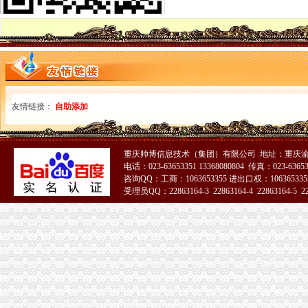
变更人后海关报关注册登记证书要办理变更需要哪些资料？_已解决-
海关进出口货物报关登记证(英文翻译模板)_Sunny_新浪博客
进出口企业登记证全称是什么；它和海关报关登记证是一回事吗？_阿
海关注册登记证书年检_政务咨询_浙江电子口岸
北京海关：进出口货物收发货人报关注册登记证证书过期
报关企业应自“中华共和国海关报关企业报关注册登记证书”届
拱北海关：关于报关注册登记证书换证问题-报关员网-吧
友情链接：
自助添加
海关进出口货物收发货人报关注册登记证书-公司动态-北京东方圣隆达
《海关进出口货物收发货人报关注册登记证书》有效期有多久？-通关
海关登记证书到期-会计之家-PoweredbyDiscuz!
重庆帅博信息技术（集团）有限公司 地址：重庆渝
报关登记证过期海关加急服务_报关报检_中国贸易金融网
电话：023-63653351 13368080804 传真：023-6365
变更人后海关报关注册登记证书要办理变更需要哪些资料？-阿里巴
咨询QQ：工商：1063653355 进出口权：1063653355
企业的《中华共和国海关进出口货物收发货人报关注册登记证书》
受理员QQ：22863164-3 22863164-4 22863164-5 228
中华共和国海关进出口货人报关注册登记证书逾期年检失效后该怎
海关报关登记证书
申请海关报关单位注册登记证书,海关报关注册信息年度报告范本,
海关报关单位注册登记证书-荣誉证书-常州市金坛区环宇科学仪器厂
《中华共和国海关报关单位注册登记证书》变更材料
《中华共和国海关报关单位注册登记证书》备案材料
海关进出口货物收发货人报关注册登记证书
关于《海关报关单位注册登记证书》的几个问题.-报关报检-福步外