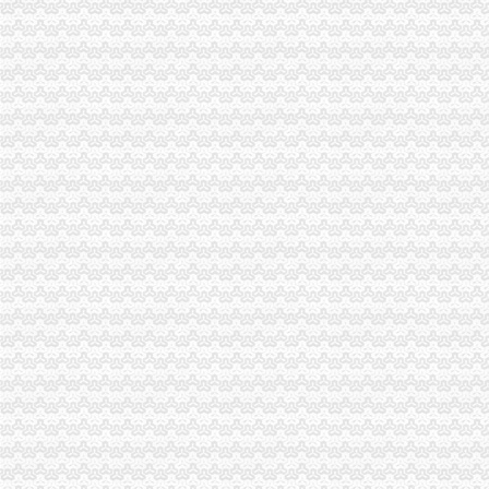
《中华共和国海关报关企业报关注册登记证书》有效期为几年？
如何办理报关注册登记证即海关注册登记证明？-通关监管海关业务咨
《中华共和国海关报关单位注册登记证书》的有效期是多久？
中华共和国海关报关单位注册登记证书.xls
如何办理海关报关登记证书_已解决-阿里巴巴生意经
广州海关：报关注册登记证书换证的问题
关于海关报关登记证和IC卡-报关报检-福步外贸论坛（FOBBusiness
2014年海关报关注册登记证书还用…-海关百问
海关进出口货物收发货人报关注册登记证书的次办理
中华共和国海关报关企业报关注册登记证书过期_政务咨询_浙江电
海关报关注册登记证书到期了,如何换证？_政务咨询_浙江电子口岸
杭州海关：海关报关登记证书[]-报关员通关指南--育路报关员考
申请海关报关单位注册登记证书,海关报关注册信息年度报告范本,
[华东]海关自理报关注册登记证书丢失-报关报检-福步外贸论坛（FOB
企业报关注册登记证书过期
福清海关积做好《报关注册登记证书》换证工作
报关单位尽快换领新版注册登记证书|海关|报关_凤凰财经
海关报关登记证书如何换证_已解决-阿里巴巴生意经
报关员答疑精选：海关自理报关登记证变更-报关员-环球网校
宁波海关对报关注册登记证书换证期限的规定_海关外贸咨询_新浪博客
一般贸易报关,海关报关注册登记证书应多注意：_第1页_zz