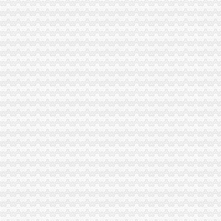
更换海关注册登记证书后仍无报关？-海南省政务服务中心
宁波海关对报关注册登记证书换证期限的规定-通关监管海关业务咨询
海关进出口货物收发货人报关注册登记证书有效期-报关员通关指南--育
拱北海关：咨询报关企业注册登记证延续及换证
关于海关办理IC卡和报关登记证书怎么办理？急-报关报检-福步外贸论
海关进出口货物收发货人报关注册登记证书的次办理
[06-30]哪位YUYU知道海关报关注册登记证在哪里办理换证？？_鹭岛
申请海关报关单位注册登记证书,海关报关注册信息年度报告范本,
海关报关单位注册登记证书-荣誉证书-常州市金坛区环宇科学仪器厂
报关注册登记证书在海关哪个部门办理？-实务问答-中国物流交易中
海关进出口货物收发货人报关注册登记证书过期怎样办理-政民互动群
变更人后海关报关注册登记证书要办理变更需要哪些资料？_已解决-
海关进出口货物报关登记证(英文翻译模板)_Sunny_新浪博客
进出口企业登记证全称是什么；它和海关报关登记证是一回事吗？_阿
海关注册登记证书年检_政务咨询_浙江电子口岸
北京海关：进出口货物收发货人报关注册登记证证书过期
报关企业应自“中华共和国海关报关企业报关注册登记证书”届
拱北海关：关于报关注册登记证书换证问题-报关员网-吧
海关进出口货物收发货人报关注册登记证书-公司动态-北京东方圣隆达
《海关进出口货物收发货人报关注册登记证书》有效期有多久？-通关
海关登记证书到期-会计之家-PoweredbyDiscuz!
报关登记证过期海关加急服务_报关报检_中国贸易金融网