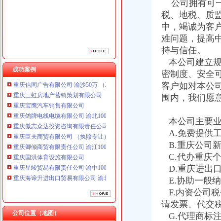
公司拥有可一
重庆傲志众达投资咨询有限责任公司 渝九1000万 （增资）
税、地税、质
重庆臣夫商贸有限公司 （执照专让）
重庆卿倾商贸有限责任公司 渝江100万 （工商注册）
中，竭诚为客
重庆国洪体育设施有限公司
难问题，提高
重庆星竣贸易有限责任公司 渝中100万 （进出口权）
持与信任。
重庆海谛升进出口贸易有限公司 渝北100万 （进出口权）
本公司建立规
重庆奕欣锦诚商贸有限公司 渝九50万 （工商注册）
成功案例
密制度、安全
重庆信同广告有限公司 渝沙50万 （工商注册）
客户如对本公
重庆三虹房地产营销策划有限公司
围内，我们愿
重庆宝鹰汽车销售有限公司
重庆鸽牌电线电缆有限公司 渝北10010万 (进出口权)
重庆傲志众达投资咨询有限责任公司 渝九1000万 （增资）
本公司主要业
重庆臣夫商贸有限公司 （执照专让）
A.免费提供
重庆卿倾商贸有限责任公司 渝江100万 （工商注册）
B.重庆公司
重庆国洪体育设施有限公司
C.代办重庆
重庆星竣贸易有限责任公司 渝中100万 （进出口权）
D.重庆进出
重庆海谛升进出口贸易有限公司 渝北100万 （进出口权）
E.协助一般
重庆奕欣锦诚商贸有限公司 渝九50万 （工商注册）
重庆信同广告有限公司 渝沙50万 （工商注册）
F.内资公司
重庆三虹房地产营销策划有限公司
请发票、代交
重庆宝鹰汽车销售有限公司
公司位置（地图）
G.代理商标