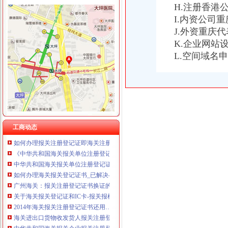
H.注册香港
I.内资公司
J.外资重庆
K.企业网站
海关报关登记证书
L.空间域名
申请海关报关单位注册登记证书,海关报关注册信息年度报告范本,
海关报关单位注册登记证书-荣誉证书-常州市金坛区环宇科学仪器厂
《中华共和国海关报关单位注册登记证书》变更材料
《中华共和国海关报关单位注册登记证书》备案材料
海关进出口货物收发货人报关注册登记证书
关于《海关报关单位注册登记证书》的几个问题.-报关报检-福步外
《中华共和国海关报关企业报关注册登记证书》有效期为几年？
工商动态
如何办理报关注册登记证即海关注册登记证明？-通关监管海关业务咨
《中华共和国海关报关单位注册登记证书》的有效期是多久？
中华共和国海关报关单位注册登记证书.xls
如何办理海关报关登记证书_已解决-阿里巴巴生意经
广州海关：报关注册登记证书换证的问题
关于海关报关登记证和IC卡-报关报检-福步外贸论坛（FOBBusiness
2014年海关报关注册登记证书还用…-海关百问
海关进出口货物收发货人报关注册登记证书的次办理
中华共和国海关报关企业报关注册登记证书过期_政务咨询_浙江电