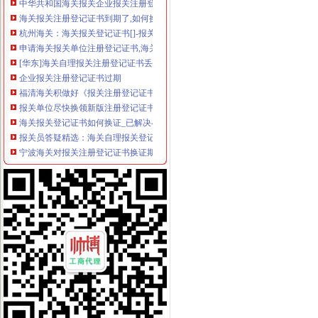
海关报关注册登记证书到期了,如何换证？_政务咨询_浙江电子口岸
杭州海关：海关报关登记证书[]-报关员通关指南--育路报关员考
申请海关报关单位注册登记证书,海关报关注册信息年度报告范本,
[华东]海关自理报关注册登记证书丢失-报关报检-福步外贸论坛（FOB
企业报关注册登记证书过期
福清海关积做好《报关注册登记证书》换证工作
报关单位尽快换领新版注册登记证书|海关|报关_凤凰财经
海关报关登记证书如何换证_已解决-阿里巴巴生意经
报关员答疑精选：海关自理报关登记证变更-报关员-环球网校
宁波海关对报关注册登记证书换证期限的规定_海关外贸咨询_新浪博客
一般贸易报关,海关报关注册登记证书应多注意：_第1页_zz
更换海关注册登记证书后仍无报关？-海南省政务服务中心
宁波海关对报关注册登记证书换证期限的规定-通关监管海关业务咨询
海关进出口货物收发货人报关注册登记证书有效期-报关员通关指南--育
拱北海关：咨询报关企业注册登记证延续及换证
关于海关办理IC卡和报关登记证书怎么办理？急-报关报检-福步外贸论
海关进出口货物收发货人报关注册登记证书的次办理
[06-30]哪位YUYU知道海关报关注册登记证在哪里办理换证？？_鹭岛
申请海关报关单位注册登记证书,海关报关注册信息年度报告范本,
海关报关单位注册登记证书-荣誉证书-常州市金坛区环宇科学仪器厂
报关注册登记证书在海关哪个部门办理？-实务问答-中国物流交易中