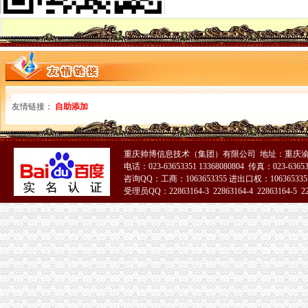
海关进出口货物收发货人报关注册登记证书过期怎样办理-政民互动群
变更人后海关报关注册登记证书要办理变更需要哪些资料？_已解决-
海关进出口货物报关登记证(英文翻译模板)_Sunny_新浪博客
进出口企业登记证全称是什么；它和海关报关登记证是一回事吗？_阿
海关注册登记证书年检_政务咨询_浙江电子口岸
北京海关：进出口货物收发货人报关注册登记证证书过期
报关企业应自“中华共和国海关报关企业报关注册登记证书”届
拱北海关：关于报关注册登记证书换证问题-报关员网-吧
友情链接：
自助添加
海关进出口货物收发货人报关注册登记证书-公司动态-北京东方圣隆达
《海关进出口货物收发货人报关注册登记证书》有效期有多久？-通关
海关登记证书到期-会计之家-PoweredbyDiscuz!
重庆帅博信息技术（集团）有限公司 地址：重庆渝
报关登记证过期海关加急服务_报关报检_中国贸易金融网
电话：023-63653351 13368080804 传真：023-6365
变更人后海关报关注册登记证书要办理变更需要哪些资料？-阿里巴
咨询QQ：工商：1063653355 进出口权：1063653355
企业的《中华共和国海关进出口货物收发货人报关注册登记证书》
受理员QQ：22863164-3 22863164-4 22863164-5 228
中华共和国海关进出口货人报关注册登记证书逾期年检失效后该怎
海关报关登记证书
进出口收发货人报关注册登记证书…-海关百问
报关单位尽快换领新版注册登记证书_网易新闻
《中华共和国海关报关单位注册登记证书》变更材料
《中华共和国海关报关单位注册登记证书》备案材料
海关进出口货物收发货人报关注册登记证书
关于《海关报关单位注册登记证书》的几个问题.-报关报检-福步外