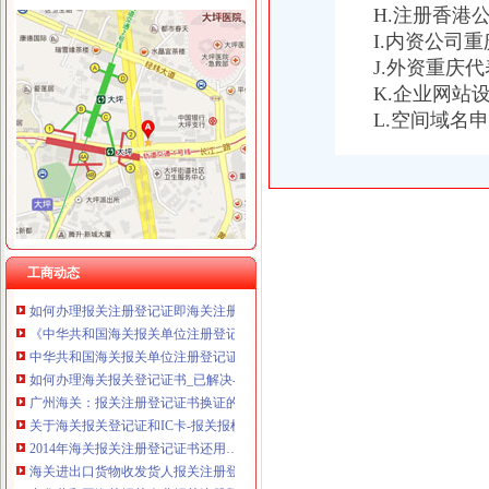
H.注册香港
I.内资公司
J.外资重庆
K.企业网站
海关报关登记证书
L.空间域名
进出口收发货人报关注册登记证书…-海关百问
报关单位尽快换领新版注册登记证书_网易新闻
《中华共和国海关报关单位注册登记证书》变更材料
《中华共和国海关报关单位注册登记证书》备案材料
海关进出口货物收发货人报关注册登记证书
关于《海关报关单位注册登记证书》的几个问题.-报关报检-福步外
《中华共和国海关报关企业报关注册登记证书》有效期为几年？
工商动态
如何办理报关注册登记证即海关注册登记证明？-通关监管海关业务咨
《中华共和国海关报关单位注册登记证书》的有效期是多久？
中华共和国海关报关单位注册登记证书.xls
如何办理海关报关登记证书_已解决-阿里巴巴生意经
广州海关：报关注册登记证书换证的问题
关于海关报关登记证和IC卡-报关报检-福步外贸论坛（FOBBusiness
2014年海关报关注册登记证书还用…-海关百问
海关进出口货物收发货人报关注册登记证书的次办理
中华共和国海关报关企业报关注册登记证书过期_政务咨询_浙江电