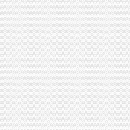
更换海关注册登记证书后仍无报关？-海南省政务服务中心
宁波海关对报关注册登记证书换证期限的规定-通关监管海关业务咨询
海关进出口货物收发货人报关注册登记证书有效期-报关员通关指南--育
拱北海关：咨询报关企业注册登记证延续及换证
关于海关办理IC卡和报关登记证书怎么办理？急-报关报检-福步外贸论
海关进出口货物收发货人报关注册登记证书的次办理
[06-30]哪位YUYU知道海关报关注册登记证在哪里办理换证？？_鹭岛
申请海关报关单位注册登记证书,海关报关注册信息年度报告范本,
海关报关单位注册登记证书-荣誉证书-常州市金坛区环宇科学仪器厂
报关注册登记证书在海关哪个部门办理？-实务问答-中国物流交易中
海关进出口货物收发货人报关注册登记证书过期怎样办理-政民互动群
变更人后海关报关注册登记证书要办理变更需要哪些资料？_已解决-
海关进出口货物报关登记证(英文翻译模板)_Sunny_新浪博客
进出口企业登记证全称是什么；它和海关报关登记证是一回事吗？_阿
海关注册登记证书年检_政务咨询_浙江电子口岸
北京海关：进出口货物收发货人报关注册登记证证书过期
报关企业应自“中华共和国海关报关企业报关注册登记证书”届
拱北海关：关于报关注册登记证书换证问题-报关员网-吧
海关进出口货物收发货人报关注册登记证书-公司动态-北京东方圣隆达
《海关进出口货物收发货人报关注册登记证书》有效期有多久？-通关
海关登记证书到期-会计之家-PoweredbyDiscuz!