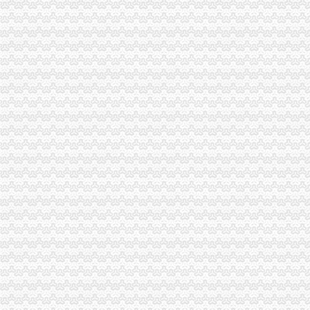
《中华共和国海关报关企业报关注册登记证书》有效期为几年？
如何办理报关注册登记证即海关注册登记证明？-通关监管海关业务咨
《中华共和国海关报关单位注册登记证书》的有效期是多久？
中华共和国海关报关单位注册登记证书.xls
如何办理海关报关登记证书_已解决-阿里巴巴生意经
广州海关：报关注册登记证书换证的问题
关于海关报关登记证和IC卡-报关报检-福步外贸论坛（FOBBusiness
2014年海关报关注册登记证书还用…-海关百问
海关进出口货物收发货人报关注册登记证书的次办理
中华共和国海关报关企业报关注册登记证书过期_政务咨询_浙江电
海关报关注册登记证书到期了,如何换证？_政务咨询_浙江电子口岸
杭州海关：海关报关登记证书[]-报关员通关指南--育路报关员考
申请海关报关单位注册登记证书,海关报关注册信息年度报告范本,
[华东]海关自理报关注册登记证书丢失-报关报检-福步外贸论坛（FOB
企业报关注册登记证书过期
福清海关积做好《报关注册登记证书》换证工作
报关单位尽快换领新版注册登记证书|海关|报关_凤凰财经
海关报关登记证书如何换证_已解决-阿里巴巴生意经
报关员答疑精选：海关自理报关登记证变更-报关员-环球网校
宁波海关对报关注册登记证书换证期限的规定_海关外贸咨询_新浪博客
一般贸易报关,海关报关注册登记证书应多注意：_第1页_zz