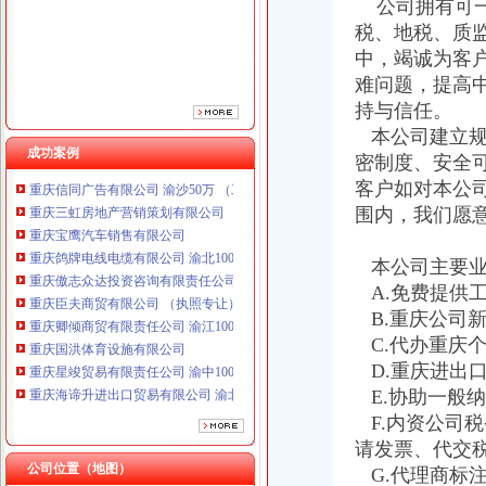
公司拥有可一
重庆傲志众达投资咨询有限责任公司 渝九1000万 （增资）
税、地税、质
重庆臣夫商贸有限公司 （执照专让）
中，竭诚为客
重庆卿倾商贸有限责任公司 渝江100万 （工商注册）
重庆国洪体育设施有限公司
难问题，提高
重庆星竣贸易有限责任公司 渝中100万 （进出口权）
持与信任。
重庆海谛升进出口贸易有限公司 渝北100万 （进出口权）
本公司建立规
重庆奕欣锦诚商贸有限公司 渝九50万 （工商注册）
成功案例
密制度、安全
重庆信同广告有限公司 渝沙50万 （工商注册）
客户如对本公
重庆三虹房地产营销策划有限公司
围内，我们愿
重庆宝鹰汽车销售有限公司
重庆鸽牌电线电缆有限公司 渝北10010万 (进出口权)
重庆傲志众达投资咨询有限责任公司 渝九1000万 （增资）
本公司主要业
重庆臣夫商贸有限公司 （执照专让）
A.免费提供
重庆卿倾商贸有限责任公司 渝江100万 （工商注册）
B.重庆公司
重庆国洪体育设施有限公司
C.代办重庆
重庆星竣贸易有限责任公司 渝中100万 （进出口权）
D.重庆进出
重庆海谛升进出口贸易有限公司 渝北100万 （进出口权）
E.协助一般
重庆奕欣锦诚商贸有限公司 渝九50万 （工商注册）
F.内资公司
重庆信同广告有限公司 渝沙50万 （工商注册）
重庆三虹房地产营销策划有限公司
请发票、代交
重庆宝鹰汽车销售有限公司
公司位置（地图）
G.代理商标