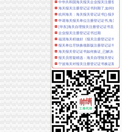
海关报关注册登记证书到期了,如何换证？_政务
杭州海关：海关报关登记证书[]-报关员通关指南
申请海关报关单位注册登记证书,海关报关注册
[华东]海关自理报关注册登记证书丢失-报关报检
企业报关注册登记证书过期
福清海关积做好《报关注册登记证书》换证工
报关单位尽快换领新版注册登记证书|海关|报关
海关报关登记证书如何换证_已解决-阿里巴巴
报关员答疑精选：海关自理报关登记证变更-报
宁波海关对报关注册登记证书换证期限的规定_
一般贸易报关,海关报关注册登记证书应多注意：_
更换海关注册登记证书后仍无报关？-海南省政
宁波海关对报关注册登记证书换证期限的规定-
海关进出口货物收发货人报关注册登记证书有效期
拱北海关：咨询报关企业注册登记证延续及换
关于海关办理IC卡和报关登记证书怎么办理？急
海关进出口货物收发货人报关注册登记证书的
[06-30]哪位YUYU知道海关报关注册登记证
申请海关报关单位注册登记证书,海关报关注册
海关报关单位注册登记证书-荣誉证书-常州市
报关注册登记证书在海关哪个部门办理？-实务