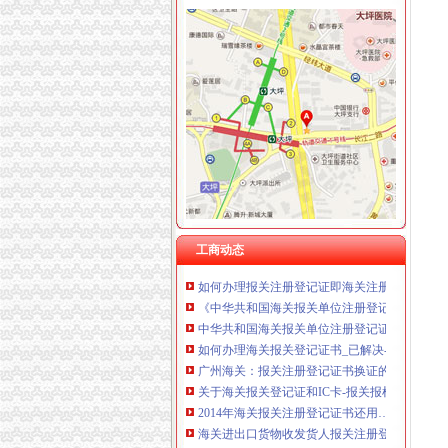
海关报关登记证书
南通海关提醒进出口企业及时变更报关注册登记
报关企业如何办理海关注册登记手续
《中华共和国海关报关单位注册登记证书》变
《中华共和国海关报关单位注册登记证书》备
海关进出口货物收发货人报关注册登记证书
关于《海关报关单位注册登记证书》的几个问题.
《中华共和国海关报关企业报关注册登记证书
工商动态
如何办理报关注册登记证即海关注册登记证明？
《中华共和国海关报关单位注册登记证书》的
中华共和国海关报关单位注册登记证书.xls
如何办理海关报关登记证书_已解决-阿里巴巴
广州海关：报关注册登记证书换证的问题
关于海关报关登记证和IC卡-报关报检-福步外贸论坛（
2014年海关报关注册登记证书还用…-海关百问
海关进出口货物收发货人报关注册登记证书的
中华共和国海关报关企业报关注册登记证书过期