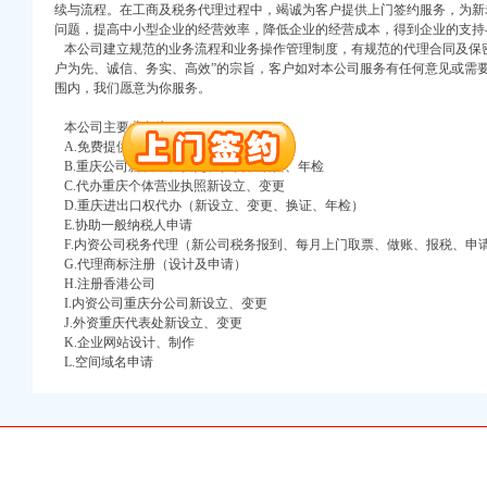
万 （增资）
续与流程。在工商及税务代理过程中，竭诚为客户提供上门签约服务，为新
问题，提高中小型企业的经营效率，降低企业的经营成本，得到企业的支持
本公司建立规范的业务流程和业务操作管理制度，有规范的代理合同及保密
注册）
户为先、诚信、务实、高效”的宗旨，客户如对本公司服务有任何意见或需
围内，我们愿意为你服务。
口权）
进出口权）
本公司主要业务为：
册）
A.免费提供工商及税务咨询服务
B.重庆公司新设立、变更、验资、增资、年检
C.代办重庆个体营业执照新设立、变更
D.重庆进出口权代办（新设立、变更、换证、年检）
E.协助一般纳税人申请
口权)
F.内资公司税务代理（新公司税务报到、每月上门取票、做账、报税、申
万 （增资）
G.代理商标注册（设计及申请）
H.注册香港公司
I.内资公司重庆分公司新设立、变更
注册）
J.外资重庆代表处新设立、变更
K.企业网站设计、制作
口权）
L.空间域名申请
进出口权）
册）