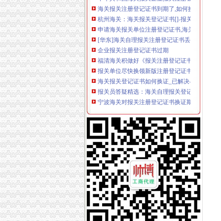
杭州海关：海关报关登记证书[]-报关员通关指南
申请海关报关单位注册登记证书,海关报关注册
[华东]海关自理报关注册登记证书丢失-报关报检
企业报关注册登记证书过期
福清海关积做好《报关注册登记证书》换证工
报关单位尽快换领新版注册登记证书|海关|报关
海关报关登记证书如何换证_已解决-阿里巴巴
报关员答疑精选：海关自理报关登记证变更-报
宁波海关对报关注册登记证书换证期限的规定_
一般贸易报关,海关报关注册登记证书应多注意：_
更换海关注册登记证书后仍无报关？-海南省政
宁波海关对报关注册登记证书换证期限的规定-
海关进出口货物收发货人报关注册登记证书有效期
拱北海关：咨询报关企业注册登记证延续及换
关于海关办理IC卡和报关登记证书怎么办理？急
海关进出口货物收发货人报关注册登记证书的
[06-30]哪位YUYU知道海关报关注册登记证
申请海关报关单位注册登记证书,海关报关注册
海关报关单位注册登记证书-荣誉证书-常州市
报关注册登记证书在海关哪个部门办理？-实务
海关进出口货物收发货人报关注册登记证书过期