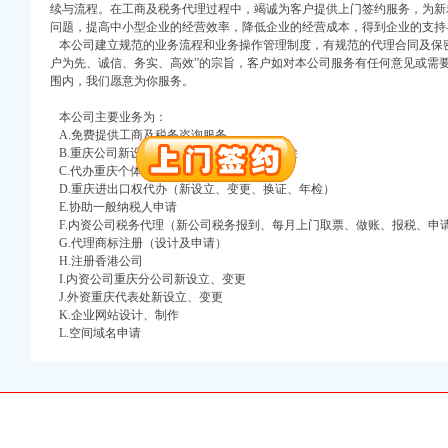
万 （增资）
续与流程。在工商及税务代理过程中，竭诚为客户提供上门签约服务，为新
问题，提高中小型企业的经营效率，降低企业的经营成本，得到企业的支持
注册）
本公司建立规范的业务流程和业务操作管理制度，有规范的代理合同及保密
户为先、诚信、务实、高效”的宗旨，客户如对本公司服务有任何意见或需
围内，我们愿意为你服务。
口权）
进出口权）
本公司主要业务为：
册）
A.免费提供工商及税务咨询服务
B.重庆公司新设立、变更、验资、增资、年检
C.代办重庆个体营业执照新设立、变更
D.重庆进出口权代办（新设立、变更、换证、年检）
E.协助一般纳税人申请
口权)
F.内资公司税务代理（新公司税务报到、每月上门取票、做账、报税、申
万 （增资）
G.代理商标注册（设计及申请）
H.注册香港公司
注册）
I.内资公司重庆分公司新设立、变更
J.外资重庆代表处新设立、变更
口权）
K.企业网站设计、制作
L.空间域名申请
进出口权）
册）