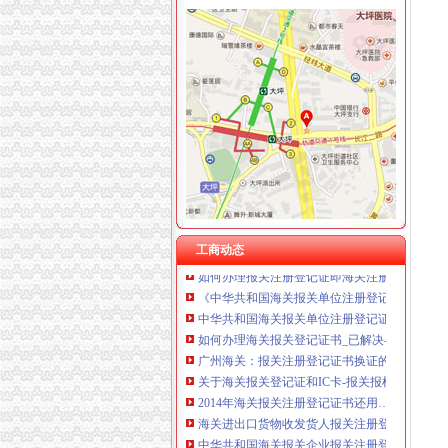
海关报关登记证书
南通海关提醒进出口企业及时变更报关注册登记
变更人后海关报关注册登记证书要办理变更需要
《中华共和国海关报关单位注册登记证书》变
《中华共和国海关报关单位注册登记证书》备
海关进出口货物收发货人报关注册登记证书
关于《海关报关单位注册登记证书》的几个问题.
《中华共和国海关报关企业报关注册登记证书
工商动态
如何办理报关注册登记证即海关注册登记证明？
《中华共和国海关报关单位注册登记证书》的
中华共和国海关报关单位注册登记证书.xls
如何办理海关报关登记证书_已解决-阿里巴巴
广州海关：报关注册登记证书换证的问题
关于海关报关登记证和IC卡-报关报检-福步外贸论坛（
2014年海关报关注册登记证书还用…-海关百问
海关进出口货物收发货人报关注册登记证书的
中华共和国海关报关企业报关注册登记证书过期
海关报关注册登记证书到期了,如何换证？_政务