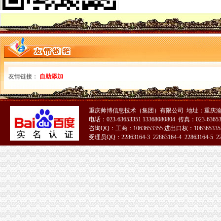
北京海关：进出口货物收发货人报关注册登记证证书过期
报关企业应自“中华共和国海关报关企业报关注册登记证书”届
拱北海关：关于报关注册登记证书换证问题-报关员网-吧
海关进出口货物收发货人报关注册登记证书-公司动态-北京东方圣隆达
《海关进出口货物收发货人报关注册登记证书》有效期有多久？-通关
海关登记证书到期-会计之家-PoweredbyDiscuz!
报关登记证过期海关加急服务_报关报检_中国贸易金融网
变更人后海关报关注册登记证书要办理变更需要哪些资料？-阿里巴
友情链接：
自助添加
企业的《中华共和国海关进出口货物收发货人报关注册登记证书》
中华共和国海关进出口货人报关注册登记证书逾期年检失效后该怎
海关报关登记证书
重庆帅博信息技术（集团）有限公司 地址：重庆渝
南通海关提醒进出口企业及时变更报关注册登记证书信息__江海
电话：023-63653351 13368080804 传真：023-6365
报关企业如何办理海关注册登记手续
咨询QQ：工商：1063653355 进出口权：1063653355
受理员QQ：22863164-3 22863164-4 22863164-5 228
《中华共和国海关报关单位注册登记证书》变更材料
《中华共和国海关报关单位注册登记证书》备案材料
海关进出口货物收发货人报关注册登记证书
关于《海关报关单位注册登记证书》的几个问题.-报关报检-福步外
《中华共和国海关报关企业报关注册登记证书》有效期为几年？
如何办理报关注册登记证即海关注册登记证明？-通关监管海关业务咨
《中华共和国海关报关单位注册登记证书》的有效期是多久？
中华共和国海关报关单位注册登记证书.xls
如何办理海关报关登记证书_已解决-阿里巴巴生意经