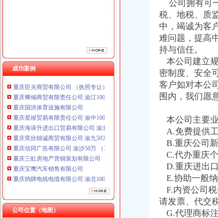
公司拥有可一
税、地税、质
中，竭诚为客
难问题，提高
持与信任。
重庆鸽牌电线电缆有限公司 渝北10010万 (进出口权)
本公司建立规
成功案例
重庆傲志众达投资咨询有限责任公司 渝九1000万 （增资）
密制度、安全
重庆臣夫商贸有限公司 （执照专让）
客户如对本公
重庆卿倾商贸有限责任公司 渝江100万 （工商注册）
围内，我们愿
重庆国洪体育设施有限公司
重庆星竣贸易有限责任公司 渝中100万 （进出口权）
本公司主要业
重庆海谛升进出口贸易有限公司 渝北100万 （进出口权）
重庆奕欣锦诚商贸有限公司 渝九50万 （工商注册）
A.免费提供
重庆信同广告有限公司 渝沙50万 （工商注册）
B.重庆公司
重庆三虹房地产营销策划有限公司
C.代办重庆
重庆宝鹰汽车销售有限公司
D.重庆进出
重庆鸽牌电线电缆有限公司 渝北10010万 (进出口权)
E.协助一般
重庆傲志众达投资咨询有限责任公司 渝九1000万 （增资）
F.内资公司
重庆臣夫商贸有限公司 （执照专让）
请发票、代交
重庆卿倾商贸有限责任公司 渝江100万 （工商注册）
公司位置（地图）
重庆国洪体育设施有限公司
G.代理商标
海关报关登记证书