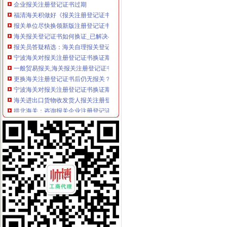
福清海关积做好《报关注册登记证书》换证工作
报关单位尽快换领新版注册登记证书|海关|报关_凤凰财经
海关报关登记证书如何换证_已解决-阿里巴巴生意经
报关员答疑精选：海关自理报关登记证变更-报关员-环球网校
宁波海关对报关注册登记证书换证期限的规定_海关外贸咨询_新浪博客
一般贸易报关,海关报关注册登记证书应多注意：_第1页_zz
更换海关注册登记证书后仍无报关？-海南省政务服务中心
宁波海关对报关注册登记证书换证期限的规定-通关监管海关业务咨询
海关进出口货物收发货人报关注册登记证书有效期-报关员通关指南--育
拱北海关：咨询报关企业注册登记证延续及换证
关于海关办理IC卡和报关登记证书怎么办理？急-报关报检-福步外贸论
海关进出口货物收发货人报关注册登记证书的次办理
[06-30]哪位YUYU知道海关报关注册登记证在哪里办理换证？？_鹭岛
申请海关报关单位注册登记证书,海关报关注册信息年度报告范本,
海关报关单位注册登记证书-荣誉证书-常州市金坛区环宇科学仪器厂
报关注册登记证书在海关哪个部门办理？-实务问答-中国物流交易中
海关进出口货物收发货人报关注册登记证书过期怎样办理-政民互动群
变更人后海关报关注册登记证书要办理变更需要哪些资料？_已解决-
海关进出口货物报关登记证(英文翻译模板)_Sunny_新浪博客
进出口企业登记证全称是什么；它和海关报关登记证是一回事吗？_阿
海关注册登记证书年检_政务咨询_浙江电子口岸