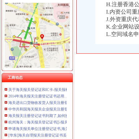
重庆星竣贸易有限责任公司 渝中100万 （进出口权）
H.注册香港
南通海关提醒进出口企业及时变更报关注册登记证书信息__江海
重庆海谛升进出口贸易有限公司 渝北100万 （进出口权）
I.内资公司
报关企业如何办理海关注册登记手续
重庆奕欣锦诚商贸有限公司 渝九50万 （工商注册）
J.外资重庆
《中华共和国海关报关单位注册登记证书》变更材料
重庆信同广告有限公司 渝沙50万 （工商注册）
《中华共和国海关报关单位注册登记证书》备案材料
K.企业网站
重庆三虹房地产营销策划有限公司
海关进出口货物收发货人报关注册登记证书
L.空间域名
重庆宝鹰汽车销售有限公司
关于《海关报关单位注册登记证书》的几个问题.-报关报检-福步外
《中华共和国海关报关企业报关注册登记证书》有效期为几年？
如何办理报关注册登记证即海关注册登记证明？-通关监管海关业务咨
《中华共和国海关报关单位注册登记证书》的有效期是多久？
中华共和国海关报关单位注册登记证书.xls
如何办理海关报关登记证书_已解决-阿里巴巴生意经
工商动态
广州海关：报关注册登记证书换证的问题
关于海关报关登记证和IC卡-报关报检-福步外贸论坛（FOBBusiness
2014年海关报关注册登记证书还用…-海关百问
海关进出口货物收发货人报关注册登记证书的次办理
中华共和国海关报关企业报关注册登记证书过期_政务咨询_浙江电
海关报关注册登记证书到期了,如何换证？_政务咨询_浙江电子口岸
杭州海关：海关报关登记证书[]-报关员通关指南--育路报关员考
申请海关报关单位注册登记证书,海关报关注册信息年度报告范本,
[华东]海关自理报关注册登记证书丢失-报关报检-福步外贸论坛（FOB
企业报关注册登记证书过期