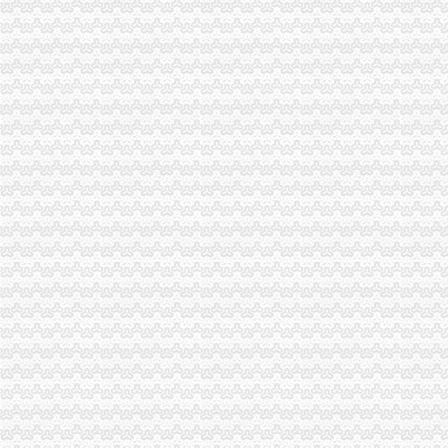
广州海关：报关注册登记证书换证的问题
关于海关报关登记证和IC卡-报关报检-福步外贸论坛（FOBBusiness
2014年海关报关注册登记证书还用…-海关百问
海关进出口货物收发货人报关注册登记证书的次办理
中华共和国海关报关企业报关注册登记证书过期_政务咨询_浙江电
海关报关注册登记证书到期了,如何换证？_政务咨询_浙江电子口岸
杭州海关：海关报关登记证书[]-报关员通关指南--育路报关员考
申请海关报关单位注册登记证书,海关报关注册信息年度报告范本,
[华东]海关自理报关注册登记证书丢失-报关报检-福步外贸论坛（FOB
企业报关注册登记证书过期
福清海关积做好《报关注册登记证书》换证工作
报关单位尽快换领新版注册登记证书|海关|报关_凤凰财经
海关报关登记证书如何换证_已解决-阿里巴巴生意经
报关员答疑精选：海关自理报关登记证变更-报关员-环球网校
宁波海关对报关注册登记证书换证期限的规定_海关外贸咨询_新浪博客
一般贸易报关,海关报关注册登记证书应多注意：_第1页_zz
更换海关注册登记证书后仍无报关？-海南省政务服务中心
宁波海关对报关注册登记证书换证期限的规定-通关监管海关业务咨询
海关进出口货物收发货人报关注册登记证书有效期-报关员通关指南--育
拱北海关：咨询报关企业注册登记证延续及换证
关于海关办理IC卡和报关登记证书怎么办理？急-报关报检-福步外贸论