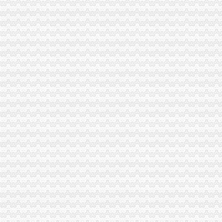
海关进出口货物收发货人报关注册登记证书的次办理
[06-30]哪位YUYU知道海关报关注册登记证在哪里办理换证？？_鹭岛
申请海关报关单位注册登记证书,海关报关注册信息年度报告范本,
海关报关单位注册登记证书-荣誉证书-常州市金坛区环宇科学仪器厂
报关注册登记证书在海关哪个部门办理？-实务问答-中国物流交易中
海关进出口货物收发货人报关注册登记证书过期怎样办理-政民互动群
变更人后海关报关注册登记证书要办理变更需要哪些资料？_已解决-
海关进出口货物报关登记证(英文翻译模板)_Sunny_新浪博客
进出口企业登记证全称是什么；它和海关报关登记证是一回事吗？_阿
海关注册登记证书年检_政务咨询_浙江电子口岸
北京海关：进出口货物收发货人报关注册登记证证书过期
报关企业应自“中华共和国海关报关企业报关注册登记证书”届
拱北海关：关于报关注册登记证书换证问题-报关员网-吧
海关进出口货物收发货人报关注册登记证书-公司动态-北京东方圣隆达
《海关进出口货物收发货人报关注册登记证书》有效期有多久？-通关
海关登记证书到期-会计之家-PoweredbyDiscuz!
报关登记证过期海关加急服务_报关报检_中国贸易金融网
变更人后海关报关注册登记证书要办理变更需要哪些资料？-阿里巴
企业的《中华共和国海关进出口货物收发货人报关注册登记证书》
中华共和国海关进出口货人报关注册登记证书逾期年检失效后该怎