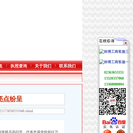
名
执照查询
关于我们
联系我们
02363653351
13320337068
13368080804
亮点纷呈
121173058551948.shtml
副巡视员高印平，代表市局党组前往万