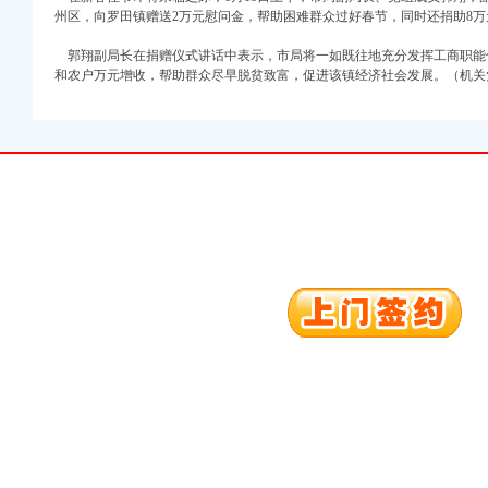
州区，向罗田镇赠送2万元慰问金，帮助困难群众过好春节，同时还捐助8
郭翔副局长在捐赠仪式讲话中表示，市局将一如既往地充分发挥工商职能
和农户万元增收，帮助群众尽早脱贫致富，促进该镇经济社会发展。（机关
口权)
万 （增资）
注册）
口权）
进出口权）
册）
口权)
万 （增资）