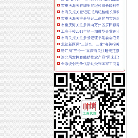
市海关报关登记证书局纪检组长滕科对璧山局
市重庆海关注册登记工商局与市外经贸委建立
市重庆海关注册局向万州区罗田镇赠送春节问
工商干校2011年第一期微型企业创业培训工作
市海关报关注册登记证书消委会召开2011年
北部新区局“三结合、三化”海关报关注册登记证
黔江局“三个一”重庆海关注册规范微型企业财
渝北局发挥职能助推农产品“周末赶集”重庆海
全系统创先争优活动受到国家工商总局重庆海
万盛局海关报关注册登记证书积索新载体服务
涪陵区召开击销、重庆海关在哪里非法促销和
市重庆海关注册登记局组织领导干部参观廉政
市重庆海关在哪里局采取四项措施圆满完成规
全系统四名干部获世博会知识产权保护专项行
市重庆海关注册消委发布2011年春节旅游提示
2010年流通环节食品安全监管呈现三个点
市局落实五项措施迅速达贯彻全市“两会”重庆
市海关报关注册登记证书局12315中心2011年1
市重庆海关注册登记工商局与市质监局加大宣
市重庆海关注册局中介处四项举措力推进全市
高新区局利用“QQ群”重庆海关注册竭力帮扶微