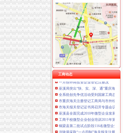
重庆卿倾商贸有限责任公司 渝江100万 （工商
重庆国洪体育设施有限公司
工商动态
重庆星竣贸易有限责任公司 渝中100万 （进出
江北区微型企业第二批创业培训呈现三点
重庆海谛升进出口贸易有限公司 渝北100万 （
垫江县加微企补助资金监管
重庆奕欣锦诚商贸有限公司 渝九50万 （工商注
巫溪局从“五方面”重庆海关在哪里着力加纪检
重庆信同广告有限公司 渝沙50万 （工商注册）
巴南区工商分局海关报关注册登记证书牵头召
重庆三虹房地产营销策划有限公司
2011年清明节期间消费者申诉举报咨询处理况
重庆宝鹰汽车销售有限公司
江津区召开微型企业协会成立大会
执法局海关报关登记证书创新举措加网络违法
2010年全市海关报关登记证书地理标志助推农
全系统“双”海关报关登记证书专项行动案件查
工商动态
一月份外商投资企业登记注册况
巫溪局突出“快、实、深、通”重庆海关注册字
全系统创先争优活动受到国家工商总局重庆海
市重庆海关注册登记工商局与市外经贸委建立
市海关报关登记证书局召开专题会议集中达全
巫溪县全面完成2010年微型企业发展工作
工商干校微型企业创业培训2011年第一期培训
铜梁县第二批试点阶段116名微型企业创业人员
涪陵局采取“一点四制”海关报关注册登记证书措
市重庆海关在哪里局纪检组长滕科带队到双桥