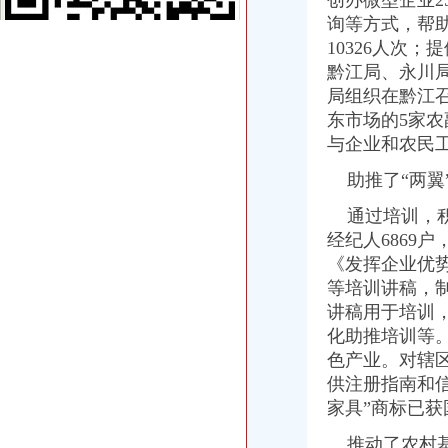
创办微型企业2
黔江局“三个一”重庆海关注册规范微型企业财政补助资金使用
询等方式，帮
渝北局发挥职能助推农产品“周末赶集”重庆海关注册活动
10326人次
全系统创先争优活动受到国家工商总局重庆海关注册领导高度评价
万盛局海关报关注册登记证书积索新载体服务经济发展取得新成绩
黔江局、永川局
涪陵区召开击销、重庆海关在哪里非法促销和查处取缔无照经营工作会
局组织在黔江
市重庆海关注册登记局组织领导干部参观廉政教育基地加示教育
东市场的5家农
市重庆海关在哪里局采取四项措施圆满完成规范文件清理工作
与企业和农民
全系统四名干部获世博会知识产权保护专项行动先进个人表彰
市重庆海关注册消委发布2011年春节旅游提示
助推了“两翼
2010年流通环节食品安全监管呈现三个点
通过培训，积
市局落实五项措施迅速达贯彻全市“两会”重庆海关注册登记精
市海关报关注册登记证书局12315中心2011年1月份第2周受理况
经纪人6869
市重庆海关注册登记工商局与市质监局加大宣教工作合作力度
《发挥企业优
市重庆海关注册局中介处四项举措力推进全市中介监管到位
等培训讲稿，
高新区局利用“QQ群”重庆海关注册竭力帮扶微型企业取得显著成效
讲稿用于培训
全系统“唱读讲”重庆海关在哪里活动呈现“四化”点
化助推培训等
市重庆海关注册登记局召开全市工商系统击侵知识产权和制售冒伪劣产品专项行
色产业。对辖
“十一五”海关报关注册登记证书期间全市外资企业实现跨越式发展
供注册指南和
两江新区外商投资企业座谈会在北部新区局重庆海关在哪里召开
奉节局微企发展重实际、重庆海关在哪里出实招、求实效
家具”商标已
铜梁县召开返乡农民工创办微型企业座谈会
推动了农村基
渝北局工商登记窗口2010年连续12个月被评为“优秀窗口”重庆海关在哪里