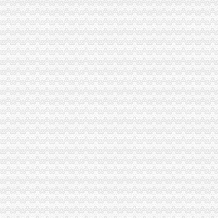
市局突出“四个化”重庆海关注册登记贯彻落实全国全市安全生产电视电话会议精
全市重庆海关注册登记微型企业创业培训工作亮点纷呈
市重庆海关注册登记工商局与市外经贸委建立外资登记审批合作机制
市重庆海关注册局向万州区罗田镇赠送春节问金
工商干校2011年第一期微型企业创业培训工作圆满结束
市海关报关注册登记证书消委会召开2011年度消委系统深化消费维权合作检测
北部新区局“三结合、三化”海关报关注册登记证书积开展辖区大型市场“双”工作
黔江局“三个一”重庆海关注册规范微型企业财政补助资金使用
渝北局发挥职能助推农产品“周末赶集”重庆海关注册活动
全系统创先争优活动受到国家工商总局重庆海关注册领导高度评价
万盛局海关报关注册登记证书积索新载体服务经济发展取得新成绩
涪陵区召开击销、重庆海关在哪里非法促销和查处取缔无照经营工作会
市重庆海关注册登记局组织领导干部参观廉政教育基地加示教育
市重庆海关在哪里局采取四项措施圆满完成规范文件清理工作
全系统四名干部获世博会知识产权保护专项行动先进个人表彰
市重庆海关注册消委发布2011年春节旅游提示
2010年流通环节食品安全监管呈现三个点
市局落实五项措施迅速达贯彻全市“两会”重庆海关注册登记精
市海关报关注册登记证书局12315中心2011年1月份第2周受理况
市重庆海关注册登记工商局与市质监局加大宣教工作合作力度
市重庆海关注册局中介处四项举措力推进全市中介监管到位
高新区局利用“QQ群”重庆海关注册竭力帮扶微型企业取得显著成效