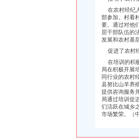
市重庆海关注册消委会召开座谈会谋划2011年工作
在农村经纪人
市海关报关登记证书综办到市局检查指导平安建设和综工作
部参加。村看
綦江局海关报关登记证书三举措深入助推微型企业发展
要。通过对他
市重庆海关注册登记局发挥外资登记职能大力推进内陆开放高地建设
层干部队伍的
波局长、海关报关注册登记证书单衍华副局长赴万州区铁峰乡看望问困难群众
2010年重庆市海关报关注册登记证书流通领域烟花竹商品质量监测况
发展和农村基
市重庆海关在哪里工商局等部门将继续加媒体广告监管
促进了农村经
垫江县精心谋划2011年微型企业发展工作
巫溪局城厢一所“五方面”重庆海关注册登记积扶持返乡农民工再就业
在培训的积极推
市海关报关登记证书工商局市个协会召开新春座谈会
局在积极开展
工商动态
同行业的农村
江北区微型企业第二批创业培训呈现三点
县努比山羊养
垫江县加微企补助资金监管
巫溪局从“五方面”重庆海关在哪里着力加纪检监察工作
提供咨询服务
巴南区工商分局海关报关注册登记证书牵头召开行政执法与刑事司法衔接工作座
局通过培训促进
2011年清明节期间消费者申诉举报咨询处理况综述
们活跃在城乡之
江津区召开微型企业协会成立大会
市场繁荣。（
执法局海关报关登记证书创新举措加网络违法案件查办
2010年全市海关报关登记证书地理标志助推农村经济发展显成效
全系统“双”海关报关登记证书专项行动案件查办实现两大突破
一月份外商投资企业登记注册况