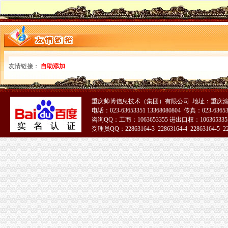
巫溪局突出“快、实、深、通”重庆海关注册字做好寒潮防工作
全系统创先争优活动受到国家工商总局重庆海关注册领导高度评价
市重庆海关注册登记工商局与市外经贸委建立外资登记审批合作机制
城口县新增一件重庆市海关报关登记证书著名商标
市海关报关登记证书局召开专题会议集中达全国工商行政管理工作会议精
巫溪县全面完成2010年微型企业发展工作
友情链接：
自助添加
工商干校微型企业创业培训2011年第一期培训班顺利开班
铜梁县第二批试点阶段116名微型企业创业人员通过创业评审
涪陵局采取“一点四制”海关报关注册登记证书措施化“两法”衔接成效明显
重庆帅博信息技术（集团）有限公司 地址：重庆渝
市重庆海关在哪里局纪检组长滕科带队到双桥局开展考核考察工作
电话：023-63653351 13368080804 传真：023-6365
单衍华副局海关报关登记证书长召集宣教处研究谋划2011年工作思路
咨询QQ：工商：1063653355 进出口权：1063653355
全市工商系统扎实抓好“民心工程”重庆海关注册项目效果显著
受理员QQ：22863164-3 22863164-4 22863164-5 228
长寿局推行“驻点式”重庆海关注册监管确保食品安全
城口局“四条措施”海关报关登记证书加案件核审提高案件质量
沙坪坝局重庆海关注册创新设立25家电子商务行政指导联系点推动电子商务监
彭水县残联配套9万元扶持残疾人创办微型企业
全市海关报关登记证书工商系统2011年1月第一周击侵知识产权和制售冒伪劣商
2011年“3.15”海关报关注册登记证书电视晚会筹备工作进展顺利
国家工商总局纪检组长何昕检查重庆 “两节”海关报关注册登记证书市场
全市“双”海关报关登记证书行动取得阶段成效
市重庆海关注册登记局邀请人大代表政协委员和老干部代表听取媒体广告监管意