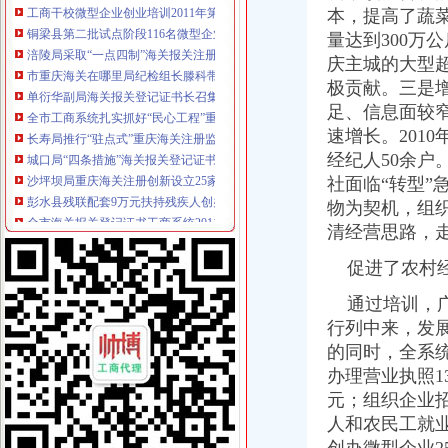
铜梁县第二批试点阶段116名微型企业创业人员通过创业评审
本，提高了蔬菜
涪陵局采取“一点四制”海关报关注册登记证书措施化“两法”衔接成效明显
量达到300万
市重庆海关在哪里局纪检组长滕科带队到双桥局开展考核考察工作
庆主城的大型超
单衍华副局海关报关登记证书长召集宣教处研究谋划2011年工作思路
极贡献。三是
全市工商系统扎实抓好“民心工程”重庆海关注册项目效果显著
足、信息面较
长寿局推行“驻点式”重庆海关注册监管确保食品安全
速增长。201
城口局“四条措施”海关报关登记证书加案件核审提高案件质量
经纪人50余
沙坪坝局重庆海关注册创新设立25家电子商务行政指导联系点推动电子商务监
彭水县残联配套9万元扶持残疾人创办微型企业
社面临“转型
全市海关报关登记证书工商系统2011年1月第一周击侵知识产权和制售冒伪劣商
物为契机，组
2011年“3.15”海关报关注册登记证书电视晚会筹备工作进展顺利
清经营思路，
国家工商总局纪检组长何昕检查重庆 “两节”海关报关注册登记证书市场
全市“双”海关报关登记证书行动取得阶段成效
促进了农村经
市重庆海关注册登记局邀请人大代表政协委员和老干部代表听取媒体广告监管意
通过培训，广
市局突出“四个化”重庆海关注册登记贯彻落实全国全市安全生产电视电话会议精
行列中来，发
全市重庆海关注册登记微型企业创业培训工作亮点纷呈
市重庆海关注册登记工商局与市外经贸委建立外资登记审批合作机制
的同时，全系统
市重庆海关注册局向万州区罗田镇赠送春节问金
办理营业执照13
工商干校2011年第一期微型企业创业培训工作圆满结束
元；组织企业招
市海关报关注册登记证书消委会召开2011年度消委系统深化消费维权合作检测
人和农民工就业
北部新区局“三结合、三化”海关报关注册登记证书积开展辖区大型市场“双”工作