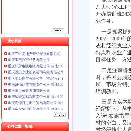
免费培训农村
重庆臣夫商贸有限公司 （执照专让）
八大“民心工
重庆卿倾商贸有限责任公司 渝江100万 （工商注册）
开办培训班343
重庆国洪体育设施有限公司
标任务。
重庆星竣贸易有限责任公司 渝中100万 （进出口权）
重庆海谛升进出口贸易有限公司 渝北100万 （进出口权）
一是抓紧抓好
重庆奕欣锦诚商贸有限公司 渝九50万 （工商注册）
2007—20
重庆信同广告有限公司 渝沙50万 （工商注册）
成功案例
农村经纪执业
重庆三虹房地产营销策划有限公司
特点和农业产
重庆宝鹰汽车销售有限公司
目标任务、方
重庆鸽牌电线电缆有限公司 渝北10010万 (进出口权)
重庆傲志众达投资咨询有限责任公司 渝九1000万 （增资）
二是注重特色
重庆臣夫商贸有限公司 （执照专让）
时，各区县局
重庆卿倾商贸有限责任公司 渝江100万 （工商注册）
殖、市场营销
重庆国洪体育设施有限公司
重庆星竣贸易有限责任公司 渝中100万 （进出口权）
培训教师。
重庆海谛升进出口贸易有限公司 渝北100万 （进出口权）
三是充实内容
重庆奕欣锦诚商贸有限公司 渝九50万 （工商注册）
经纪指南》丛
重庆信同广告有限公司 渝沙50万 （工商注册）
重庆三虹房地产营销策划有限公司
入选“农家书
重庆宝鹰汽车销售有限公司
材的空白，又
公司位置（地图）
村经纪执业人员