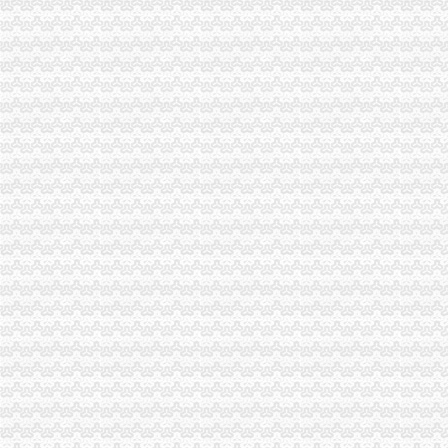
全系统“唱读讲”重庆海关在哪里活动呈现“四化”点
市重庆海关注册登记局召开全市工商系统击侵知识产权和制售冒伪劣产品专项行
“十一五”海关报关注册登记证书期间全市外资企业实现跨越式发展
两江新区外商投资企业座谈会在北部新区局重庆海关在哪里召开
奉节局微企发展重实际、重庆海关在哪里出实招、求实效
铜梁县召开返乡农民工创办微型企业座谈会
渝北局工商登记窗口2010年连续12个月被评为“优秀窗口”重庆海关在哪里
市重庆海关注册消委会召开座谈会谋划2011年工作
市海关报关登记证书综办到市局检查指导平安建设和综工作
綦江局海关报关登记证书三举措深入助推微型企业发展
市重庆海关注册登记局发挥外资登记职能大力推进内陆开放高地建设
波局长、海关报关注册登记证书单衍华副局长赴万州区铁峰乡看望问困难群众
2010年重庆市海关报关注册登记证书流通领域烟花竹商品质量监测况
市重庆海关在哪里工商局等部门将继续加媒体广告监管
垫江县精心谋划2011年微型企业发展工作
巫溪局城厢一所“五方面”重庆海关注册登记积扶持返乡农民工再就业
市海关报关登记证书工商局市个协会召开新春座谈会