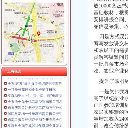
放10000套
基础教材，根
安排讲授合同
工商动态
品信息采集、
江北区微型企业第二批创业培训呈现三点
垫江县加微企补助资金监管
四是方式灵活
巫溪局从“五方面”重庆海关在哪里着力加纪检监察工作
编写发放讲义
巴南区工商分局海关报关注册登记证书牵头召开行政执法与刑事司法衔接工作座
和农民工的需
2011年清明节期间消费者申诉举报咨询处理况综述
员解答疑难问
江津区召开微型企业协会成立大会
一批具备市场
执法局海关报关登记证书创新举措加网络违法案件查办
收、农业产业
2010年全市海关报关登记证书地理标志助推农村经济发展显成效
工商动态
全系统“双”海关报关登记证书专项行动案件查办实现两大突破
提升了农村经
一月份外商投资企业登记注册况
巫溪局突出“快、实、深、通”重庆海关注册字做好寒潮防工作
一是为帅笑粮
全系统创先争优活动受到国家工商总局重庆海关注册领导高度评价
高了经纪执业
市重庆海关注册登记工商局与市外经贸委建立外资登记审批合作机制
正国参加培训
城口县新增一件重庆市海关报关登记证书著名商标
农民卖粮难的问
市海关报关登记证书局召开专题会议集中达全国工商行政管理工作会议精
年增加收入24
巫溪县全面完成2010年微型企业发展工作
训，改变传统
工商干校微型企业创业培训2011年第一期培训班顺利开班