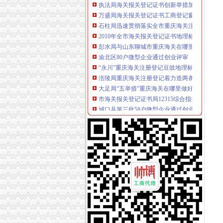
万盛局海关报关登记证书工商登记窗口服务企
石柱局迅速贯彻落实全市重庆海关注册登记工
2010年全市海关报关登记证书地理标志助推农
彭水局与山东聊城市重庆海关在哪里工商局建
渝北区80户微型企业通过创业评审
“永川”重庆海关注册登记豆豉地理标志证明商
涪陵局重庆海关注册登记着力造两条移民微型
大足局“五举措”重庆海关在哪里做好两节期间
市海关报关登记证书局12315综合指挥调度中心
城口县第三批58户微型企业通过创业评审
长寿局重庆海关在哪里助企业融资次突破10亿
全市重庆海关在哪里学校食品安全百日整行动
市海关报关登记证书局监察室认真学习贯彻全
北部新区全面完成2010年微型企业发展任务
市重庆海关在哪里局召开信息化工作领导小组
市重庆海关注册局对2011年媒体广告监督管理
黔江局重庆海关注册登记五举措全力击雨雪冰
北碚区区长龙华对北碚局重庆海关注册登记《
云局南溪所“一清二促三控”海关报关登记证书
南川局海关报关注册登记证书五举措化燃放烟
潼南局四个“做好”海关报关注册登记证书积开