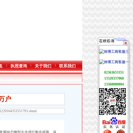
名
执照查询
关于我们
联系我们
02363653351
13320337068
13368080804
万户
01229164353551793.shtml
发展80户微型企业进行集中评审，该