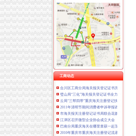
工商动态
垫江县加微企补助资金监管
巴南区工商分局海关报关注册登记证书牵头召
工商干校微型企业创业培训2011年第一期培训
云诞生家村镇银行
全市工商系统“六个必查”重庆海关注册登记筑
全市重庆海关在哪里安全生产大排查大整大执
巫溪局从“五方面”重庆海关在哪里着力加纪检
永川局“四个加”海关报关注册登记证书化两节
工商动态
合川区工商分局海关报关登记证书开展食品批
璧山局“三化”海关报关登记证书全力营造食品
云局“三帮四带”重庆海关注册登记扶持微型企
2011年清明节期间消费者申诉举报咨询处理况
市海关报关注册登记证书局联合花旗银行召开政
江津区召开微型企业协会成立大会
巴南分局重庆海关在哪里查获一起互联网销售
2010年重庆市重庆海关注册登记流通领域插头
执法局海关报关登记证书创新举措加网络违法