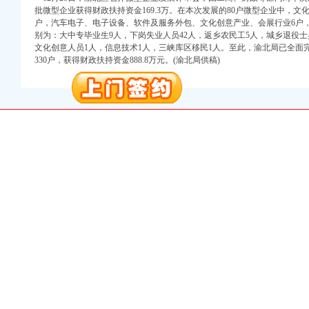
批微型企业获得财政扶持资金169.3万。在本次发展的80户微型企业中，文
户，汽车电子、电子设备、软件及服务外包、文化创意产业、会展行业6户，
注册）
别为：大中专毕业生9人，下岗失业人员42人，返乡农民工5人，城乡退役士
文化创意人员1人，信息技术1人，三峡库区移民1人。至此，渝北局已全面
口权）
330户，获得财政扶持资金888.8万元。(渝北局供稿)
进出口权）
册）
口权)
万 （增资）
注册）
口权）
进出口权）
册）