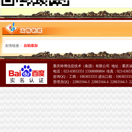
市海关报关登记证书消委会2011年年主题建议被中消协采纳
江津局规范“三个制度”重庆海关注册登记加消费投诉热线建设
梁平局袁驿所推行“四服务”重庆海关注册登记提高验照效率
单衍华副局海关报关登记证书长召集宣教处研究谋划2011年工作思路
全市工商系统扎实抓好“民心工程”重庆海关注册项目效果显著
长寿局推行“驻点式”重庆海关注册监管确保食品安全
城口局“四条措施”海关报关登记证书加案件核审提高案件质量
沙坪坝局重庆海关注册创新设立25家电子商务行政指导联系点推动电子商务监
友情链接：
自助添加
彭水县残联配套9万元扶持残疾人创办微型企业
全市海关报关登记证书工商系统2011年1月第一周击侵知识产权和制售冒伪劣商
2011年“3.15”海关报关注册登记证书电视晚会筹备工作进展顺利
重庆帅博信息技术（集团）有限公司 地址：重庆渝
国家工商总局纪检组长何昕检查重庆 “两节”海关报关注册登记证书市场
电话：023-63653351 13368080804 传真：023-6365
全市“双”海关报关登记证书行动取得阶段成效
咨询QQ：工商：1063653355 进出口权：1063653355
受理员QQ：22863164-3 22863164-4 22863164-5 228
市重庆海关注册登记局邀请人大代表政协委员和老干部代表听取媒体广告监管意
市局突出“四个化”重庆海关注册登记贯彻落实全国全市安全生产电视电话会议精
全市重庆海关注册登记微型企业创业培训工作亮点纷呈
市重庆海关注册登记工商局与市外经贸委建立外资登记审批合作机制
市重庆海关注册局向万州区罗田镇赠送春节问金
工商干校2011年第一期微型企业创业培训工作圆满结束
市海关报关注册登记证书消委会召开2011年度消委系统深化消费维权合作检测
北部新区局“三结合、三化”海关报关注册登记证书积开展辖区大型市场“双”工作