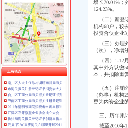
增长70.01%
124.23%。
（二）新登记分
工商动态
机构68户，较
巫溪县全面完成2010年微型企业发展工作
投资合伙企业
渝中区消委会“五个对接”海关报关登记证书保障消费者权益保护诉调对接顺利实
市重庆海关在哪里局纪检组长滕科带队到双桥局开展考核考察工作
（三）办理外商
酉局通过“四大机制”重庆海关注册登记积推进微型企业发展
（次），净增注册
云诞生家村镇银行
（四）1-12
江北区微型企业第二批创业培训呈现三点
垫江县加微企补助资金监管
其中外方认缴5
工商动态
巫溪局从“五方面”重庆海关在哪里着力加纪检监察工作
本，并扣除重
南川区人大主任陈均调研南川局海关报关登记证书工作
市海关报关注册登记证书消委会大力开展食品安全知识宣
（五）注销外商
合川区工商分局海关报关登记证书开展食品批发经营户专项整行动
（办事）机构2
巴南区工商分局海关报关注册登记证书牵头召开行政执法与刑事司法衔接工作座
更为内资企业的
2011年清明节期间消费者申诉举报咨询处理况综述
江津区召开微型企业协会成立大会
执法局海关报关登记证书创新举措加网络违法案件查办
三、历年累
云局“四加”重庆海关在哪里开展2011年红盾护农保春耕行动
截至2010年
2010年全市海关报关登记证书地理标志助推农村经济发展显成效