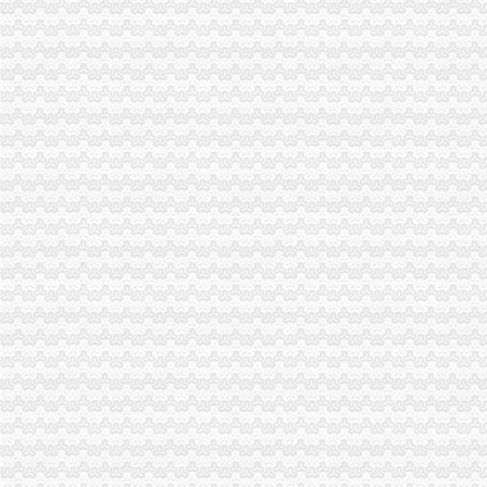
黔江局“三个一”重庆海关注册规范微型企业财政补助资金使用
渝北局发挥职能助推农产品“周末赶集”重庆海关注册活动
全系统创先争优活动受到国家工商总局重庆海关注册领导高度评价
万盛局海关报关注册登记证书积索新载体服务经济发展取得新成绩
涪陵区召开击销、重庆海关在哪里非法促销和查处取缔无照经营工作会
市重庆海关注册登记局组织领导干部参观廉政教育基地加示教育
市重庆海关在哪里局采取四项措施圆满完成规范文件清理工作
全系统四名干部获世博会知识产权保护专项行动先进个人表彰
市重庆海关注册消委发布2011年春节旅游提示
2010年流通环节食品安全监管呈现三个点
市局落实五项措施迅速达贯彻全市“两会”重庆海关注册登记精
工商动态
巫溪县全面完成2010年微型企业发展工作
渝中区消委会“五个对接”海关报关登记证书保障消费者权益保护诉调对接顺利实
市重庆海关在哪里局纪检组长滕科带队到双桥局开展考核考察工作
酉局通过“四大机制”重庆海关注册登记积推进微型企业发展
云诞生家村镇银行
江北区微型企业第二批创业培训呈现三点
垫江县加微企补助资金监管
巫溪局从“五方面”重庆海关在哪里着力加纪检监察工作
南川区人大主任陈均调研南川局海关报关登记证书工作
市海关报关注册登记证书消委会大力开展食品安全知识宣