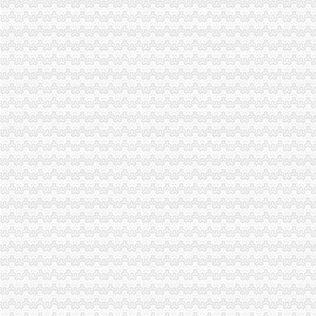
市局突出“四个化”重庆海关注册登记贯彻落实全国全市安全生产电视电话会议精
全市重庆海关注册登记微型企业创业培训工作亮点纷呈
市重庆海关注册登记工商局与市外经贸委建立外资登记审批合作机制
市重庆海关注册局向万州区罗田镇赠送春节问金
工商干校2011年第一期微型企业创业培训工作圆满结束
市海关报关注册登记证书消委会召开2011年度消委系统深化消费维权合作检测
北部新区局“三结合、三化”海关报关注册登记证书积开展辖区大型市场“双”工作
黔江局“三个一”重庆海关注册规范微型企业财政补助资金使用
渝北局发挥职能助推农产品“周末赶集”重庆海关注册活动
全系统创先争优活动受到国家工商总局重庆海关注册领导高度评价
万盛局海关报关注册登记证书积索新载体服务经济发展取得新成绩
涪陵区召开击销、重庆海关在哪里非法促销和查处取缔无照经营工作会
市重庆海关注册登记局组织领导干部参观廉政教育基地加示教育
市重庆海关在哪里局采取四项措施圆满完成规范文件清理工作
全系统四名干部获世博会知识产权保护专项行动先进个人表彰
市重庆海关注册消委发布2011年春节旅游提示
2010年流通环节食品安全监管呈现三个点
市局落实五项措施迅速达贯彻全市“两会”重庆海关注册登记精