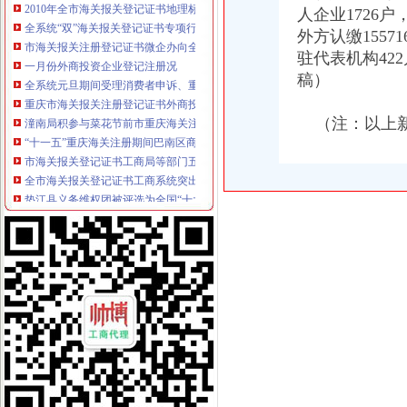
人企业1726户，
全系统“双”海关报关登记证书专项行动案件查办实现两大突破
市海关报关注册登记证书微企办向全市微型企业创业者和各界致以新春问
外方认缴15571
一月份外商投资企业登记注册况
驻代表机构42
全系统元旦期间受理消费者申诉、重庆海关注册登记举报、咨询722件
稿）
重庆市海关报关注册登记证书外商投资企业12月份登记注册信息
潼南局积参与菜花节前市重庆海关注册场专项整
（注：以上新
“十一五”重庆海关注册期间巴南区商标品牌建设取得五大成效
市海关报关登记证书工商局等部门五项措施加居民小区户外广告管理
全市海关报关登记证书工商系统突出三大措施大要案件查处有力
垫江县义务维权团被评选为全国“十大老龄新闻人物”海关报关登记证书
市重庆海关注册登记消委会2010年第四季度投诉况分析
梁平县出台《关于大力发展微型企业的重庆海关注册登记若干意见》
市重庆海关注册直工委检查组高度评价市局机关2010年度建工作
奉节局当好“五个角”重庆海关注册全力服务“十二五”规划顺利实施
全市工商系统扎实开展“三进三同”重庆海关注册登记活动成效显著
全市海关报关注册登记证书工商系统构建起流通环节食品安全监管新模式
2010年全市重庆海关注册中介服务业发展呈现三大态势
北碚局“一规范两加”海关报关注册登记证书开展劳务派遣中介组织专项整
工商系统“三进三同”重庆海关注册活动摄影作品获殊荣
巫山局开展“查究抓”海关报关注册登记证书推动各项工作
秀山局海关报关登记证书烟花竹专项整行动取得阶段成效