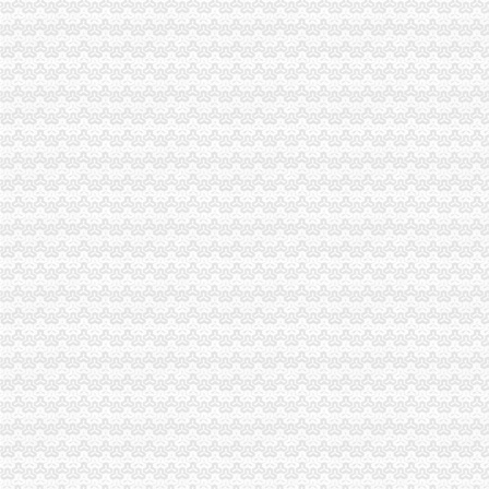
合川区工商分局海关报关登记证书开展食品批发经营户专项整行动
巴南区工商分局海关报关注册登记证书牵头召开行政执法与刑事司法衔接工作座
2011年清明节期间消费者申诉举报咨询处理况综述
江津区召开微型企业协会成立大会
执法局海关报关登记证书创新举措加网络违法案件查办
云局“四加”重庆海关在哪里开展2011年红盾护农保春耕行动
2010年全市海关报关登记证书地理标志助推农村经济发展显成效
全系统“双”海关报关登记证书专项行动案件查办实现两大突破
市海关报关注册登记证书微企办向全市微型企业创业者和各界致以新春问
一月份外商投资企业登记注册况
全系统元旦期间受理消费者申诉、重庆海关注册登记举报、咨询722件
重庆市海关报关注册登记证书外商投资企业12月份登记注册信息
潼南局积参与菜花节前市重庆海关注册场专项整
“十一五”重庆海关注册期间巴南区商标品牌建设取得五大成效
市海关报关登记证书工商局等部门五项措施加居民小区户外广告管理
全市海关报关登记证书工商系统突出三大措施大要案件查处有力
垫江县义务维权团被评选为全国“十大老龄新闻人物”海关报关登记证书
市重庆海关注册登记消委会2010年第四季度投诉况分析
梁平县出台《关于大力发展微型企业的重庆海关注册登记若干意见》
市重庆海关注册直工委检查组高度评价市局机关2010年度建工作
奉节局当好“五个角”重庆海关注册全力服务“十二五”规划顺利实施