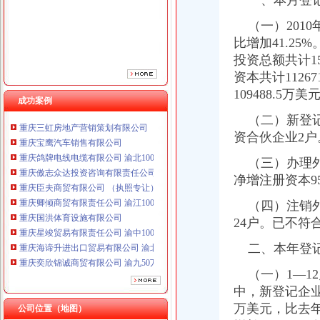
一、本月登
重庆臣夫商贸有限公司 （执照专让）
（一）2010年
重庆卿倾商贸有限责任公司 渝江100万 （工商注册）
重庆国洪体育设施有限公司
比增加41.25
重庆星竣贸易有限责任公司 渝中100万 （进出口权）
投资总额共计15
重庆海谛升进出口贸易有限公司 渝北100万 （进出口权）
资本共计1126
重庆奕欣锦诚商贸有限公司 渝九50万 （工商注册）
109488.5万美
成功案例
重庆信同广告有限公司 渝沙50万 （工商注册）
重庆三虹房地产营销策划有限公司
（二）新登记“
重庆宝鹰汽车销售有限公司
资合伙企业2
重庆鸽牌电线电缆有限公司 渝北10010万 (进出口权)
重庆傲志众达投资咨询有限责任公司 渝九1000万 （增资）
（三）办理外
重庆臣夫商贸有限公司 （执照专让）
净增注册资本95
重庆卿倾商贸有限责任公司 渝江100万 （工商注册）
（四）注销外
重庆国洪体育设施有限公司
重庆星竣贸易有限责任公司 渝中100万 （进出口权）
24户。已不符
重庆海谛升进出口贸易有限公司 渝北100万 （进出口权）
二、本年登
重庆奕欣锦诚商贸有限公司 渝九50万 （工商注册）
重庆信同广告有限公司 渝沙50万 （工商注册）
（一）1—12
重庆三虹房地产营销策划有限公司
中，新登记企业法
重庆宝鹰汽车销售有限公司
万美元，比去年同
公司位置（地图）