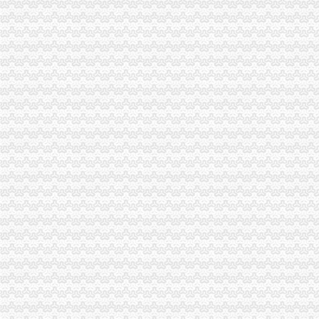
全市工商系统扎实开展“三进三同”重庆海关注册登记活动成效显著
全市海关报关注册登记证书工商系统构建起流通环节食品安全监管新模式
2010年全市重庆海关注册中介服务业发展呈现三大态势
北碚局“一规范两加”海关报关注册登记证书开展劳务派遣中介组织专项整
工商系统“三进三同”重庆海关注册活动摄影作品获殊荣
巫山局开展“查究抓”海关报关注册登记证书推动各项工作
秀山局海关报关登记证书烟花竹专项整行动取得阶段成效
市海关报关登记证书消委会2011年年主题建议被中消协采纳
江津局规范“三个制度”重庆海关注册登记加消费投诉热线建设
梁平局袁驿所推行“四服务”重庆海关注册登记提高验照效率
单衍华副局海关报关登记证书长召集宣教处研究谋划2011年工作思路
全市工商系统扎实抓好“民心工程”重庆海关注册项目效果显著
长寿局推行“驻点式”重庆海关注册监管确保食品安全
城口局“四条措施”海关报关登记证书加案件核审提高案件质量
沙坪坝局重庆海关注册创新设立25家电子商务行政指导联系点推动电子商务监
彭水县残联配套9万元扶持残疾人创办微型企业
全市海关报关登记证书工商系统2011年1月第一周击侵知识产权和制售冒伪劣商
2011年“3.15”海关报关注册登记证书电视晚会筹备工作进展顺利
国家工商总局纪检组长何昕检查重庆 “两节”海关报关注册登记证书市场
全市“双”海关报关登记证书行动取得阶段成效
市重庆海关注册登记局邀请人大代表政协委员和老干部代表听取媒体广告监管意