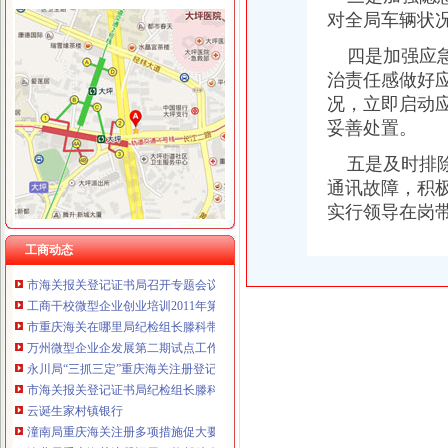
对全局车辆状
四是加强应急
治责任感做好
工商动态
况，立即启动
全市重庆海关在哪里安全生产大排查大整大执法专项行动圆满完成
妥善处置。
垫江县加微企补助资金监管
五是及时排除
巫溪局从“五方面”重庆海关在哪里着力加纪检监察工作
巴南区工商分局海关报关注册登记证书牵头召开行政执法与刑事司法衔接工作座
通讯故障，积
全市食品进销货“一单通”重庆海关注册制度推行效果显著
实行领导在岗
綦江局海关报关登记证书三举措深入助推微型企业发展
巫山局开展“查究抓”海关报关注册登记证书推动各项工作
工商动态
市海关报关登记证书局召开专题会议集中达全国工商行政管理工作会议精
工商干校微型企业创业培训2011年第一期培训班顺利开班
市重庆海关在哪里局纪检组长滕科带队到双桥局开展考核考察工作
万州微型企业企发展第二期试点工作创业培训呈现五大点
永川局“三抓三定”重庆海关注册登记提升农村经纪人培训质量
市海关报关登记证书局纪检组长滕科对璧山局提出六点工作要求
云诞生家村镇银行
潼南局重庆海关注册多项措施促大要案查处取得新突破
渝北局重庆海关注册运用职能帮助企业融资八亿元