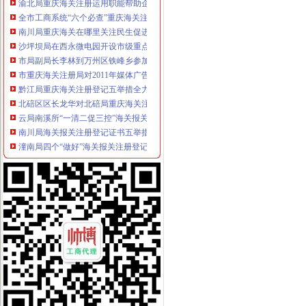
全市工商系统“六个必查”重庆海关注册登记筑牢食品安全监管防线
南川局重庆海关在哪里关注民生促进和谐大力推进12315行政执法体系建设
沙坪坝局在西永微电园开设市级重点项目行政审批“绿通道”重庆海关在哪里
市局副局长李林到万州区铁峰乡参加“三进三同”海关报关登记证书“结穷亲”活动
市重庆海关注册局对2011年媒体广告监督管理工作提出要求
黔江局重庆海关注册登记五举措全力击雨雪冰冻灾害
北碚区区长龙华对北碚局重庆海关注册登记《工商专报》作出批示
云局南溪所“一清二促三控”海关报关登记证书开展猪肉市场监管
南川局海关报关注册登记证书五举措化燃放烟花竹安全监管
潼南局四个“做好”海关报关注册登记证书积开展合同帮农
城口局重庆海关注册五措施应对雨雪冰冻灾害
江津局造“四个机制”重庆海关在哪里加食品安全监管
双桥局顺利通过重庆市重庆海关在哪里优秀卫生单位检查验收
信息中心六举措深入贯彻落实全国工商行政管理工作会议精
注册分局重庆海关注册登记全力支持重庆足球俱乐部有限公司组建
全市海关报关登记证书工商系统切实加2011年春节期间烟花竹市场监管
城口县新增一件重庆市海关报关登记证书著名商标
南川区委全委会将微企发展列为该区今年十件民生实事之
全市重庆海关注册登记内资企业12月份注册登记信息
市海关报关登记证书消处全面贯彻落实全国工商工作会议精
2010年市海关报关注册登记证书级媒体违法广告大幅下降广告市场平稳向好