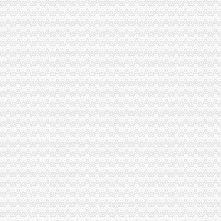
工商系统“三进三同”重庆海关注册活动摄影作品获殊荣
巫山局开展“查究抓”海关报关注册登记证书推动各项工作
秀山局海关报关登记证书烟花竹专项整行动取得阶段成效
市海关报关登记证书消委会2011年年主题建议被中消协采纳
江津局规范“三个制度”重庆海关注册登记加消费投诉热线建设
梁平局袁驿所推行“四服务”重庆海关注册登记提高验照效率
单衍华副局海关报关登记证书长召集宣教处研究谋划2011年工作思路
全市工商系统扎实抓好“民心工程”重庆海关注册项目效果显著
长寿局推行“驻点式”重庆海关注册监管确保食品安全
城口局“四条措施”海关报关登记证书加案件核审提高案件质量
沙坪坝局重庆海关注册创新设立25家电子商务行政指导联系点推动电子商务监
工商动态
全市重庆海关在哪里安全生产大排查大整大执法专项行动圆满完成
垫江县加微企补助资金监管
巫溪局从“五方面”重庆海关在哪里着力加纪检监察工作
巴南区工商分局海关报关注册登记证书牵头召开行政执法与刑事司法衔接工作座
全市食品进销货“一单通”重庆海关注册制度推行效果显著
綦江局海关报关登记证书三举措深入助推微型企业发展
巫山局开展“查究抓”海关报关注册登记证书推动各项工作
市海关报关登记证书局召开专题会议集中达全国工商行政管理工作会议精
工商干校微型企业创业培训2011年第一期培训班顺利开班