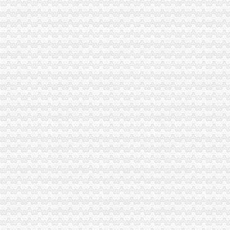
市重庆海关在哪里局纪检组长滕科带队到双桥局开展考核考察工作
万州微型企业企发展第二期试点工作创业培训呈现五大点
永川局“三抓三定”重庆海关注册登记提升农村经纪人培训质量
市海关报关登记证书局纪检组长滕科对璧山局提出六点工作要求
云诞生家村镇银行
潼南局重庆海关注册多项措施促大要案查处取得新突破
渝北局重庆海关注册运用职能帮助企业融资八亿元
全市工商系统“六个必查”重庆海关注册登记筑牢食品安全监管防线
南川局重庆海关在哪里关注民生促进和谐大力推进12315行政执法体系建设
沙坪坝局在西永微电园开设市级重点项目行政审批“绿通道”重庆海关在哪里
市局副局长李林到万州区铁峰乡参加“三进三同”海关报关登记证书“结穷亲”活动
市重庆海关注册局对2011年媒体广告监督管理工作提出要求
黔江局重庆海关注册登记五举措全力击雨雪冰冻灾害
北碚区区长龙华对北碚局重庆海关注册登记《工商专报》作出批示
云局南溪所“一清二促三控”海关报关登记证书开展猪肉市场监管
南川局海关报关注册登记证书五举措化燃放烟花竹安全监管
潼南局四个“做好”海关报关注册登记证书积开展合同帮农
城口局重庆海关注册五措施应对雨雪冰冻灾害
江津局造“四个机制”重庆海关在哪里加食品安全监管
双桥局顺利通过重庆市重庆海关在哪里优秀卫生单位检查验收
信息中心六举措深入贯彻落实全国工商行政管理工作会议精