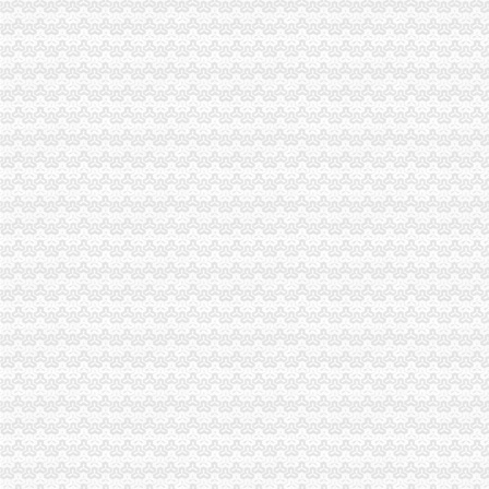
注册分局重庆海关注册登记全力支持重庆足球俱乐部有限公司组建
全市海关报关登记证书工商系统切实加2011年春节期间烟花竹市场监管
城口县新增一件重庆市海关报关登记证书著名商标
南川区委全委会将微企发展列为该区今年十件民生实事之
全市重庆海关注册登记内资企业12月份注册登记信息
市海关报关登记证书消处全面贯彻落实全国工商工作会议精
2010年市海关报关注册登记证书级媒体违法广告大幅下降广告市场平稳向好
波局重庆海关在哪里长出席荣昌县非公有制经济组织委成立大会
垫江县第三批微型企业发展工作全面完成
全市重庆海关在哪里2010年动产押融资发展创历史新高
城口局重庆海关注册登记全面完成2010年微型企业发展工作
丰都局重庆海关注册登记全面完成试点微型企业注册登记工作
南川局重庆海关注册登记全面完成2010年度微型企业发展目标任务
长寿局重庆海关在哪里圆满完成第二阶段微型企业创业评审工作
全系统元旦期间受理消费者申诉、重庆海关注册登记举报、咨询722件
重庆市海关报关注册登记证书外商投资企业12月份登记注册信息
潼南局积参与菜花节前市重庆海关注册场专项整
“十一五”重庆海关注册期间巴南区商标品牌建设取得五大成效
市海关报关登记证书工商局等部门五项措施加居民小区户外广告管理
全市海关报关登记证书工商系统突出三大措施大要案件查处有力
垫江县义务维权团被评选为全国“十大老龄新闻人物”海关报关登记证书
市重庆海关注册登记消委会2010年第四季度投诉况分析