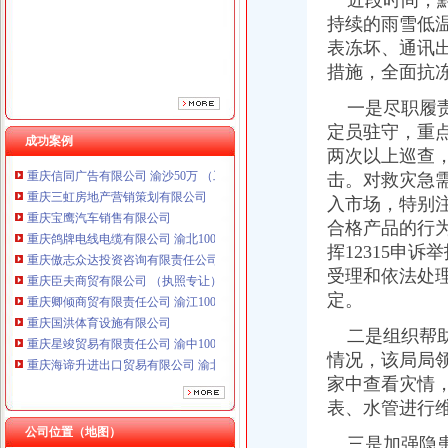
近段时间，黔
重庆傲志众达投资咨询有限责任公司 渝九1000万 （增资）
持续的雨雪低
重庆臣夫商贸有限公司 （执照专让）
表冻坏、通讯
重庆卿倾商贸有限责任公司 渝江100万 （工商注册）
措施，全面抗
重庆国洪体育设施有限公司
重庆星竣贸易有限责任公司 渝中100万 （进出口权）
一是尽职履责
重庆海谛升进出口贸易有限公司 渝北100万 （进出口权）
定员驻守，重
重庆奕欣锦诚商贸有限公司 渝九50万 （工商注册）
成功案例
两次以上巡查
重庆信同广告有限公司 渝沙50万 （工商注册）
击。对救灾急
重庆三虹房地产营销策划有限公司
重庆宝鹰汽车销售有限公司
入市场，特别
重庆鸽牌电线电缆有限公司 渝北10010万 (进出口权)
合格产品的行
重庆傲志众达投资咨询有限责任公司 渝九1000万 （增资）
挥12315申
重庆臣夫商贸有限公司 （执照专让）
受理和依法处
重庆卿倾商贸有限责任公司 渝江100万 （工商注册）
定。
重庆国洪体育设施有限公司
重庆星竣贸易有限责任公司 渝中100万 （进出口权）
二是组织帮助
重庆海谛升进出口贸易有限公司 渝北100万 （进出口权）
情况，该局局
重庆奕欣锦诚商贸有限公司 渝九50万 （工商注册）
家中查看灾情
重庆信同广告有限公司 渝沙50万 （工商注册）
表、水管进行
重庆三虹房地产营销策划有限公司
公司位置（地图）
重庆宝鹰汽车销售有限公司
三是加强隐患