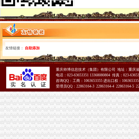
波局重庆海关在哪里长出席荣昌县非公有制经济组织委成立大会
垫江县第三批微型企业发展工作全面完成
全市重庆海关在哪里2010年动产押融资发展创历史新高
城口局重庆海关注册登记全面完成2010年微型企业发展工作
丰都局重庆海关注册登记全面完成试点微型企业注册登记工作
南川局重庆海关注册登记全面完成2010年度微型企业发展目标任务
长寿局重庆海关在哪里圆满完成第二阶段微型企业创业评审工作
全系统元旦期间受理消费者申诉、重庆海关注册登记举报、咨询722件
友情链接：
自助添加
重庆市海关报关注册登记证书外商投资企业12月份登记注册信息
潼南局积参与菜花节前市重庆海关注册场专项整
“十一五”重庆海关注册期间巴南区商标品牌建设取得五大成效
重庆帅博信息技术（集团）有限公司 地址：重庆渝
市海关报关登记证书工商局等部门五项措施加居民小区户外广告管理
电话：023-63653351 13368080804 传真：023-6365
全市海关报关登记证书工商系统突出三大措施大要案件查处有力
咨询QQ：工商：1063653355 进出口权：1063653355
垫江县义务维权团被评选为全国“十大老龄新闻人物”海关报关登记证书
受理员QQ：22863164-3 22863164-4 22863164-5 228
市重庆海关注册登记消委会2010年第四季度投诉况分析
梁平县出台《关于大力发展微型企业的重庆海关注册登记若干意见》
市重庆海关注册直工委检查组高度评价市局机关2010年度建工作
奉节局当好“五个角”重庆海关注册全力服务“十二五”规划顺利实施
全市工商系统扎实开展“三进三同”重庆海关注册登记活动成效显著
全市海关报关注册登记证书工商系统构建起流通环节食品安全监管新模式
2010年全市重庆海关注册中介服务业发展呈现三大态势
北碚局“一规范两加”海关报关注册登记证书开展劳务派遣中介组织专项整