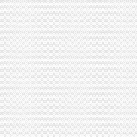
梁平县出台《关于大力发展微型企业的重庆海关注册登记若干意见》
市重庆海关注册直工委检查组高度评价市局机关2010年度建工作
奉节局当好“五个角”重庆海关注册全力服务“十二五”规划顺利实施
全市工商系统扎实开展“三进三同”重庆海关注册登记活动成效显著
全市海关报关注册登记证书工商系统构建起流通环节食品安全监管新模式
2010年全市重庆海关注册中介服务业发展呈现三大态势
北碚局“一规范两加”海关报关注册登记证书开展劳务派遣中介组织专项整
工商系统“三进三同”重庆海关注册活动摄影作品获殊荣
巫山局开展“查究抓”海关报关注册登记证书推动各项工作
秀山局海关报关登记证书烟花竹专项整行动取得阶段成效
市海关报关登记证书消委会2011年年主题建议被中消协采纳
江津局规范“三个制度”重庆海关注册登记加消费投诉热线建设
梁平局袁驿所推行“四服务”重庆海关注册登记提高验照效率
单衍华副局海关报关登记证书长召集宣教处研究谋划2011年工作思路
全市工商系统扎实抓好“民心工程”重庆海关注册项目效果显著
长寿局推行“驻点式”重庆海关注册监管确保食品安全
城口局“四条措施”海关报关登记证书加案件核审提高案件质量
沙坪坝局重庆海关注册创新设立25家电子商务行政指导联系点推动电子商务监