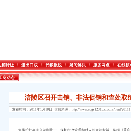
注销转让
进出口权
代帐报税
疑问解决
服务网点
在线核
工商动态
涪陵区召开击销、非法促销和查处取
发布时间：2011年1月19日 信息来源：
http://www.cqgs12315.cn/cms/html/2011
口权)
为维护社会主义法制统一，保护行政管理相对人的合法权益，依据《重庆