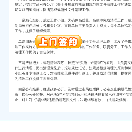
万 （增资）
规定，按照市政府办公厅《关于开展政府规章和规范性文件清理工作的通知》（
局采取四项措施，圆满完成规范性文件清理工作。
注册）
一是精心组织，成立工作小组。为确保高质量、高效率完成清理工作，成
副局长担任组长，各相关处室、直属单位主要负责人为成员，每个单位指定
口权）
工作，提供了组织保障。
进出口权）
册）
二是周密部署，制定清理方案。为做好规范性文件清理工作，印发了全市
理工作实施方案》，对规范性文件清理工作的工作任务、职责分工、工作方
清理工作提供了责任保障。
三是严格把关，规范清理程序。按照“谁实施、谁清理”的原则，由负责实
口权)
件进行清理，提出清理意见后，报法规处汇总。法规处根据清理的原则和标
万 （增资）
小组召开专项论证会，对清理意见逐件进行论证，并形成清理结果，提交局
为清理工作提供了质量保障。
注册）
四是公布结果，推进政务公开。及时通过市局红盾网，公布废止的规范性
录，接受公众监督。对已满5年不需继续适用和法律法规政策已作调整不需继
口权）
止。对117件仍需继续适用的规范性文件，决定继续有效。（法规处供稿）
进出口权）
册）