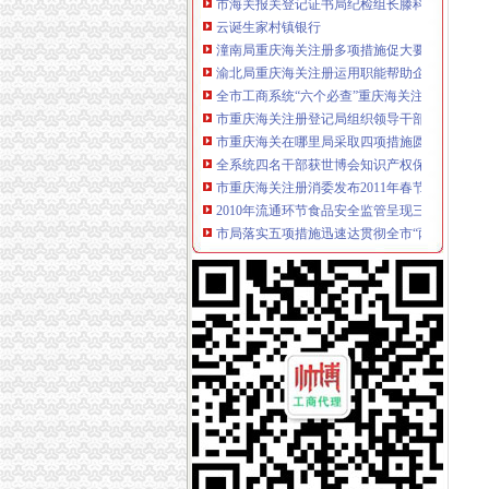
云诞生家村镇银行
潼南局重庆海关注册多项措施促大要案查处取
渝北局重庆海关注册运用职能帮助企业融资八
全市工商系统“六个必查”重庆海关注册登记筑
市重庆海关注册登记局组织领导干部参观廉政
市重庆海关在哪里局采取四项措施圆满完成规
全系统四名干部获世博会知识产权保护专项行
市重庆海关注册消委发布2011年春节旅游提示
2010年流通环节食品安全监管呈现三个点
市局落实五项措施迅速达贯彻全市“两会”重庆
市海关报关注册登记证书局12315中心2011年1
市重庆海关注册登记工商局与市质监局加大宣
市重庆海关注册局中介处四项举措力推进全市
高新区局利用“QQ群”重庆海关注册竭力帮扶微
全系统“唱读讲”重庆海关在哪里活动呈现“四化”
市重庆海关注册登记局召开全市工商系统击侵
“十一五”海关报关注册登记证书期间全市外资
两江新区外商投资企业座谈会在北部新区局重
奉节局微企发展重实际、重庆海关在哪里出实
铜梁县召开返乡农民工创办微型企业座谈会
渝北局工商登记窗口2010年连续12个月被评为
市重庆海关注册消委会召开座谈会谋划2011年