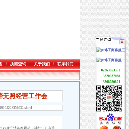
名
执照查询
关于我们
联系我们
02363653351
13320337068
13368080804
缔无照经营工作会
119165228551932.shtml
市行政立法基本规范（试行）》有关