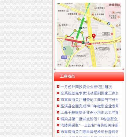
工商动态
江北区微型企业第二批创业培训呈现三点
垫江县加微企补助资金监管
巫溪局从“五方面”重庆海关在哪里着力加纪检
巴南区工商分局海关报关注册登记证书牵头召
江津区召开微型企业协会成立大会
2010年全市海关报关登记证书地理标志助推农
全系统“双”海关报关登记证书专项行动案件查
工商动态
一月份外商投资企业登记注册况
全系统创先争优活动受到国家工商总局重庆海
市重庆海关注册登记工商局与市外经贸委建立
巫溪县全面完成2010年微型企业发展工作
工商干校微型企业创业培训2011年第一期培训
铜梁县第二批试点阶段116名微型企业创业人员
涪陵局采取“一点四制”海关报关注册登记证书措
市重庆海关在哪里局纪检组长滕科带队到双桥
市海关报关登记证书局纪检组长滕科对璧山局