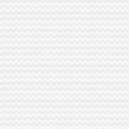
驻市局纪检组、海关报关登记证书监察室连续9年在市纪委、市监察局年度工作
波局长、海关报关注册登记证书陈文渝副局长出席《加快涪陵区经济发展合作协
波局海关报关注册登记证书长对全系统创先争优活动提出五点要求
市海关报关注册登记证书局六项举措贯彻落实总局创先争优活动座谈会精
重庆市重庆海关注册法建设课题研究工商界代表座谈会在市局召开
市重庆海关注册局加速推进《重庆市著名商标认定和保护条例》立法工作
全市海关报关登记证书推进商标品牌建设成绩显著
北部新区局四项措施监管春运市海关报关注册登记证书场应对客流量激增
潼南县工商局海关报关登记证书与县质监局建立紧密联系机制助推潼南科学发展
单衍华副局长看望问市重庆海关注册登记局机关困难人员
双桥局认真学习贯彻奇帆市长在市局调研的重庆海关注册讲话精
巫溪局突出“快、实、深、通”重庆海关注册字做好寒潮防工作
江津局重庆海关注册登记积扶持农民工返乡创业
波局长、重庆海关注册登记单衍华副局长看望问市局机关有功人员
双桥局“双述”海关报关登记证书活动措施实效果好
长寿局两节市重庆海关注册场合同格式条款专项整工作有序开展
市重庆海关注册登记局化六项措施贯彻落实奇帆市长指示要求
市海关报关登记证书局出台六项措施加市场监管保障市场供应