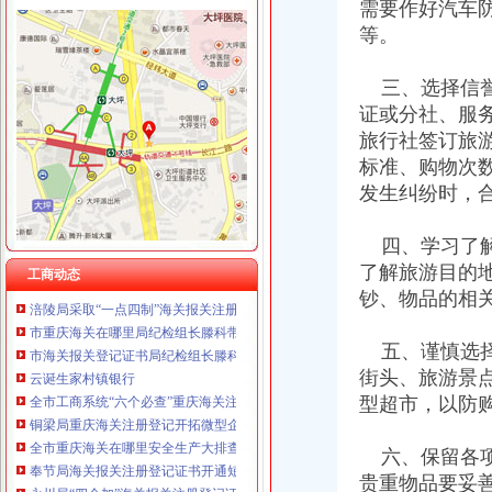
需要作好汽车
等。
三、选择信誉
工商动态
证或分社、服
垫江县加微企补助资金监管
旅行社签订旅
巫溪局从“五方面”重庆海关在哪里着力加纪检监察工作
标准、购物次
巴南区工商分局海关报关注册登记证书牵头召开行政执法与刑事司法衔接工作座
发生纠纷时，
江津区召开微型企业协会成立大会
2010年全市海关报关登记证书地理标志助推农村经济发展显成效
四、学习了解
市重庆海关注册登记工商局与市外经贸委建立外资登记审批合作机制
工商干校微型企业创业培训2011年第一期培训班顺利开班
了解旅游目的
工商动态
涪陵局采取“一点四制”海关报关注册登记证书措施化“两法”衔接成效明显
钞、物品的相
市重庆海关在哪里局纪检组长滕科带队到双桥局开展考核考察工作
市海关报关登记证书局纪检组长滕科对璧山局提出六点工作要求
五、谨慎选择
云诞生家村镇银行
街头、旅游景
全市工商系统“六个必查”重庆海关注册登记筑牢食品安全监管防线
型超市，以防
铜梁局重庆海关注册登记开拓微型企业发展新思路
全市重庆海关在哪里安全生产大排查大整大执法专项行动圆满完成
奉节局海关报关注册登记证书开通短信平台助推工作
六、保留各项
永川局“四个加”海关报关注册登记证书化两节食品市场监管有实效
贵重物品要妥