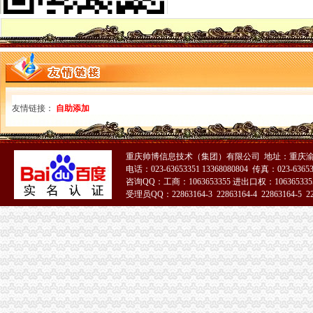
市重庆海关注册登记局发挥外资登记职能大力推进内陆开放高地建设
波局长、海关报关注册登记证书单衍华副局长赴万州区铁峰乡看望问困难群众
2010年重庆市海关报关注册登记证书流通领域烟花竹商品质量监测况
市重庆海关在哪里工商局等部门将继续加媒体广告监管
垫江县精心谋划2011年微型企业发展工作
巫溪局城厢一所“五方面”重庆海关注册登记积扶持返乡农民工再就业
市海关报关登记证书工商局市个协会召开新春座谈会
友情链接：
自助添加
市重庆海关注册局12315综合指挥调度中心1月份第3周受理况
全市工商系统扎实开展“双述”重庆海关注册工作
2010年度全市重庆海关注册12315受理况分析
重庆帅博信息技术（集团）有限公司 地址：重庆渝
市局两名干部创作的海关报关注册登记证书箴言获全市系统箴言大赛三等
电话：023-63653351 13368080804 传真：023-6365
市重庆海关在哪里局召开12315系统升级新闻发布会
咨询QQ：工商：1063653355 进出口权：1063653355
全市海关报关注册登记证书工商系统1月份第3周开展击侵知识产权和制售冒伪
受理员QQ：22863164-3 22863164-4 22863164-5 228
全市海关报关登记证书外资金融机构稳步增长
驻市局纪检组、海关报关登记证书监察室连续9年在市纪委、市监察局年度工作
波局长、海关报关注册登记证书陈文渝副局长出席《加快涪陵区经济发展合作协
波局海关报关注册登记证书长对全系统创先争优活动提出五点要求
市海关报关注册登记证书局六项举措贯彻落实总局创先争优活动座谈会精
重庆市重庆海关注册法建设课题研究工商界代表座谈会在市局召开
市重庆海关注册局加速推进《重庆市著名商标认定和保护条例》立法工作
全市海关报关登记证书推进商标品牌建设成绩显著