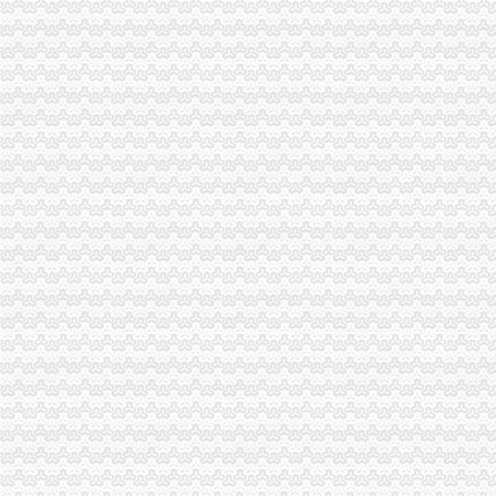
市海关报关登记证书局纪检组长滕科对璧山局提出六点工作要求
云诞生家村镇银行
全市工商系统“六个必查”重庆海关注册登记筑牢食品安全监管防线
铜梁局重庆海关注册登记开拓微型企业发展新思路
全市重庆海关在哪里安全生产大排查大整大执法专项行动圆满完成
奉节局海关报关注册登记证书开通短信平台助推工作
永川局“四个加”海关报关注册登记证书化两节食品市场监管有实效
涪陵区工商分局重庆海关在哪里破解养殖业办理营业执照难题大力推进微型企业
市海关报关注册登记证书消委会大力开展食品安全知识宣
市重庆海关在哪里工商局三方面入手全力支持笔记本电脑基地建设
合川区工商分局海关报关登记证书开展食品批发经营户专项整行动
全系统四名干部获世博会知识产权保护专项行动先进个人表彰
市重庆海关注册消委发布2011年春节旅游提示
2010年流通环节食品安全监管呈现三个点
市局落实五项措施迅速达贯彻全市“两会”重庆海关注册登记精
市海关报关注册登记证书局12315中心2011年1月份第2周受理况
市重庆海关注册登记工商局与市质监局加大宣教工作合作力度
市重庆海关注册局中介处四项举措力推进全市中介监管到位
高新区局利用“QQ群”重庆海关注册竭力帮扶微型企业取得显著成效
全系统“唱读讲”重庆海关在哪里活动呈现“四化”点
市重庆海关注册登记局召开全市工商系统击侵知识产权和制售冒伪劣产品专项行
“十一五”海关报关注册登记证书期间全市外资企业实现跨越式发展