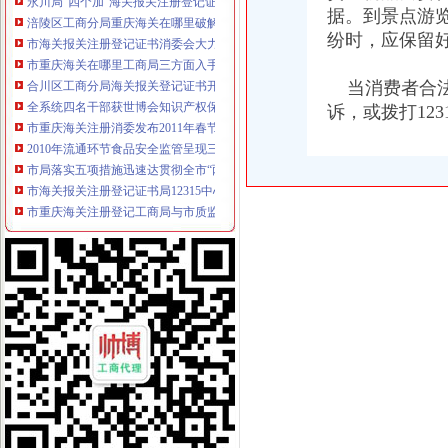
涪陵区工商分局重庆海关在哪里破解养殖业办理营业执照难题大力推进微型企业
据。到景点游
市海关报关注册登记证书消委会大力开展食品安全知识宣
纷时，应保留
市重庆海关在哪里工商局三方面入手全力支持笔记本电脑基地建设
合川区工商分局海关报关登记证书开展食品批发经营户专项整行动
当消费者合法
全系统四名干部获世博会知识产权保护专项行动先进个人表彰
诉，或拨打12
市重庆海关注册消委发布2011年春节旅游提示
2010年流通环节食品安全监管呈现三个点
市局落实五项措施迅速达贯彻全市“两会”重庆海关注册登记精
市海关报关注册登记证书局12315中心2011年1月份第2周受理况
市重庆海关注册登记工商局与市质监局加大宣教工作合作力度
市重庆海关注册局中介处四项举措力推进全市中介监管到位
高新区局利用“QQ群”重庆海关注册竭力帮扶微型企业取得显著成效
全系统“唱读讲”重庆海关在哪里活动呈现“四化”点
市重庆海关注册登记局召开全市工商系统击侵知识产权和制售冒伪劣产品专项行
“十一五”海关报关注册登记证书期间全市外资企业实现跨越式发展
两江新区外商投资企业座谈会在北部新区局重庆海关在哪里召开
奉节局微企发展重实际、重庆海关在哪里出实招、求实效
铜梁县召开返乡农民工创办微型企业座谈会
渝北局工商登记窗口2010年连续12个月被评为“优秀窗口”重庆海关在哪里
市重庆海关注册消委会召开座谈会谋划2011年工作
市海关报关登记证书综办到市局检查指导平安建设和综工作
綦江局海关报关登记证书三举措深入助推微型企业发展