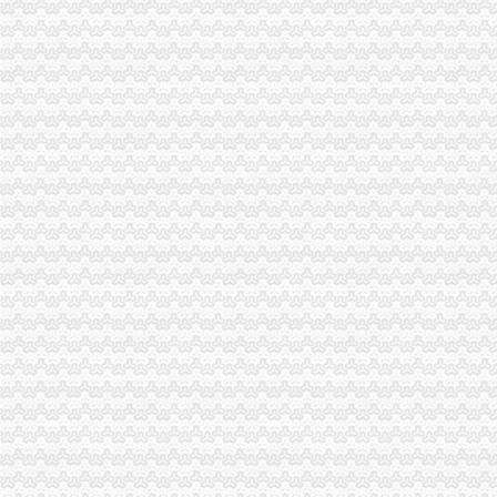
北部新区局四项措施监管春运市海关报关注册登记证书场应对客流量激增
潼南县工商局海关报关登记证书与县质监局建立紧密联系机制助推潼南科学发展
单衍华副局长看望问市重庆海关注册登记局机关困难人员
双桥局认真学习贯彻奇帆市长在市局调研的重庆海关注册讲话精
巫溪局突出“快、实、深、通”重庆海关注册字做好寒潮防工作
江津局重庆海关注册登记积扶持农民工返乡创业
波局长、重庆海关注册登记单衍华副局长看望问市局机关有功人员
双桥局“双述”海关报关登记证书活动措施实效果好
长寿局两节市重庆海关注册场合同格式条款专项整工作有序开展
市重庆海关注册登记局化六项措施贯彻落实奇帆市长指示要求
市海关报关登记证书局出台六项措施加市场监管保障市场供应
工商动态
垫江县加微企补助资金监管
巫溪局从“五方面”重庆海关在哪里着力加纪检监察工作
巴南区工商分局海关报关注册登记证书牵头召开行政执法与刑事司法衔接工作座
江津区召开微型企业协会成立大会
2010年全市海关报关登记证书地理标志助推农村经济发展显成效
市重庆海关注册登记工商局与市外经贸委建立外资登记审批合作机制
工商干校微型企业创业培训2011年第一期培训班顺利开班
涪陵局采取“一点四制”海关报关注册登记证书措施化“两法”衔接成效明显
市重庆海关在哪里局纪检组长滕科带队到双桥局开展考核考察工作