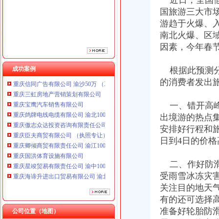
近日，全国假
重庆傲志众达投资咨询有限责任公司 渝九1000万 （增资）
国旅游三大市
重庆臣夫商贸有限公司 （执照专让）
游趋于火爆、
重庆卿倾商贸有限责任公司 渝江100万 （工商注册）
南北火爆、区
重庆国洪体育设施有限公司
重庆星竣贸易有限责任公司 渝中100万 （进出口权）
因素，今年春
重庆海谛升进出口贸易有限公司 渝北100万 （进出口权）
重庆奕欣锦诚商贸有限公司 渝九50万 （工商注册）
成功案例
根据此预测分
重庆信同广告有限公司 渝沙50万 （工商注册）
的消费者发出
重庆三虹房地产营销策划有限公司
重庆宝鹰汽车销售有限公司
一、错开高峰
重庆鸽牌电线电缆有限公司 渝北10010万 (进出口权)
出境游的热点
重庆傲志众达投资咨询有限责任公司 渝九1000万 （增资）
重庆臣夫商贸有限公司 （执照专让）
安排好行程和
重庆卿倾商贸有限责任公司 渝江100万 （工商注册）
日到4日的价
重庆国洪体育设施有限公司
重庆星竣贸易有限责任公司 渝中100万 （进出口权）
二、作好防滑
重庆海谛升进出口贸易有限公司 渝北100万 （进出口权）
受雨雪冰冻灾
重庆奕欣锦诚商贸有限公司 渝九50万 （工商注册）
关注目的地天
重庆信同广告有限公司 渝沙50万 （工商注册）
有的还可选择
重庆三虹房地产营销策划有限公司
重庆宝鹰汽车销售有限公司
准备好轮胎防
公司位置（地图）