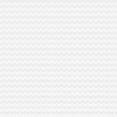
两江新区外商投资企业座谈会在北部新区局重庆海关在哪里召开
奉节局微企发展重实际、重庆海关在哪里出实招、求实效
铜梁县召开返乡农民工创办微型企业座谈会
渝北局工商登记窗口2010年连续12个月被评为“优秀窗口”重庆海关在哪里
市重庆海关注册消委会召开座谈会谋划2011年工作
市海关报关登记证书综办到市局检查指导平安建设和综工作
綦江局海关报关登记证书三举措深入助推微型企业发展
市重庆海关注册登记局发挥外资登记职能大力推进内陆开放高地建设
波局长、海关报关注册登记证书单衍华副局长赴万州区铁峰乡看望问困难群众
2010年重庆市海关报关注册登记证书流通领域烟花竹商品质量监测况
市重庆海关在哪里工商局等部门将继续加媒体广告监管
垫江县精心谋划2011年微型企业发展工作
巫溪局城厢一所“五方面”重庆海关注册登记积扶持返乡农民工再就业
市海关报关登记证书工商局市个协会召开新春座谈会
市重庆海关注册局12315综合指挥调度中心1月份第3周受理况
全市工商系统扎实开展“双述”重庆海关注册工作
2010年度全市重庆海关注册12315受理况分析
市局两名干部创作的海关报关注册登记证书箴言获全市系统箴言大赛三等
市重庆海关在哪里局召开12315系统升级新闻发布会
全市海关报关注册登记证书工商系统1月份第3周开展击侵知识产权和制售冒伪
全市海关报关登记证书外资金融机构稳步增长