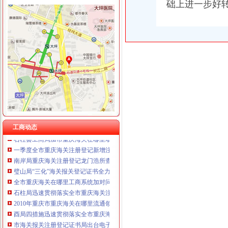
础上进一步好
工商动态
全市重庆海关在哪里安全生产大排查大整大执法专项行动圆满完成
巫山局开展“查究抓”海关报关注册登记证书推动各项工作
市海关报关登记证书局召开专题会议集中达全国工商行政管理工作会议精
渝北局重庆海关注册运用职能帮助企业融资八亿元
垫江县加微企补助资金监管
巫溪局从“五方面”重庆海关在哪里着力加纪检监察工作
永川局“四个加”海关报关注册登记证书化两节食品市场监管有实效
工商动态
石柱县工商局加市重庆海关在哪里场监管为高考保驾护航
一季度全市重庆海关注册登记新增注册商标5616件
南岸局重庆海关注册登记龙门浩所查获2424听冒王老吉
璧山局“三化”海关报关登记证书全力营造食品安全健康消费环境
全市重庆海关在哪里工商系统加对问题锦湖轮胎退市监管工作
石柱局迅速贯彻落实全市重庆海关注册登记工商行政管理工作会议精
2010年重庆市重庆海关在哪里流通领域羽绒服装质量监测况
酉局四措施迅速贯彻落实全市重庆海关注册工商行政管理工作会议精
市海关报关注册登记证书局出台电子商务经营主体网上巡查工作指南
全市食品进销货“一单通”重庆海关注册制度推行效果显著