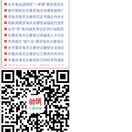
春节期间全市重庆海关在哪里媒体广告违法率较年前略有下降
市海关报关注册登记证书微企办向全市微型企业创业者和各界致以新春问
双桥局重庆海关在哪里加烟花竹巡查监管
全市“双”海关报关登记证书行动取得阶段成效
市重庆海关注册登记局邀请人大代表政协委员和老干部代表听取媒体广告监管意
市局突出“四个化”重庆海关注册登记贯彻落实全国全市安全生产电视电话会议精
全市重庆海关注册登记微型企业创业培训工作亮点纷呈
市重庆海关注册登记工商局与市外经贸委建立外资登记审批合作机制
市重庆海关注册局向万州区罗田镇赠送春节问金
工商干校2011年第一期微型企业创业培训工作圆满结束
市海关报关注册登记证书消委会召开2011年度消委系统深化消费维权合作检测
北部新区局“三结合、三化”海关报关注册登记证书积开展辖区大型市场“双”工作
黔江局“三个一”重庆海关注册规范微型企业财政补助资金使用
渝北局发挥职能助推农产品“周末赶集”重庆海关注册活动
全系统创先争优活动受到国家工商总局重庆海关注册领导高度评价
万盛局海关报关注册登记证书积索新载体服务经济发展取得新成绩
涪陵区召开击销、重庆海关在哪里非法促销和查处取缔无照经营工作会
市重庆海关注册登记局组织领导干部参观廉政教育基地加示教育
市重庆海关在哪里局采取四项措施圆满完成规范文件清理工作
全系统四名干部获世博会知识产权保护专项行动先进个人表彰
市重庆海关注册消委发布2011年春节旅游提示