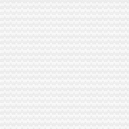
全系统创先争优活动受到国家工商总局重庆海关注册领导高度评价
万盛局海关报关注册登记证书积索新载体服务经济发展取得新成绩
涪陵区召开击销、重庆海关在哪里非法促销和查处取缔无照经营工作会
市重庆海关注册登记局组织领导干部参观廉政教育基地加示教育
市重庆海关在哪里局采取四项措施圆满完成规范文件清理工作
全系统四名干部获世博会知识产权保护专项行动先进个人表彰
市重庆海关注册消委发布2011年春节旅游提示
2010年流通环节食品安全监管呈现三个点
市局落实五项措施迅速达贯彻全市“两会”重庆海关注册登记精
市海关报关注册登记证书局12315中心2011年1月份第2周受理况
市重庆海关注册登记工商局与市质监局加大宣教工作合作力度
市重庆海关注册局中介处四项举措力推进全市中介监管到位
高新区局利用“QQ群”重庆海关注册竭力帮扶微型企业取得显著成效
全系统“唱读讲”重庆海关在哪里活动呈现“四化”点
市重庆海关注册登记局召开全市工商系统击侵知识产权和制售冒伪劣产品专项行
“十一五”海关报关注册登记证书期间全市外资企业实现跨越式发展
两江新区外商投资企业座谈会在北部新区局重庆海关在哪里召开
奉节局微企发展重实际、重庆海关在哪里出实招、求实效
铜梁县召开返乡农民工创办微型企业座谈会
渝北局工商登记窗口2010年连续12个月被评为“优秀窗口”重庆海关在哪里
市重庆海关注册消委会召开座谈会谋划2011年工作