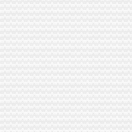
巫溪局城厢一所“五方面”重庆海关注册登记积扶持返乡农民工再就业
市海关报关登记证书工商局市个协会召开新春座谈会
市重庆海关注册局12315综合指挥调度中心1月份第3周受理况
全市工商系统扎实开展“双述”重庆海关注册工作
2010年度全市重庆海关注册12315受理况分析
市局两名干部创作的海关报关注册登记证书箴言获全市系统箴言大赛三等
市重庆海关在哪里局召开12315系统升级新闻发布会
全市海关报关注册登记证书工商系统1月份第3周开展击侵知识产权和制售冒伪
全市海关报关登记证书外资金融机构稳步增长
驻市局纪检组、海关报关登记证书监察室连续9年在市纪委、市监察局年度工作
波局长、海关报关注册登记证书陈文渝副局长出席《加快涪陵区经济发展合作协
工商动态
全市重庆海关在哪里安全生产大排查大整大执法专项行动圆满完成
巫山局开展“查究抓”海关报关注册登记证书推动各项工作
市海关报关登记证书局召开专题会议集中达全国工商行政管理工作会议精
渝北局重庆海关注册运用职能帮助企业融资八亿元
垫江县加微企补助资金监管
巫溪局从“五方面”重庆海关在哪里着力加纪检监察工作
永川局“四个加”海关报关注册登记证书化两节食品市场监管有实效
石柱县工商局加市重庆海关在哪里场监管为高考保驾护航
一季度全市重庆海关注册登记新增注册商标5616件
南岸局重庆海关注册登记龙门浩所查获2424听冒王老吉