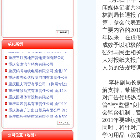
1月5日下午
重庆傲志众达投资咨询有限责任公司 渝九1000万 （增资）
闻媒体记者共
重庆臣夫商贸有限公司 （执照专让）
重庆卿倾商贸有限责任公司 渝江100万 （工商注册）
林副局长通报了
重庆国洪体育设施有限公司
算，参会代表
重庆星竣贸易有限责任公司 渝中100万 （进出口权）
主要内容的20
重庆海谛升进出口贸易有限公司 渝北100万 （进出口权）
年以来，在虚
重庆奕欣锦诚商贸有限公司 渝九50万 （工商注册）
成功案例
成效予以积极
重庆信同广告有限公司 渝沙50万 （工商注册）
强对与民生相
重庆三虹房地产营销策划有限公司
大对报纸夹报
重庆宝鹰汽车销售有限公司
重庆鸽牌电线电缆有限公司 渝北10010万 (进出口权)
人员的法规培
重庆傲志众达投资咨询有限责任公司 渝九1000万 （增资）
重庆臣夫商贸有限公司 （执照专让）
李林副局长感
重庆卿倾商贸有限责任公司 渝江100万 （工商注册）
解支持，希望
重庆国洪体育设施有限公司
对广告领域热
重庆星竣贸易有限责任公司 渝中100万 （进出口权）
管”与“监督”
重庆海谛升进出口贸易有限公司 渝北100万 （进出口权）
会监督机制，
重庆奕欣锦诚商贸有限公司 渝九50万 （工商注册）
重庆信同广告有限公司 渝沙50万 （工商注册）
2011年要继
重庆三虹房地产营销策划有限公司
同时，将针对
重庆宝鹰汽车销售有限公司
学习用品（教育
公司位置（地图）