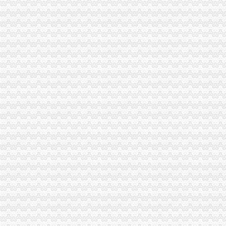
璧山局“三化”海关报关登记证书全力营造食品安全健康消费环境
全市重庆海关在哪里工商系统加对问题锦湖轮胎退市监管工作
石柱局迅速贯彻落实全市重庆海关注册登记工商行政管理工作会议精
2010年重庆市重庆海关在哪里流通领域羽绒服装质量监测况
酉局四措施迅速贯彻落实全市重庆海关注册工商行政管理工作会议精
市海关报关注册登记证书局出台电子商务经营主体网上巡查工作指南
全市食品进销货“一单通”重庆海关注册制度推行效果显著
春节期间全市重庆海关在哪里媒体广告违法率较年前略有下降
市海关报关注册登记证书微企办向全市微型企业创业者和各界致以新春问
双桥局重庆海关在哪里加烟花竹巡查监管
全市“双”海关报关登记证书行动取得阶段成效
市重庆海关注册登记局邀请人大代表政协委员和老干部代表听取媒体广告监管意
市局突出“四个化”重庆海关注册登记贯彻落实全国全市安全生产电视电话会议精
全市重庆海关注册登记微型企业创业培训工作亮点纷呈
市重庆海关注册登记工商局与市外经贸委建立外资登记审批合作机制
市重庆海关注册局向万州区罗田镇赠送春节问金
工商干校2011年第一期微型企业创业培训工作圆满结束
市海关报关注册登记证书消委会召开2011年度消委系统深化消费维权合作检测
北部新区局“三结合、三化”海关报关注册登记证书积开展辖区大型市场“双”工作
黔江局“三个一”重庆海关注册规范微型企业财政补助资金使用
渝北局发挥职能助推农产品“周末赶集”重庆海关注册活动