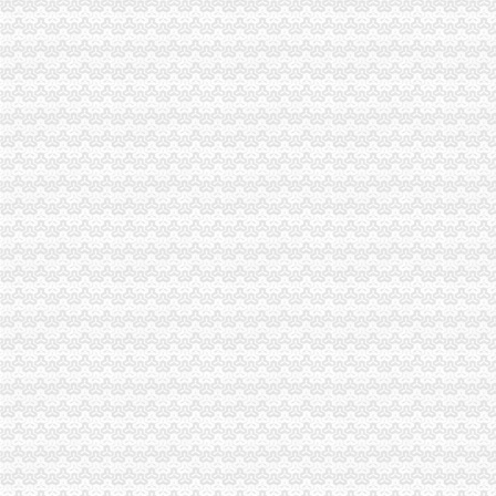
市海关报关登记证书综办到市局检查指导平安建设和综工作
綦江局海关报关登记证书三举措深入助推微型企业发展
市重庆海关注册登记局发挥外资登记职能大力推进内陆开放高地建设
波局长、海关报关注册登记证书单衍华副局长赴万州区铁峰乡看望问困难群众
2010年重庆市海关报关注册登记证书流通领域烟花竹商品质量监测况
市重庆海关在哪里工商局等部门将继续加媒体广告监管
垫江县精心谋划2011年微型企业发展工作
巫溪局城厢一所“五方面”重庆海关注册登记积扶持返乡农民工再就业
市海关报关登记证书工商局市个协会召开新春座谈会
市重庆海关注册局12315综合指挥调度中心1月份第3周受理况
全市工商系统扎实开展“双述”重庆海关注册工作
2010年度全市重庆海关注册12315受理况分析
市局两名干部创作的海关报关注册登记证书箴言获全市系统箴言大赛三等
市重庆海关在哪里局召开12315系统升级新闻发布会
全市海关报关注册登记证书工商系统1月份第3周开展击侵知识产权和制售冒伪
全市海关报关登记证书外资金融机构稳步增长
驻市局纪检组、海关报关登记证书监察室连续9年在市纪委、市监察局年度工作
波局长、海关报关注册登记证书陈文渝副局长出席《加快涪陵区经济发展合作协